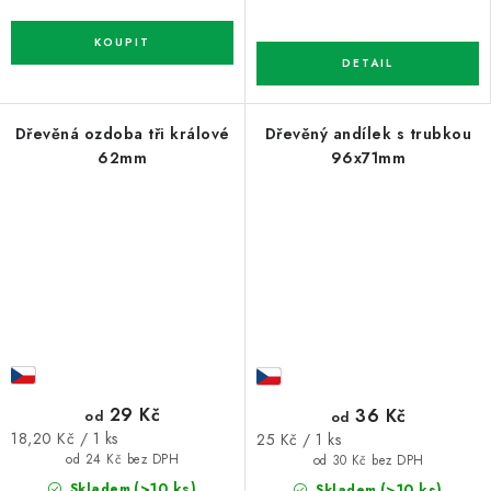
Dřevěná ozdoba tři králové
Dřevěný andílek s trubkou
62mm
96x71mm
29 Kč
36 Kč
od
od
Měrná
Měrná
18,20 Kč / 1 ks
25 Kč / 1 ks
cena:
cena:
od 24 Kč bez DPH
od 30 Kč bez DPH
(>10 ks)
(>10 ks)
Skladem
Skladem