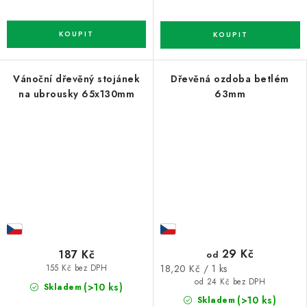
Vánoční dřevěný stojánek
Dřevěná ozdoba betlém
na ubrousky 65x130mm
63mm
29 Kč
187 Kč
od
Měrná
18,20 Kč / 1 ks
155 Kč bez DPH
cena:
od 24 Kč bez DPH
(>10 ks)
Skladem
(>10 ks)
Skladem