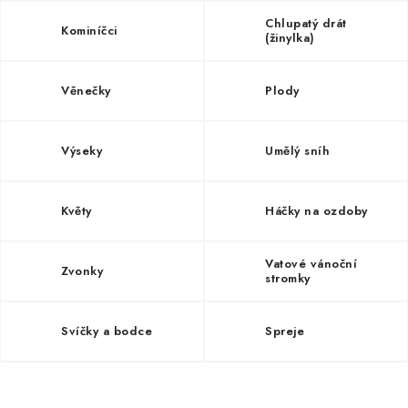
NOVINKY
Chlupatý drát
Kominíčci
(žinylka)
TIPY NA TVOŘENÍ
Věnečky
Plody
Dopravné
Kontaktujte nás
O nás - kdo jsme?
Hodnocení obchodu
Obchodní podmínky
Výseky
Umělý sníh
Podmínky ochrany osobních údajů
Jak získat lepší ceny?
Moje objednávka
Květy
Háčky na ozdoby
Vatové vánoční
Zvonky
stromky
Svíčky a bodce
Spreje