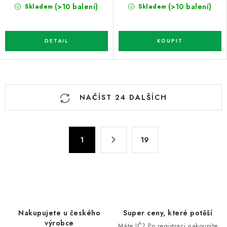
(>10 balení)
(>10 balení)
Skladem
Skladem
O
NAČÍST 24 DALŠÍCH
v
l
á
S
d
1
19
t
a
r
c
á
n
í
k
p
o
r
Nakupujete u českého
Super ceny, které potěší
v
v
výrobce
Máte IČ? Po registraci nakoupíte