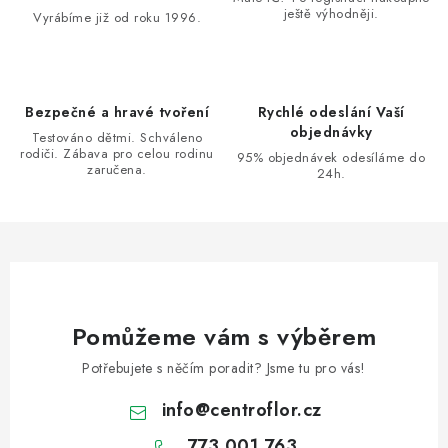
á
k
ještě výhodněji.
Vyrábíme již od roku 1996.
n
y
í
v
ý
Bezpečné a hravé tvoření
Rychlé odeslání Vaší
p
objednávky
Testováno dětmi. Schváleno
i
rodiči. Zábava pro celou rodinu
95% objednávek odesíláme do
s
zaručena.
24h.
u
Pomůžeme vám s výběrem
Potřebujete s něčím poradit? Jsme tu pro vás!
info
@
centroflor.cz
773 001 763