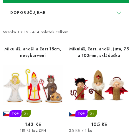
V
Ř
DOPORUČUJEME
ý
a
p
z
i
e
Stránka
1
z
19
-
434
položek celkem
s
n
p
í
Mikuláš, anděl a čert 15cm,
Mikuláš, čert, anděl, juta, 75
nevybarvení
a 100mm, skládačka
r
p
o
r
d
o
u
d
k
u
t
k
ů
t
ů
TOP
3+
TOP
3+
143 Kč
105 Kč
Měrná
35 Kč / 1 ks
118 Kč bez DPH