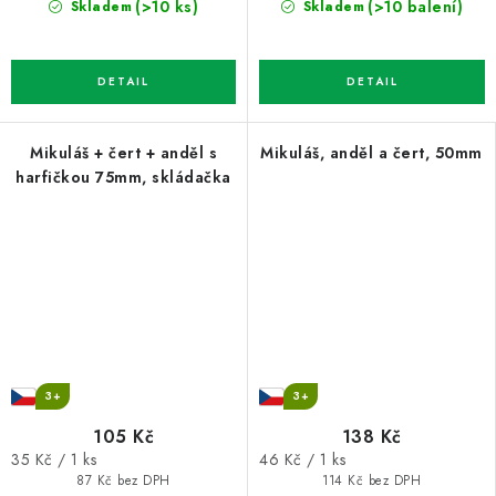
(>10 balení)
(>10 ks)
Skladem
Skladem
Mikuláš + čert + anděl s
Mikuláš, anděl a čert, 50mm
harfičkou 75mm, skládačka
3+
3+
105 Kč
138 Kč
Měrná
Měrná
35 Kč / 1 ks
46 Kč / 1 ks
cena:
cena:
87 Kč bez DPH
114 Kč bez DPH