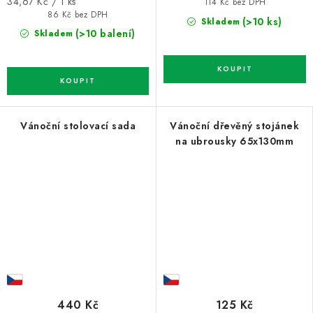
Měrná
34,67 Kč / 1 ks
114 Kč bez DPH
cena:
86 Kč bez DPH
(>10 ks)
Skladem
(>10 balení)
Skladem
Vánoční stolovací sada
Vánoční dřevěný stojánek
na ubrousky 65x130mm
440 Kč
125 Kč