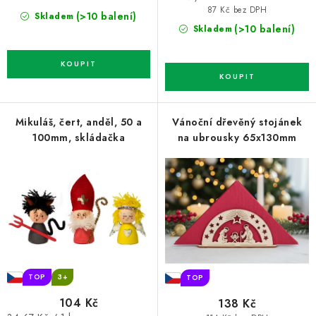
cena:
87 Kč bez DPH
(>10 balení)
Skladem
(>10 balení)
Skladem
Mikuláš, čert, anděl, 50 a
Vánoční dřevěný stojánek
100mm, skládačka
na ubrousky 65x130mm
TOP
3+
TOP
104 Kč
138 Kč