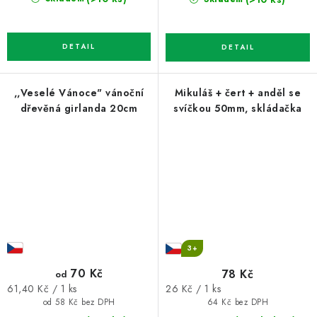
,,Veselé Vánoce" vánoční
Mikuláš + čert + anděl se
dřevěná girlanda 20cm
svíčkou 50mm, skládačka
3+
70 Kč
78 Kč
od
Měrná
Měrná
26 Kč / 1 ks
61,40 Kč / 1 ks
cena:
cena:
64 Kč bez DPH
od 58 Kč bez DPH