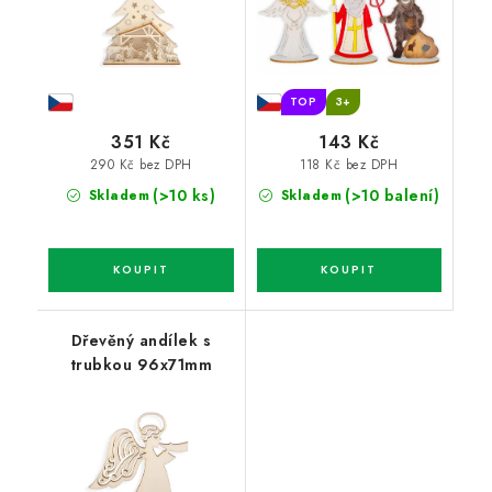
TOP
3+
351 Kč
143 Kč
290 Kč bez DPH
118 Kč bez DPH
(>10 ks)
(>10 balení)
Skladem
Skladem
Dřevěný andílek s
trubkou 96x71mm