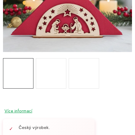
NOVINKY
TIPY NA TVOŘENÍ
Dopravné
Kontaktujte nás
O nás - kdo jsme?
Hodnocení obchodu
Obchodní podmínky
Podmínky ochrany osobních údajů
Jak získat lepší ceny?
Moje objednávka
Více informací
Český výrobek.