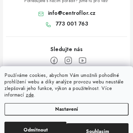
Potřebujete s něčím poradit? Jsme tu pro vás!
info
@
centroflor.cz
773 001 763
Používáme cookies, abychom Vám umožnili pohodlné
Z
prohlížení webu a díky analýze provozu webu neustále
á
zlepšovali jeho funkce, výkon a použitelnost. Více
Informace pro vás
p
informací
zde
.
a
Dopravné
Tipy na tvoření
t
Nastavení
Kontaktujte nás
í
Jutový Mikuláš, anděl a čert - perfektní zábava pro děti
O nás - kdo jsme?
Odmítnout
Souhlasím
Copyright 2026
CENTROFLOR, s.r.o.
. Všechna práva vyhrazena.
Mikuláš, anděl a čert - perfektní tvoření pro děti