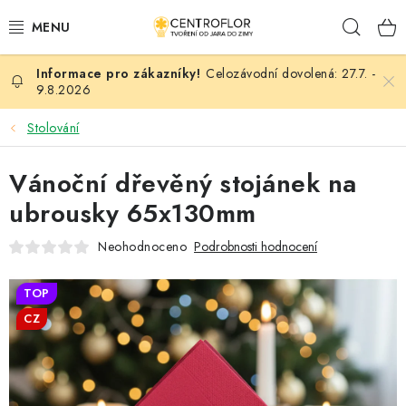
Přejít
Hleda
na
obsah
Celozávodní dovolená: 27.7. -
SEZÓNNÍ TVOŘENÍ
9.8.2026
DŘEVĚNÉ VÝROBKY
Stolování
MEDAILE
Vánoční dřevěný stojánek na
ubrousky 65x130mm
PLACKY A MAGNETKY
Neohodnoceno
Podrobnosti hodnocení
VŠE PRO TVOŘENÍ
TOP
KVĚTINY A LISTY
CZ
SVATBA