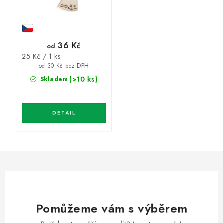
36 Kč
od
Měrná
25 Kč / 1 ks
cena:
od 30 Kč bez DPH
(>10 ks)
Skladem
Pomůžeme vám s výběrem