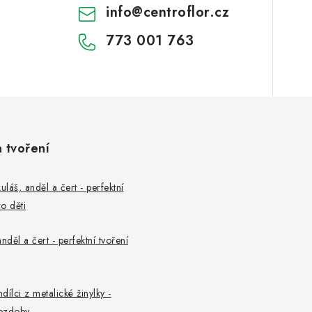
info
@
centroflor.cz
773 001 763
a tvoření
uláš, anděl a čert - perfektní
o děti
nděl a čert - perfektní tvoření
ndílci z metalické žinylky -
ozdoby