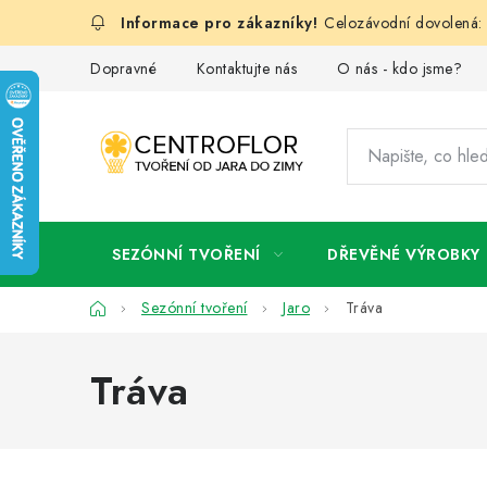
Přejít
Celozávodní dovolená: 
na
obsah
Dopravné
Kontaktujte nás
O nás - kdo jsme?
SEZÓNNÍ TVOŘENÍ
DŘEVĚNÉ VÝROBKY
Domů
Sezónní tvoření
Jaro
Tráva
Tráva