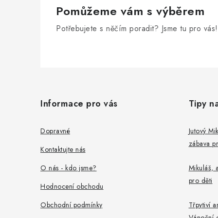
k
Pomůžeme vám s výběrem
y
Potřebujete s něčím poradit? Jsme tu pro vás!
v
ý
Z
p
i
á
Informace pro vás
Tipy n
s
p
u
a
Dopravné
Jutový Mik
zábava pr
t
Kontaktujte nás
í
O nás - kdo jsme?
Mikuláš, a
pro děti
Hodnocení obchodu
Obchodní podmínky
Třpytiví a
Vánoční 