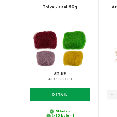
V
z
Tráva - sisal 50g
Ar
ý
e
p
n
i
í
s
p
p
r
r
o
o
d
52 Kč
d
43 Kč bez DPH
u
u
k
k
t
t
ů
Skladem
(>10 balení)