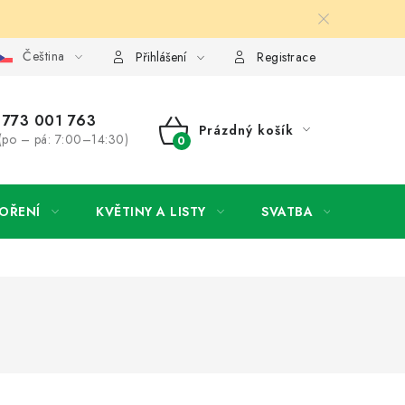
Čeština
y osobních údajů
Jak získat lepší ceny?
Moje objednávka
Přihlášení
Registrace
773 001 763
Prázdný košík
(po – pá: 7:00–14:30)
NÁKUPNÍ
KOŠÍK
OŘENÍ
KVĚTINY A LISTY
SVATBA
NOVI