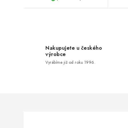
ů
O
v
l
Nakupujete u českého
výrobce
á
Vyrábíme již od roku 1996.
d
a
c
í
p
r
v