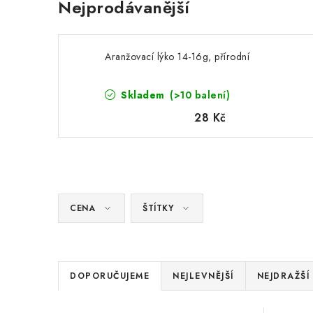
Nejprodávanější
Aranžovací lýko 14-16g, přírodní
Skladem
(>10 balení)
28 Kč
CENA
ŠTÍTKY
Ř
DOPORUČUJEME
NEJLEVNĚJŠÍ
NEJDRAŽŠÍ
a