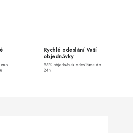
vé
Rychlé odeslání Vaší
objednávky
leno
95% objednávek odesíláme do
ou
24h.