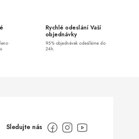
vé
Rychlé odeslání Vaší
objednávky
leno
95% objednávek odesíláme do
ou
24h.