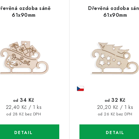
řevěná ozdoba sáně
Dřevěná ozdoba sá
61x90mm
61x90mm
34 Kč
32 Kč
od
od
Měrná
Měrná
22,40 Kč / 1 ks
20,20 Kč / 1 ks
cena:
cena:
od 28 Kč bez DPH
od 26 Kč bez DPH