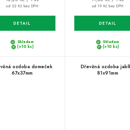
cena:
cena:
od 22 Kč bez DPH
od 19 Kč bez DPH
Skladem
Skladem
(>10 ks)
(>10 ks)
věná ozdoba domeček
Dřevěná ozdoba jabl
67x37mm
81x91mm