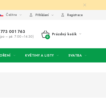
Čeština
y osobních údajů
Jak získat lepší ceny?
Moje objednávka
Přihlášení
Registrace
773 001 763
Prázdný košík
(po – pá: 7:00–14:30)
NÁKUPNÍ
KOŠÍK
OŘENÍ
KVĚTINY A LISTY
SVATBA
NOVI