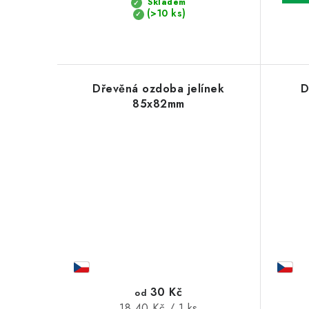
Skladem
ů
(>10 ks)
Dřevěná ozdoba jelínek
D
85x82mm
30 Kč
od
Měrná
18,40 Kč / 1 ks