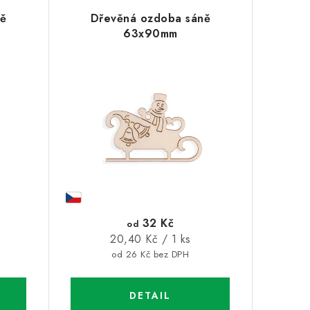
ně
Dřevěná ozdoba sáně
63x90mm
32 Kč
od
Měrná
20,40 Kč / 1 ks
cena:
od 26 Kč bez DPH