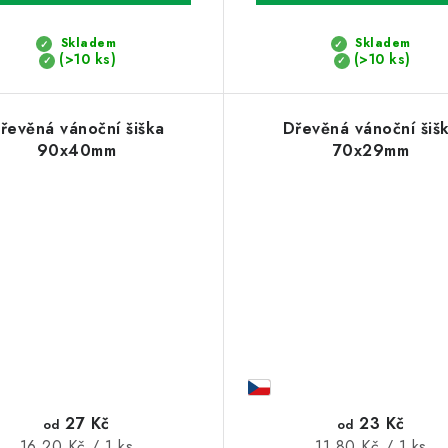
Skladem
Skladem
(>10 ks)
(>10 ks)
řevěná vánoční šiška
Dřevěná vánoční šiš
90x40mm
70x29mm
27 Kč
23 Kč
od
od
Měrná
Měrná
16,20 Kč / 1 ks
11,80 Kč / 1 ks