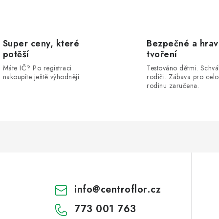
Super ceny, které
Bezpečné a hra
potěší
tvoření
Máte IČ? Po registraci
Testováno dětmi. Schvá
nakoupíte ještě výhodněji.
rodiči. Zábava pro cel
rodinu zaručena.
info
@
centroflor.cz
773 001 763