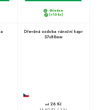
Skladem
(>10 ks)
ka
Dřevěná ozdoba vánoční kapr
37x88mm
26 Kč
od
Měrná
14,60 Kč / 1 ks