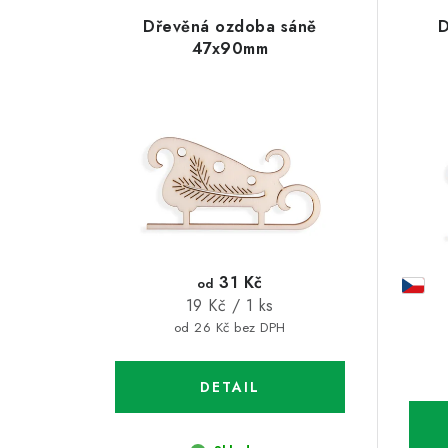
V
z
Dřevěná ozdoba sáně
D
ý
e
47x90mm
p
n
i
í
s
p
p
r
r
o
o
d
31 Kč
od
d
Měrná
19 Kč / 1 ks
u
cena:
od 26 Kč bez DPH
u
k
k
t
t
ů