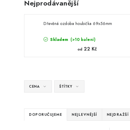
Nejprodávanější
Dřevěná ozdoba houbička 69x56mm
Skladem
(>10 balení)
22 Kč
od
CENA
ŠTÍTKY
Ř
DOPORUČUJEME
NEJLEVNĚJŠÍ
NEJDRAŽŠÍ
a