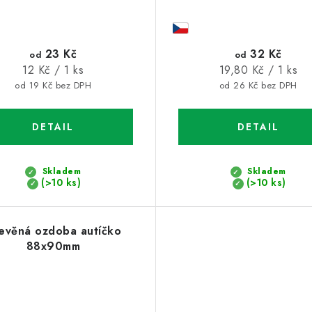
23 Kč
32 Kč
od
od
Měrná
Měrná
12 Kč / 1 ks
19,80 Kč / 1 ks
cena:
cena:
od 19 Kč bez DPH
od 26 Kč bez DPH
Skladem
Skladem
(>10 ks)
(>10 ks)
evěná ozdoba autíčko
88x90mm