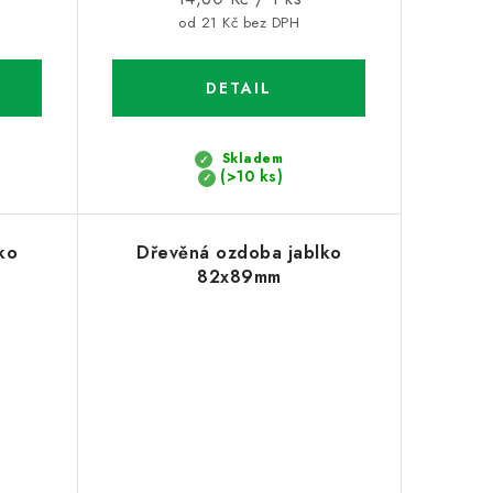
cena:
od 21 Kč bez DPH
Skladem
(>10 ks)
ko
Dřevěná ozdoba jablko
82x89mm