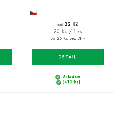
32 Kč
od
Měrná
20 Kč / 1 ks
cena:
od 26 Kč bez DPH
Skladem
(>10 ks)