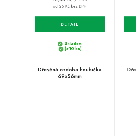
cena:
od 25 Kč bez DPH
Skladem
(>10 ks)
Dřevěná ozdoba houbička
Dře
69x56mm