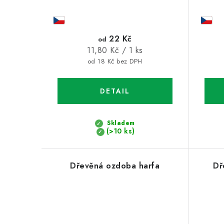
22 Kč
od
Měrná
11,80 Kč / 1 ks
cena:
od 18 Kč bez DPH
Skladem
(>10 ks)
Dřevěná ozdoba harfa
Dř