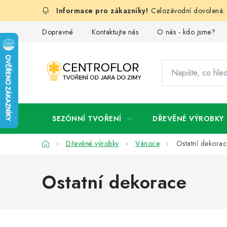
Přejít
Celozávodní dovolená: 
na
obsah
Dopravné
Kontaktujte nás
O nás - kdo jsme?
SEZÓNNÍ TVOŘENÍ
DŘEVĚNÉ VÝROBKY
Domů
Dřevěné výrobky
Vánoce
Ostatní dekorac
Ostatní dekorace