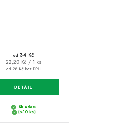
34 Kč
od
Měrná
22,20 Kč / 1 ks
cena:
od 28 Kč bez DPH
Skladem
(>10 ks)