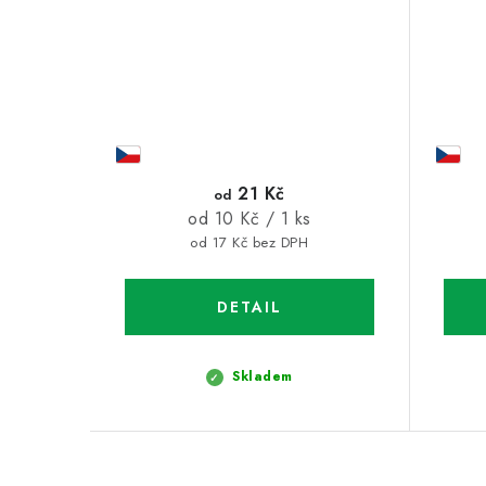
21 Kč
od
Měrná
od 10 Kč / 1 ks
cena:
od 17 Kč bez DPH
Skladem