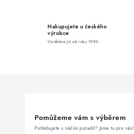
O
v
l
Nakupujete u českého
výrobce
á
Vyrábíme již od roku 1996.
d
a
c
í
p
r
v
k
Pomůžeme vám s výběrem
y
Potřebujete s něčím poradit? Jsme tu pro vás!