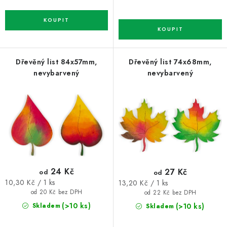
Dřevěný list 84x57mm,
Dřevěný list 74x68mm,
nevybarvený
nevybarvený
24 Kč
27 Kč
od
od
Měrná
Měrná
10,30 Kč / 1 ks
13,20 Kč / 1 ks
cena:
cena:
od 20 Kč bez DPH
od 22 Kč bez DPH
(>10 ks)
(>10 ks)
Skladem
Skladem