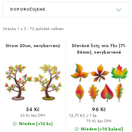
V
Ř
DOPORUČUJEME
ý
a
p
z
i
e
Stránka
1
z
3
-
72
položek celkem
s
n
p
í
Strom 20cm, nevybarvený
Dřevěné listy, mix 7ks (71-
84mm), nevybarvené
r
p
o
r
d
o
u
d
k
u
t
k
ů
t
54 Kč
96 Kč
ů
Měrná
13,71 Kč / 1 ks
45 Kč bez DPH
cena:
79 Kč bez DPH
(>10 ks)
Skladem
(>10 balení)
Skladem