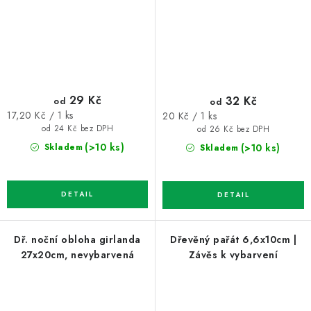
29 Kč
32 Kč
od
od
Měrná
Měrná
17,20 Kč / 1 ks
20 Kč / 1 ks
cena:
cena:
od 24 Kč bez DPH
od 26 Kč bez DPH
(>10 ks)
(>10 ks)
Skladem
Skladem
Dř. noční obloha girlanda
Dřevěný pařát 6,6x10cm |
27x20cm, nevybarvená
Závěs k vybarvení