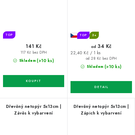
TOP
TOP
3+
141 Kč
34 Kč
od
Měrná
22,40 Kč / 1 ks
117 Kč bez DPH
cena:
od 28 Kč bez DPH
(>10 ks)
Skladem
(>10 ks)
Skladem
Dřevěný netopýr 5x13cm |
Dřevěný netopýr 5x13cm |
Závěs k vybarvení
Zápich k vybarvení