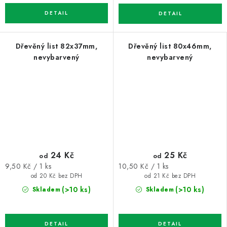
Dřevěný list 82x37mm,
Dřevěný list 80x46mm,
nevybarvený
nevybarvený
24 Kč
25 Kč
od
od
Měrná
Měrná
9,50 Kč / 1 ks
10,50 Kč / 1 ks
cena:
cena:
od 20 Kč bez DPH
od 21 Kč bez DPH
(>10 ks)
(>10 ks)
Skladem
Skladem