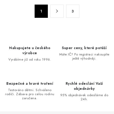
á
S
d
1
3
t
a
r
c
á
n
í
k
p
o
r
Nakupujete u českého
Super ceny, které potěší
v
v
výrobce
Máte IČ? Po registraci nakoupíte
á
k
ještě výhodněji.
Vyrábíme již od roku 1996.
n
y
í
v
ý
Bezpečné a hravé tvoření
Rychlé odeslání Vaší
p
objednávky
Testováno dětmi. Schváleno
i
rodiči. Zábava pro celou rodinu
95% objednávek odesíláme do
s
zaručena.
24h.
u