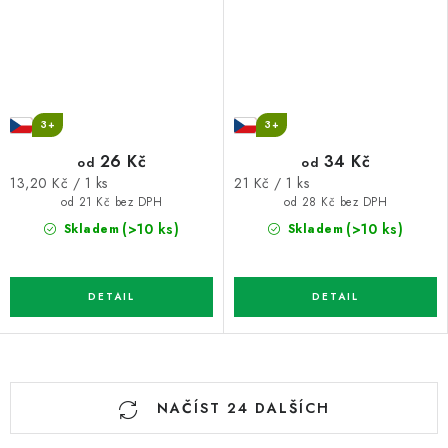
3+
3+
26 Kč
34 Kč
od
od
Měrná
Měrná
13,20 Kč / 1 ks
21 Kč / 1 ks
cena:
cena:
od 21 Kč bez DPH
od 28 Kč bez DPH
(>10 ks)
(>10 ks)
Skladem
Skladem
O
NAČÍST 24 DALŠÍCH
v
l