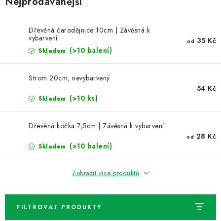
Nejprodávanější
NOVINKY
TIPY NA TVOŘENÍ
Dřevěná čarodějnice 10cm | Závěsná k
vybarvení
35 Kč
od
(>10 balení)
Skladem
Dopravné
Kontaktujte nás
O nás - kdo jsme?
Hodnocení obchodu
Obchodní podmínky
Strom 20cm, nevybarvený
Podmínky ochrany osobních údajů
Jak získat lepší ceny?
54 Kč
(>10 ks)
Skladem
Moje objednávka
Dřevěná kočka 7,5cm | Závěsná k vybarvení
28 Kč
od
(>10 balení)
Skladem
Zobrazit více produktů
FILTROVAT PRODUKTY