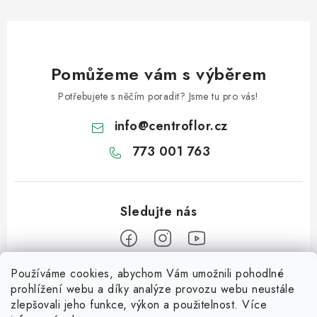
Pomůžeme vám s výběrem
Potřebujete s něčím poradit? Jsme tu pro vás!
info
@
centroflor.cz
773 001 763
Používáme cookies, abychom Vám umožnili pohodlné
Z
prohlížení webu a díky analýze provozu webu neustále
á
zlepšovali jeho funkce, výkon a použitelnost. Více
Informace pro vás