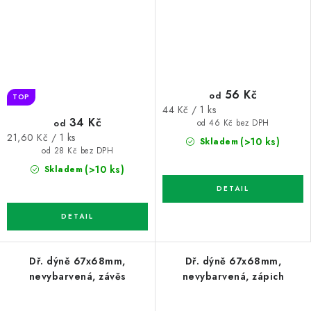
56 Kč
od
TOP
Měrná
44 Kč / 1 ks
34 Kč
od
cena:
od 46 Kč bez DPH
Měrná
21,60 Kč / 1 ks
(>10 ks)
Skladem
cena:
od 28 Kč bez DPH
(>10 ks)
Skladem
Dř. dýně 67x68mm,
Dř. dýně 67x68mm,
nevybarvená, závěs
nevybarvená, zápich