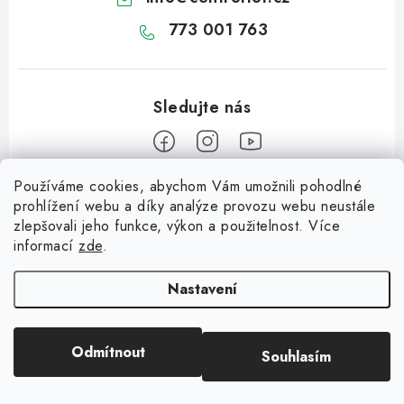
773 001 763
Používáme cookies, abychom Vám umožnili pohodlné
Z
prohlížení webu a díky analýze provozu webu neustále
á
zlepšovali jeho funkce, výkon a použitelnost. Více
Informace pro vás
p
informací
zde
.
a
Dopravné
Tipy na tvoření
t
Nastavení
Kontaktujte nás
í
Jutový Mikuláš, anděl a čert - perfektní zábava pro děti
O nás - kdo jsme?
Odmítnout
Souhlasím
Copyright 2026
CENTROFLOR, s.r.o.
. Všechna práva vyhrazena.
Mikuláš, anděl a čert - perfektní tvoření pro děti
Hodnocení obchodu
Vytvořil Shoptet