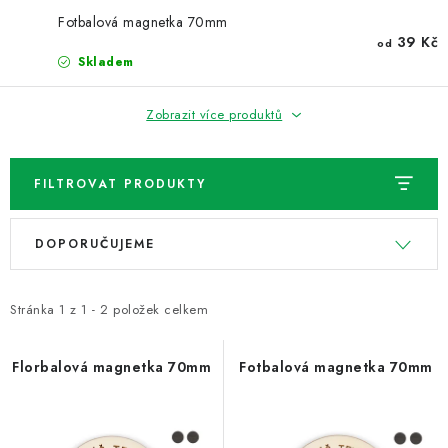
NOVINKY
Fotbalová magnetka 70mm
39 Kč
od
TIPY NA TVOŘENÍ
Skladem
Dopravné
Kontaktujte nás
O nás - kdo jsme?
Zobrazit více produktů
Hodnocení obchodu
Obchodní podmínky
Podmínky ochrany osobních údajů
Jak získat lepší ceny?
FILTROVAT PRODUKTY
Moje objednávka
V
Ř
DOPORUČUJEME
ý
a
p
z
i
e
Stránka
1
z
1
-
2
položek celkem
s
n
p
í
Florbalová magnetka 70mm
Fotbalová magnetka 70mm
r
p
o
r