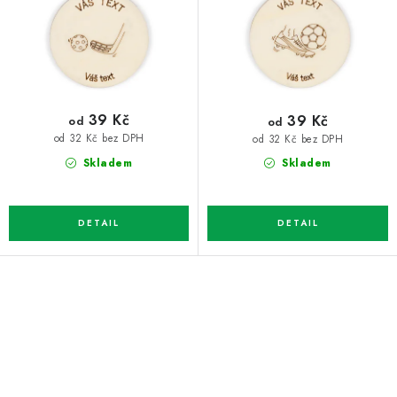
d
o
u
d
k
u
t
k
ů
t
39 Kč
39 Kč
od
od
ů
od 32 Kč bez DPH
od 32 Kč bez DPH
Skladem
Skladem
O
v
l
á