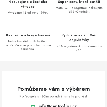
d
Nakupujete u českého
Super ceny, které potěší
a
výrobce
Máte IČ? Po registraci nakoupíte
ještě výhodněji.
c
Vyrábíme již od roku 1996.
í
p
r
Bezpečné a hravé tvoření
Rychlé odeslání Vaší
v
objednávky
Testováno dětmi. Schváleno
k
rodiči. Zábava pro celou rodinu
95% objednávek odesíláme do
zaručena.
y
24h.
v
ý
p
i
s
u
Pomůžeme vám s výběrem
Potřebujete s něčím poradit? Jsme tu pro vás!
info
@
centroflor.cz