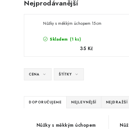
Nejprodávanější
Nůžky s měkkým úchopem 15cm
Skladem
(1 ks)
35 Kč
CENA
ŠTÍTKY
Ř
DOPORUČUJEME
NEJLEVNĚJŠÍ
NEJDRAŽŠÍ
a
V
z
Nůžky s měkkým úchopem
Nůž