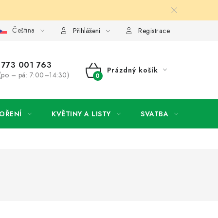
Čeština
y osobních údajů
Jak získat lepší ceny?
Moje objednávka
Přihlášení
Registrace
773 001 763
Prázdný košík
(po – pá: 7:00–14:30)
NÁKUPNÍ
KOŠÍK
OŘENÍ
KVĚTINY A LISTY
SVATBA
NOVI