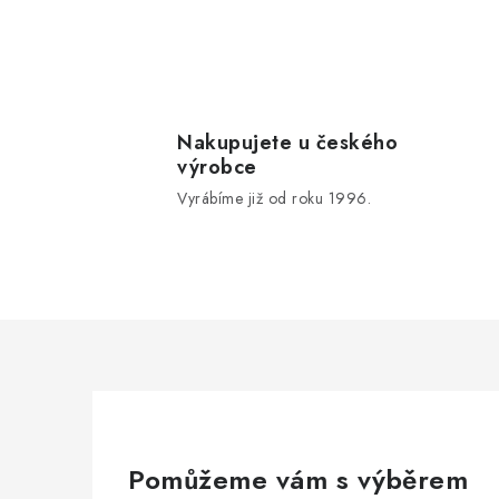
O
v
l
Nakupujete u českého
výrobce
á
Vyrábíme již od roku 1996.
d
a
c
í
p
r
v
k
Pomůžeme vám s výběrem