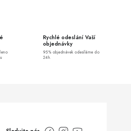
vé
Rychlé odeslání Vaší
objednávky
leno
95% objednávek odesíláme do
ou
24h.