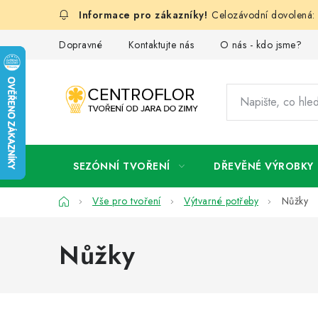
Přejít
Celozávodní dovolená: 
na
obsah
Dopravné
Kontaktujte nás
O nás - kdo jsme?
SEZÓNNÍ TVOŘENÍ
DŘEVĚNÉ VÝROBKY
Domů
Vše pro tvoření
Výtvarné potřeby
Nůžky
Nůžky