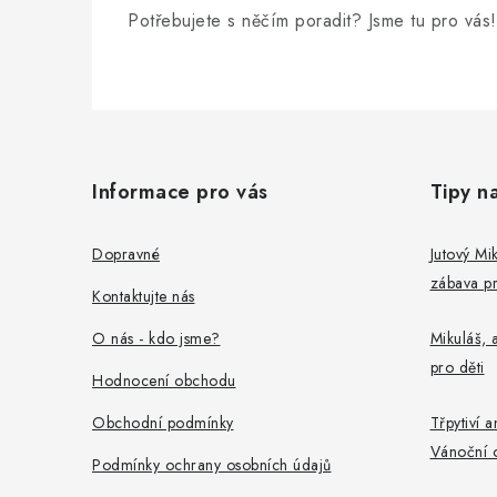
y
Potřebujete s něčím poradit? Jsme tu pro vás!
v
ý
Z
p
i
á
Informace pro vás
Tipy n
s
p
u
a
Dopravné
Jutový Mik
zábava pr
t
Kontaktujte nás
í
O nás - kdo jsme?
Mikuláš, a
pro děti
Hodnocení obchodu
Obchodní podmínky
Třpytiví a
Vánoční 
Podmínky ochrany osobních údajů