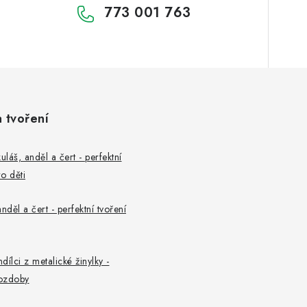
773 001 763
a tvoření
uláš, anděl a čert - perfektní
o děti
nděl a čert - perfektní tvoření
ndílci z metalické žinylky -
ozdoby