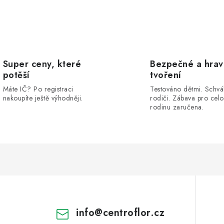
Super ceny, které
Bezpečné a hra
potěší
tvoření
Máte IČ? Po registraci
Testováno dětmi. Schvá
nakoupíte ještě výhodněji.
rodiči. Zábava pro cel
rodinu zaručena.
info
@
centroflor.cz