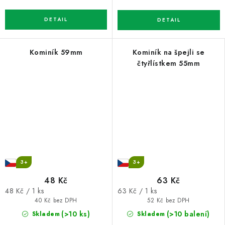
Kominík 59mm
Kominík na špejli se
čtyřlístkem 55mm
3+
3+
48 Kč
63 Kč
Měrná
Měrná
48 Kč / 1 ks
63 Kč / 1 ks
cena:
cena:
40 Kč bez DPH
52 Kč bez DPH
(>10 ks)
(>10 balení)
Skladem
Skladem