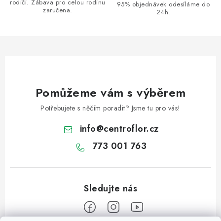
k
rodiči. Zábava pro celou rodinu
95% objednávek odesíláme do
zaručena.
y
24h.
v
ý
p
i
s
u
Pomůžeme vám s výběrem
Potřebujete s něčím poradit? Jsme tu pro vás!
info
@
centroflor.cz
773 001 763