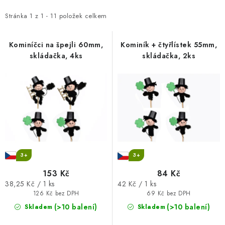
p
z
i
e
Stránka
1
z
1
-
11
položek celkem
s
n
p
í
Kominíčci na špejli 60mm,
Kominík + čtyřlístek 55mm,
skládačka, 4ks
skládačka, 2ks
r
p
o
r
d
o
u
d
k
u
t
k
ů
t
ů
3+
3+
153 Kč
84 Kč
Měrná
Měrná
38,25 Kč / 1 ks
42 Kč / 1 ks
cena:
cena:
126 Kč bez DPH
69 Kč bez DPH
(>10 balení)
(>10 balení)
Skladem
Skladem