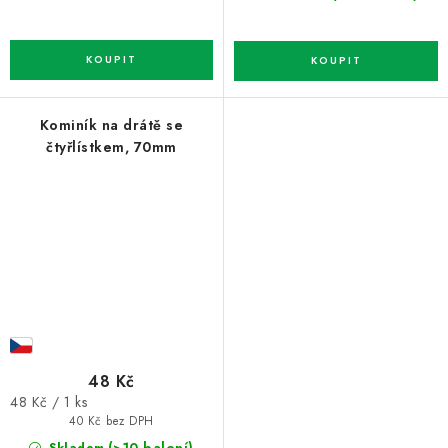
Kominík na drátě se
čtyřlístkem, 70mm
48 Kč
Měrná
48 Kč / 1 ks
cena:
40 Kč bez DPH
(>10 balení)
Skladem