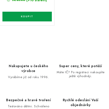
O
v
l
á
d
Nakupujete u českého
Super ceny, které potěší
a
výrobce
Máte IČ? Po registraci nakoupíte
ještě výhodněji.
c
Vyrábíme již od roku 1996.
í
p
r
Bezpečné a hravé tvoření
Rychlé odeslání Vaší
v
objednávky
Testováno dětmi. Schváleno