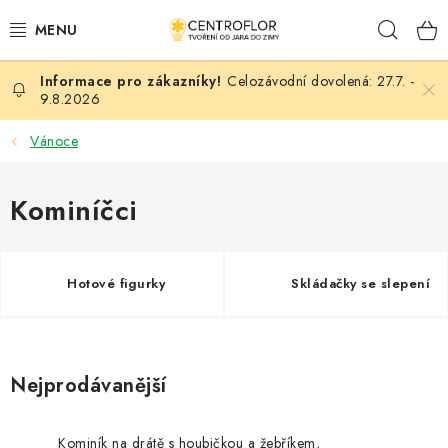
Přejít
Hleda
na
obsah
Celozávodní dovolená: 27.7. -
SEZÓNNÍ TVOŘENÍ
9.8.2026
DŘEVĚNÉ VÝROBKY
Vánoce
MEDAILE
Kominíčci
PLACKY A MAGNETKY
Hotové figurky
Skládačky se slepení
VŠE PRO TVOŘENÍ
KVĚTINY A LISTY
Nejprodávanější
SVATBA
Kominík na drátě s houbičkou a žebříkem,