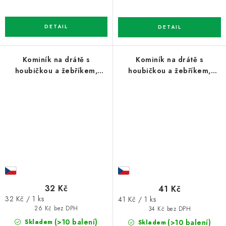
Kominík na drátě s
Kominík na drátě s
houbičkou a žebříkem,
houbičkou a žebříkem,
70mm
70mm
32 Kč
41 Kč
Měrná
Měrná
32 Kč / 1 ks
41 Kč / 1 ks
cena:
cena:
26 Kč bez DPH
34 Kč bez DPH
(>10 balení)
(>10 balení)
Skladem
Skladem