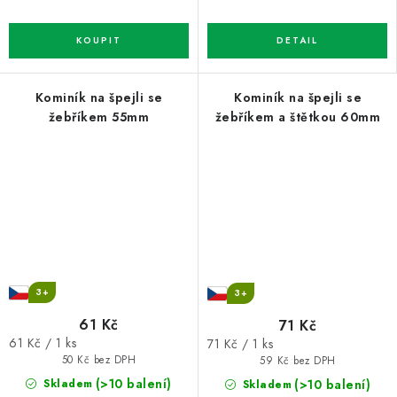
Kominík na špejli se
Kominík na špejli se
žebříkem 55mm
žebříkem a štětkou 60mm
3+
3+
61 Kč
71 Kč
Měrná
Měrná
61 Kč / 1 ks
71 Kč / 1 ks
cena:
cena:
50 Kč bez DPH
59 Kč bez DPH
(>10 balení)
(>10 balení)
Skladem
Skladem