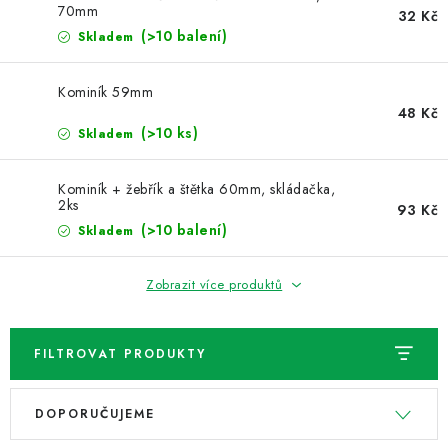
NOVINKY
70mm
32 Kč
(>10 balení)
Skladem
TIPY NA TVOŘENÍ
Kominík 59mm
Dopravné
Kontaktujte nás
O nás - kdo jsme?
48 Kč
(>10 ks)
Skladem
Hodnocení obchodu
Obchodní podmínky
Podmínky ochrany osobních údajů
Jak získat lepší ceny?
Kominík + žebřík a štětka 60mm, skládačka,
Moje objednávka
2ks
93 Kč
(>10 balení)
Skladem
Zobrazit více produktů
FILTROVAT PRODUKTY
V
Ř
DOPORUČUJEME
ý
a