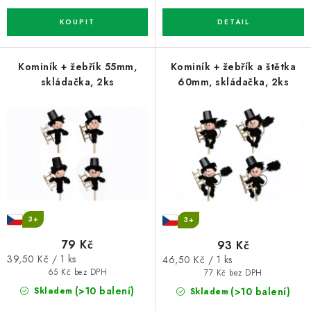
Kominík + žebřík 55mm,
Kominík + žebřík a štětka
skládačka, 2ks
60mm, skládačka, 2ks
3+
3+
79 Kč
93 Kč
Měrná
Měrná
39,50 Kč / 1 ks
46,50 Kč / 1 ks
cena:
cena:
65 Kč bez DPH
77 Kč bez DPH
(>10 balení)
(>10 balení)
Skladem
Skladem