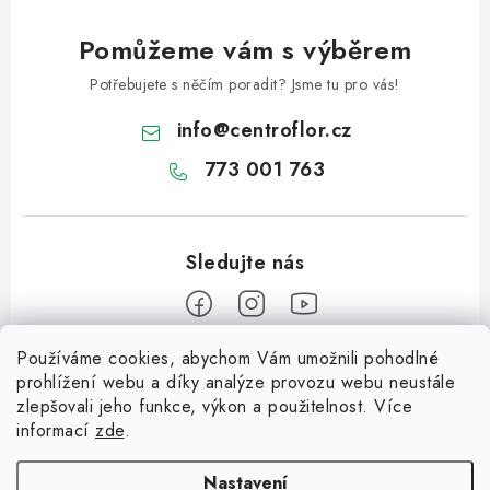
s
u
Pomůžeme vám s výběrem
Potřebujete s něčím poradit? Jsme tu pro vás!
info
@
centroflor.cz
773 001 763
Používáme cookies, abychom Vám umožnili pohodlné
Z
prohlížení webu a díky analýze provozu webu neustále
á
zlepšovali jeho funkce, výkon a použitelnost. Více
Informace pro vás
p
informací
zde
.
a
Dopravné
Tipy na tvoření
t
Nastavení