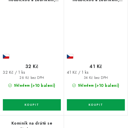
70mm
70mm
32 Kč
41 Kč
Měrná
Měrná
32 Kč / 1 ks
41 Kč / 1 ks
cena:
cena:
26 Kč bez DPH
34 Kč bez DPH
(>10 balení)
(>10 balení)
Skladem
Skladem
Kominík na drátě se