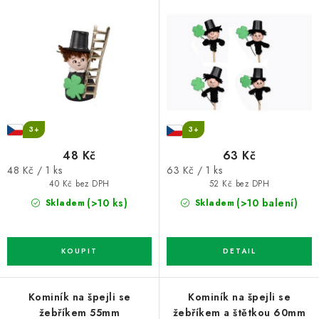
o
r
d
o
u
d
k
u
t
k
ů
t
ů
3+
3+
48 Kč
63 Kč
Měrná
Měrná
48 Kč / 1 ks
63 Kč / 1 ks
cena:
cena:
40 Kč bez DPH
52 Kč bez DPH
(>10 ks)
(>10 balení)
Skladem
Skladem
Kominík na špejli se
Kominík na špejli se
žebříkem 55mm
žebříkem a štětkou 60mm