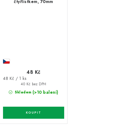
čtyřlístkem, 70mm
48 Kč
Měrná
48 Kč / 1 ks
cena:
40 Kč bez DPH
(>10 balení)
Skladem