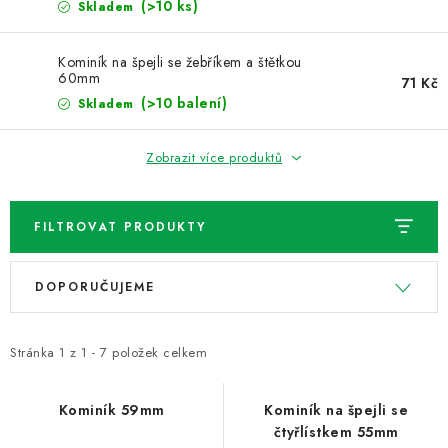
NOVINKY
(>10 ks)
Skladem
TIPY NA TVOŘENÍ
Kominík na špejli se žebříkem a štětkou
60mm
71 Kč
(>10 balení)
Skladem
Dopravné
Kontaktujte nás
O nás - kdo jsme?
Hodnocení obchodu
Obchodní podmínky
Zobrazit více produktů
Podmínky ochrany osobních údajů
Jak získat lepší ceny?
Moje objednávka
FILTROVAT PRODUKTY
V
Ř
DOPORUČUJEME
ý
a
p
z
i
e
Stránka
1
z
1
-
7
položek celkem
s
n
p
í
Kominík 59mm
Kominík na špejli se
čtyřlístkem 55mm
r
p