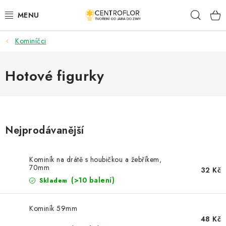
Přejít
Hleda
na
obsah
Kominíčci
SEZÓNNÍ TVOŘENÍ
DŘEVĚNÉ VÝROBKY
Hotové figurky
MEDAILE
PLACKY A MAGNETKY
Nejprodávanější
VŠE PRO TVOŘENÍ
Kominík na drátě s houbičkou a žebříkem,
70mm
32 Kč
KVĚTINY A LISTY
(>10 balení)
Skladem
SVATBA
Kominík 59mm
48 Kč