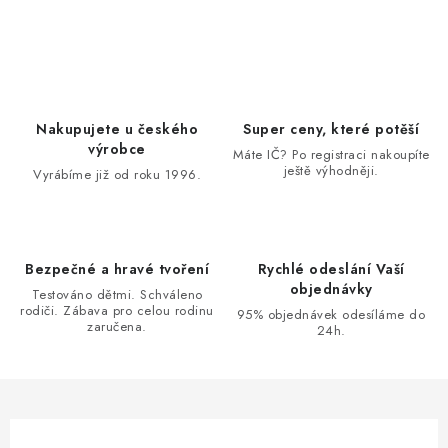
O
v
l
á
d
Nakupujete u českého
Super ceny, které potěší
a
výrobce
Máte IČ? Po registraci nakoupíte
ještě výhodněji.
c
Vyrábíme již od roku 1996.
í
p
r
Bezpečné a hravé tvoření
Rychlé odeslání Vaší
v
objednávky
Testováno dětmi. Schváleno
k
rodiči. Zábava pro celou rodinu
95% objednávek odesíláme do
zaručena.
y
24h.
v
ý
p
i