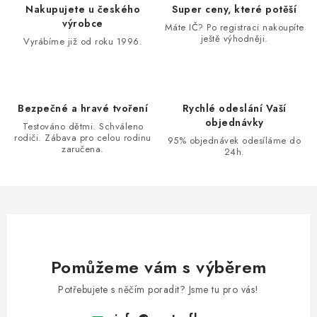
d
Nakupujete u českého
Super ceny, které potěší
a
výrobce
Máte IČ? Po registraci nakoupíte
ještě výhodněji.
c
Vyrábíme již od roku 1996.
í
p
r
Bezpečné a hravé tvoření
Rychlé odeslání Vaší
v
objednávky
Testováno dětmi. Schváleno
k
rodiči. Zábava pro celou rodinu
95% objednávek odesíláme do
zaručena.
y
24h.
v
ý
p
i
s
u
Pomůžeme vám s výběrem
Potřebujete s něčím poradit? Jsme tu pro vás!