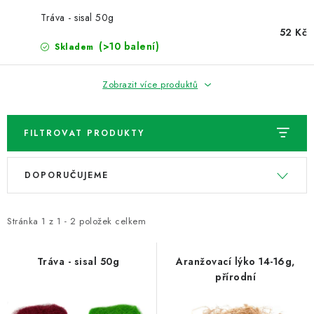
NOVINKY
Tráva - sisal 50g
52 Kč
TIPY NA TVOŘENÍ
(>10 balení)
Skladem
Dopravné
Kontaktujte nás
O nás - kdo jsme?
Zobrazit více produktů
Hodnocení obchodu
Obchodní podmínky
Podmínky ochrany osobních údajů
Jak získat lepší ceny?
FILTROVAT PRODUKTY
Moje objednávka
V
Ř
DOPORUČUJEME
ý
a
p
z
i
e
Stránka
1
z
1
-
2
položek celkem
s
n
p
í
Tráva - sisal 50g
Aranžovací lýko 14-16g,
přírodní
r
p
o
r