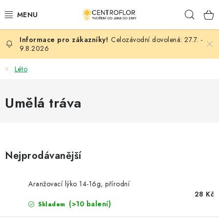
Přejít
Hleda
na
obsah
Celozávodní dovolená: 27.7. -
SEZÓNNÍ TVOŘENÍ
9.8.2026
DŘEVĚNÉ VÝROBKY
Léto
MEDAILE
Umělá tráva
PLACKY A MAGNETKY
VŠE PRO TVOŘENÍ
Nejprodávanější
KVĚTINY A LISTY
Aranžovací lýko 14-16g, přírodní
SVATBA
28 Kč
(>10 balení)
Skladem