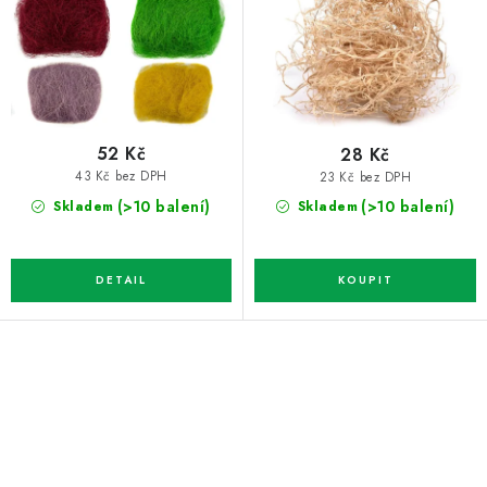
d
o
u
d
k
u
t
k
ů
t
52 Kč
28 Kč
ů
43 Kč bez DPH
23 Kč bez DPH
(>10 balení)
(>10 balení)
Skladem
Skladem
O
v
l
á