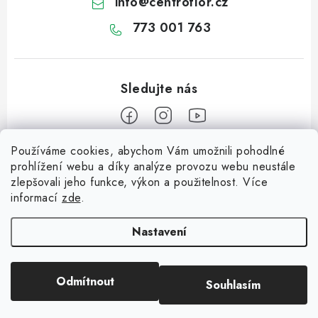
info
@
centroflor.cz
773 001 763
Používáme cookies, abychom Vám umožnili pohodlné
Z
prohlížení webu a díky analýze provozu webu neustále
á
zlepšovali jeho funkce, výkon a použitelnost. Více
Informace pro vás
p
informací
zde
.
a
Dopravné
Tipy na tvoření
t
Nastavení
Kontaktujte nás
í
Jutový Mikuláš, anděl a čert - perfektní zábava pro děti
O nás - kdo jsme?
Odmítnout
Souhlasím
Copyright 2026
CENTROFLOR, s.r.o.
. Všechna práva vyhrazena.
Mikuláš, anděl a čert - perfektní tvoření pro děti
Hodnocení obchodu
Vytvořil Shoptet