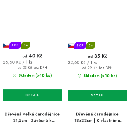
TOP
3+
TOP
3+
40 Kč
35 Kč
od
od
Měrná
Měrná
26,60 Kč / 1 ks
22,60 Kč / 1 ks
cena:
cena:
od 33 Kč bez DPH
od 29 Kč bez DPH
(>10 ks)
(>10 ks)
Skladem
Skladem
Dřevěná velká čarodějnice
Dřevěná čarodějnice
21,5cm | Závěsná k
18x22cm | K vlastnímu
vybarvení
vybarvení