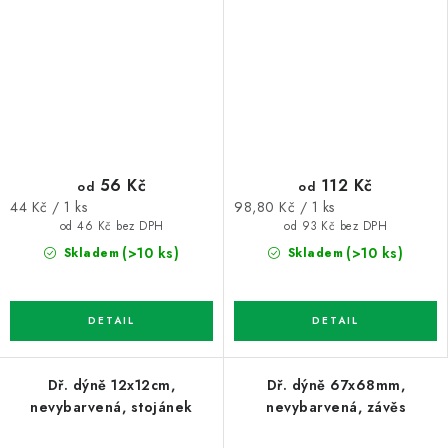
56 Kč
112 Kč
od
od
Měrná
Měrná
44 Kč / 1 ks
98,80 Kč / 1 ks
cena:
cena:
od 46 Kč bez DPH
od 93 Kč bez DPH
(>10 ks)
(>10 ks)
Skladem
Skladem
Dř. dýně 12x12cm,
Dř. dýně 67x68mm,
nevybarvená, stojánek
nevybarvená, závěs