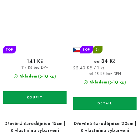
TOP
TOP
3+
34 Kč
141 Kč
od
Měrná
22,40 Kč / 1 ks
117 Kč bez DPH
cena:
od 28 Kč bez DPH
(>10 ks)
Skladem
(>10 ks)
Skladem
Dřevěná čarodějnice 15cm |
Dřevěná čarodějnice 20cm |
K vlastnímu vybarvení
K vlastnímu vybarvení