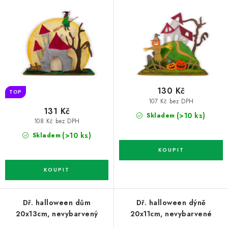
o
r
d
o
u
d
k
u
t
k
ů
t
130 Kč
ů
TOP
107 Kč bez DPH
131 Kč
(>10 ks)
Skladem
108 Kč bez DPH
(>10 ks)
Skladem
Dř. halloween dům
Dř. halloween dýně
20x13cm, nevybarvený
20x11cm, nevybarvené