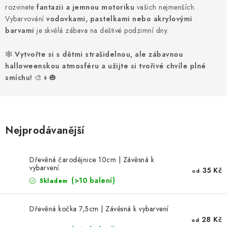
NOVINKY
rozvinete
fantazii a jemnou motoriku
vašich nejmenších.
Vybarvování
vodovkami, pastelkami nebo akrylovými
TIPY NA TVOŘENÍ
barvami
je skvělá zábava na deštivé podzimní dny.
🕸️
Vytvořte si s dětmi strašidelnou, ale zábavnou
Dopravné
Kontaktujte nás
O nás - kdo jsme?
halloweenskou atmosféru a užijte si tvořivé chvíle plné
Hodnocení obchodu
Obchodní podmínky
smíchu!
🎨👦🎃
Podmínky ochrany osobních údajů
Jak získat lepší ceny?
Moje objednávka
Nejprodávanější
Dřevěná čarodějnice 10cm | Závěsná k
vybarvení
35 Kč
od
(>10 balení)
Skladem
Dřevěná kočka 7,5cm | Závěsná k vybarvení
28 Kč
od