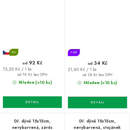
vybarvení
3+
TOP
92 Kč
34 Kč
od
od
Měrná
Měrná
73,20 Kč / 1 ks
21,60 Kč / 1 ks
cena:
cena:
od 76 Kč bez DPH
od 28 Kč bez DPH
(>10 ks)
(>10 ks)
Skladem
Skladem
Dř. dýně 15x15cm,
Dř. dýně 15x15cm,
nevybarvená, závěs
nevybarvená, stojánek