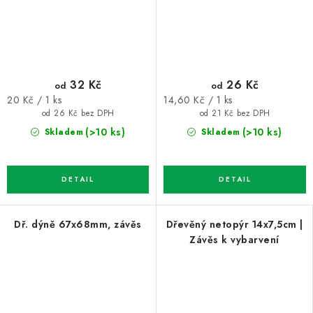
32 Kč
26 Kč
od
od
Měrná
Měrná
20 Kč / 1 ks
14,60 Kč / 1 ks
cena:
cena:
od 26 Kč bez DPH
od 21 Kč bez DPH
(>10 ks)
(>10 ks)
Skladem
Skladem
Dř. dýně 67x68mm, závěs
Dřevěný netopýr 14x7,5cm |
Závěs k vybarvení