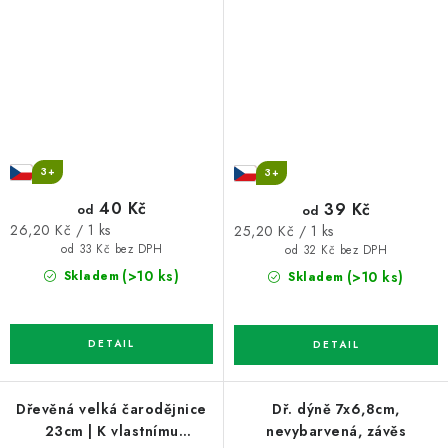
3+
3+
40 Kč
39 Kč
od
od
Měrná
Měrná
26,20 Kč / 1 ks
25,20 Kč / 1 ks
cena:
cena:
od 33 Kč bez DPH
od 32 Kč bez DPH
(>10 ks)
(>10 ks)
Skladem
Skladem
Dřevěná velká čarodějnice
Dř. dýně 7x6,8cm,
23cm | K vlastnímu
nevybarvená, závěs