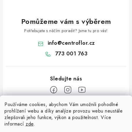
Pomůžeme vám s výběrem
Potřebujete s něčím poradit? Jsme tu pro vás!
info
@
centroflor.cz
773 001 763
Používáme cookies, abychom Vám umožnili pohodlné
Z
prohlížení webu a díky analýze provozu webu neustále
á
zlepšovali jeho funkce, výkon a použitelnost. Více
Informace pro vás
p
informací
zde
.
a
Dopravné