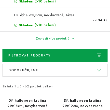
(>10 balení)
Skladem
Dř. dýně 7x6,8cm, nevybarvená, závěs
34 Kč
od
(>10 balení)
Skladem
Zobrazit více produktů
FILTROVAT PRODUKTY
V
Ř
DOPORUČUJEME
ý
a
p
z
i
e
Stránka
1
z
3
-
62
položek celkem
s
n
p
í
Dř. halloween krajina
Dř. halloween krajina
22x18cm, nevybarvená
22x19cm, nevybarvená
r
p