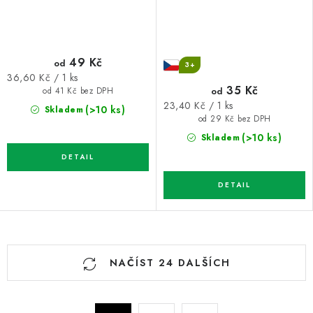
49 Kč
od
3+
Měrná
36,60 Kč / 1 ks
35 Kč
cena:
od
od 41 Kč bez DPH
Měrná
23,40 Kč / 1 ks
(>10 ks)
Skladem
cena:
od 29 Kč bez DPH
(>10 ks)
Skladem
O
NAČÍST 24 DALŠÍCH
v
l
á
S