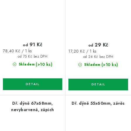
91 Kč
29 Kč
od
od
Měrná
Měrná
78,40 Kč / 1 ks
17,20 Kč / 1 ks
cena:
cena:
od 75 Kč bez DPH
od 24 Kč bez DPH
(>10 ks)
(>10 ks)
Skladem
Skladem
Dř. dýně 67x68mm,
Dř. dýně 55x60mm, závěs
nevybarvená, zápich