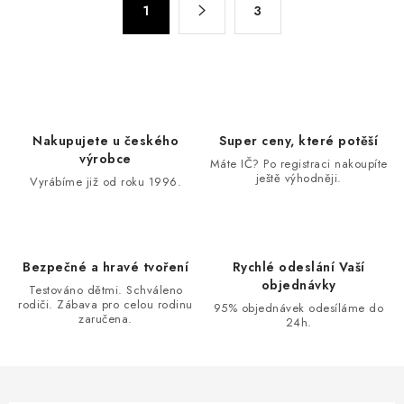
d
1
3
t
a
r
c
á
n
í
k
p
o
r
Nakupujete u českého
Super ceny, které potěší
v
v
výrobce
Máte IČ? Po registraci nakoupíte
á
k
ještě výhodněji.
Vyrábíme již od roku 1996.
n
y
í
v
ý
Bezpečné a hravé tvoření
Rychlé odeslání Vaší
p
objednávky
Testováno dětmi. Schváleno
i
rodiči. Zábava pro celou rodinu
95% objednávek odesíláme do
s
zaručena.
24h.
u