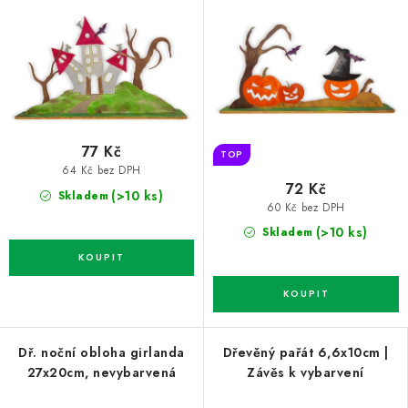
77 Kč
TOP
64 Kč bez DPH
72 Kč
(>10 ks)
Skladem
60 Kč bez DPH
(>10 ks)
Skladem
Dř. noční obloha girlanda
Dřevěný pařát 6,6x10cm |
27x20cm, nevybarvená
Závěs k vybarvení