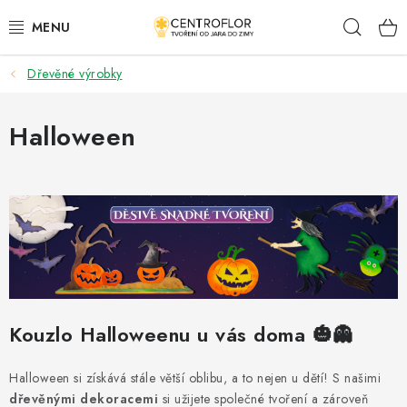
Přejít
Hleda
na
obsah
Dřevěné výrobky
SEZÓNNÍ TVOŘENÍ
DŘEVĚNÉ VÝROBKY
Halloween
MEDAILE
PLACKY A MAGNETKY
VŠE PRO TVOŘENÍ
KVĚTINY A LISTY
Kouzlo Halloweenu u vás doma 🎃👻
SVATBA
Halloween si získává stále větší oblibu, a to nejen u dětí! S našimi
dřevěnými dekoracemi
si užijete společné tvoření a zároveň