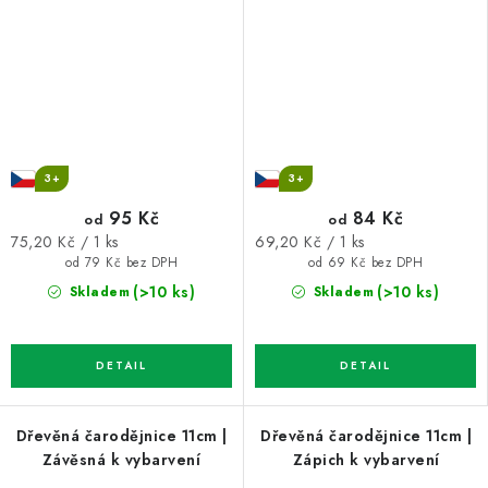
3+
3+
95 Kč
84 Kč
od
od
Měrná
Měrná
75,20 Kč / 1 ks
69,20 Kč / 1 ks
cena:
cena:
od 79 Kč bez DPH
od 69 Kč bez DPH
(>10 ks)
(>10 ks)
Skladem
Skladem
Dřevěná čarodějnice 11cm |
Dřevěná čarodějnice 11cm |
Závěsná k vybarvení
Zápich k vybarvení