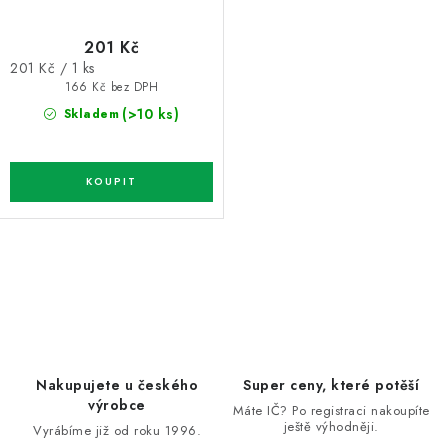
201 Kč
Měrná
201 Kč / 1 ks
cena:
166 Kč bez DPH
(>10 ks)
Skladem
O
v
l
á
d
Nakupujete u českého
Super ceny, které potěší
a
výrobce
Máte IČ? Po registraci nakoupíte
ještě výhodněji.
c
Vyrábíme již od roku 1996.