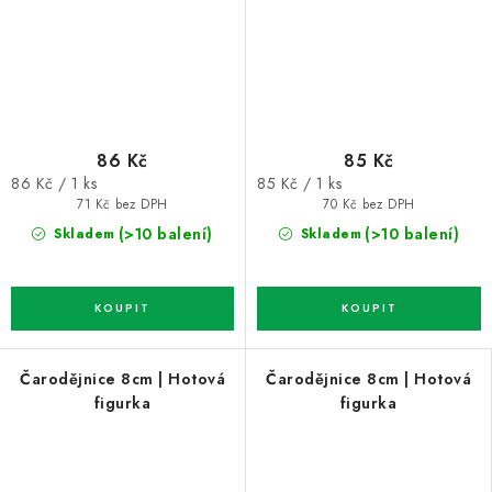
86 Kč
85 Kč
Měrná
Měrná
86 Kč / 1 ks
85 Kč / 1 ks
cena:
cena:
71 Kč bez DPH
70 Kč bez DPH
(>10 balení)
(>10 balení)
Skladem
Skladem
Čarodějnice 8cm | Hotová
Čarodějnice 8cm | Hotová
figurka
figurka