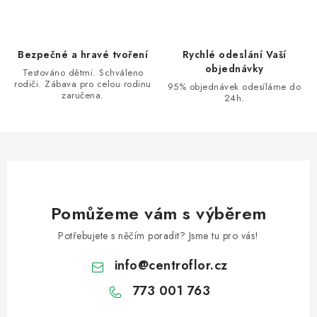
í
p
r
Bezpečné a hravé tvoření
Rychlé odeslání Vaší
v
objednávky
Testováno dětmi. Schváleno
k
rodiči. Zábava pro celou rodinu
95% objednávek odesíláme do
zaručena.
y
24h.
v
ý
p
i
s
u
Pomůžeme vám s výběrem
Potřebujete s něčím poradit? Jsme tu pro vás!
info
@
centroflor.cz
773 001 763