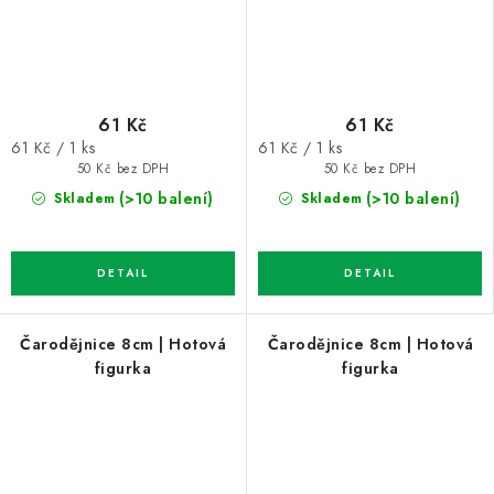
61 Kč
61 Kč
Měrná
Měrná
61 Kč / 1 ks
61 Kč / 1 ks
cena:
cena:
50 Kč bez DPH
50 Kč bez DPH
(>10 balení)
(>10 balení)
Skladem
Skladem
Čarodějnice 8cm | Hotová
Čarodějnice 8cm | Hotová
figurka
figurka