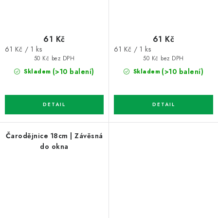
61 Kč
61 Kč
Měrná
Měrná
61 Kč / 1 ks
61 Kč / 1 ks
cena:
cena:
50 Kč bez DPH
50 Kč bez DPH
(>10 balení)
(>10 balení)
Skladem
Skladem
Čarodějnice 18cm | Závěsná
do okna