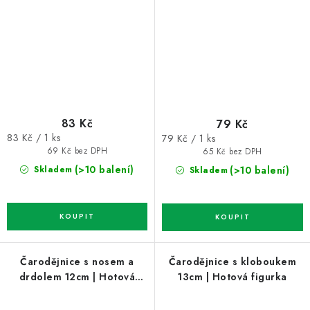
figurka
83 Kč
79 Kč
Měrná
Měrná
83 Kč / 1 ks
79 Kč / 1 ks
cena:
cena:
69 Kč bez DPH
65 Kč bez DPH
(>10 balení)
(>10 balení)
Skladem
Skladem
Čarodějnice s nosem a
Čarodějnice s kloboukem
drdolem 12cm | Hotová
13cm | Hotová figurka
figurka