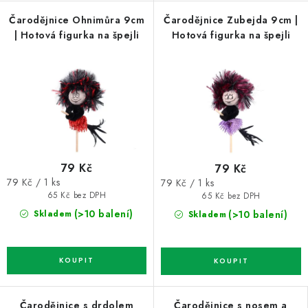
Čarodějnice Ohnimůra 9cm
Čarodějnice Zubejda 9cm |
| Hotová figurka na špejli
Hotová figurka na špejli
79 Kč
79 Kč
Měrná
Měrná
79 Kč / 1 ks
79 Kč / 1 ks
cena:
cena:
65 Kč bez DPH
65 Kč bez DPH
(>10 balení)
(>10 balení)
Skladem
Skladem
Čarodějnice s drdolem
Čarodějnice s nosem a