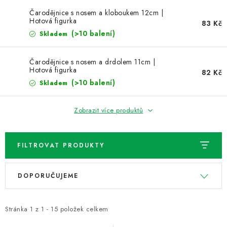
NOVINKY
Čarodějnice s nosem a kloboukem 12cm |
Hotová figurka
83 Kč
TIPY NA TVOŘENÍ
(>10 balení)
Skladem
Dopravné
Kontaktujte nás
O nás - kdo jsme?
Čarodějnice s nosem a drdolem 11cm |
Hotová figurka
Hodnocení obchodu
Obchodní podmínky
82 Kč
(>10 balení)
Skladem
Podmínky ochrany osobních údajů
Jak získat lepší ceny?
Moje objednávka
Zobrazit více produktů
FILTROVAT PRODUKTY
V
Ř
DOPORUČUJEME
ý
a
p
z
i
e
Stránka
1
z
1
-
15
položek celkem
s
n