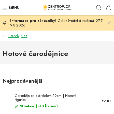
Přejít
Hleda
na
obsah
Celozávodní dovolená: 27.7. -
SEZÓNNÍ TVOŘENÍ
9.8.2026
DŘEVĚNÉ VÝROBKY
Čarodějnice
MEDAILE
Hotové čarodějnice
PLACKY A MAGNETKY
VŠE PRO TVOŘENÍ
Nejprodávanější
KVĚTINY A LISTY
Čarodějnice s drdolem 12cm | Hotová
figurka
SVATBA
79 Kč
(>10 balení)
Skladem