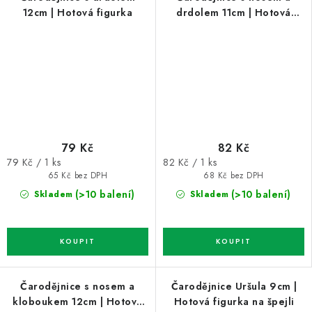
12cm | Hotová figurka
drdolem 11cm | Hotová
figurka
79 Kč
82 Kč
Měrná
Měrná
79 Kč / 1 ks
82 Kč / 1 ks
cena:
cena:
65 Kč bez DPH
68 Kč bez DPH
(>10 balení)
(>10 balení)
Skladem
Skladem
Čarodějnice s nosem a
Čarodějnice Uršula 9cm |
kloboukem 12cm | Hotová
Hotová figurka na špejli