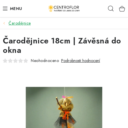
Přejít
Hleda
na
obsah
Čarodějnice
SEZÓNNÍ TVOŘENÍ
Čarodějnice 18cm | Závěsná do
DŘEVĚNÉ VÝROBKY
okna
MEDAILE
Neohodnoceno
Podrobnosti hodnocení
PLACKY A MAGNETKY
VŠE PRO TVOŘENÍ
KVĚTINY A LISTY
SVATBA