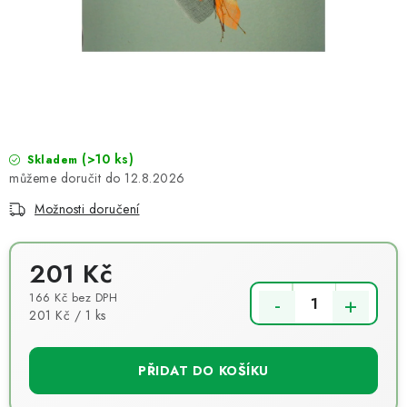
NOVINKY
TIPY NA TVOŘENÍ
Dopravné
Kontaktujte nás
O nás - kdo jsme?
Hodnocení obchodu
Obchodní podmínky
Podmínky ochrany osobních údajů
Jak získat lepší ceny?
(>10 ks)
Skladem
12.8.2026
Moje objednávka
Možnosti doručení
201 Kč
166 Kč bez DPH
Měrná cena:
201 Kč / 1 ks
PŘIDAT DO KOŠÍKU