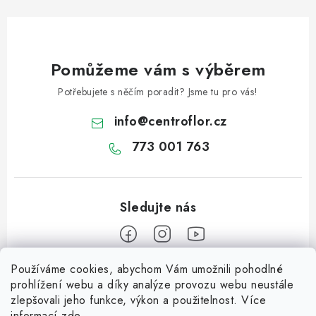
Pomůžeme vám s výběrem
Potřebujete s něčím poradit? Jsme tu pro vás!
info
@
centroflor.cz
773 001 763
Používáme cookies, abychom Vám umožnili pohodlné
Z
prohlížení webu a díky analýze provozu webu neustále
á
zlepšovali jeho funkce, výkon a použitelnost. Více
Informace pro vás
p
informací
zde
.