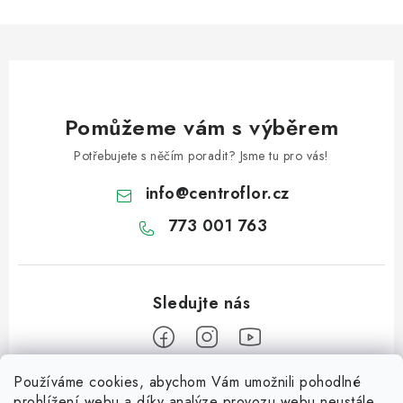
v
ý
p
i
s
u
Pomůžeme vám s výběrem
Potřebujete s něčím poradit? Jsme tu pro vás!
info
@
centroflor.cz
773 001 763
Používáme cookies, abychom Vám umožnili pohodlné
Z
prohlížení webu a díky analýze provozu webu neustále