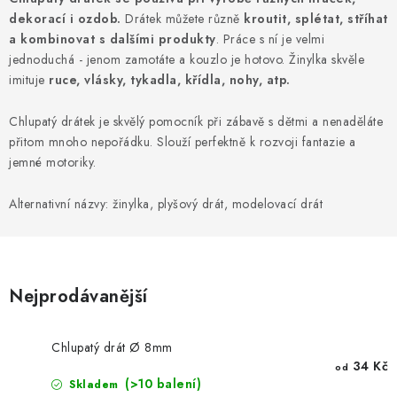
NOVINKY
dekorací i ozdob.
Drátek můžete různě
kroutit, splétat, stříhat
a kombinovat s dalšími produkty
. Práce s ní je velmi
TIPY NA TVOŘENÍ
jednoduchá - jenom zamotáte a kouzlo je hotovo. Žinylka skvěle
imituje
ruce, vlásky, tykadla, křídla, nohy, atp.
Dopravné
Kontaktujte nás
O nás - kdo jsme?
Chlupatý drátek je skvělý pomocník při zábavě s dětmi a nenaděláte
Hodnocení obchodu
Obchodní podmínky
přitom mnoho nepořádku. Slouží perfektně k rozvoji fantazie a
Podmínky ochrany osobních údajů
Jak získat lepší ceny?
jemné motoriky.
Moje objednávka
Alternativní názvy: žinylka, plyšový drát, modelovací drát
Nejprodávanější
Chlupatý drát Ø 8mm
34 Kč
od
(>10 balení)
Skladem