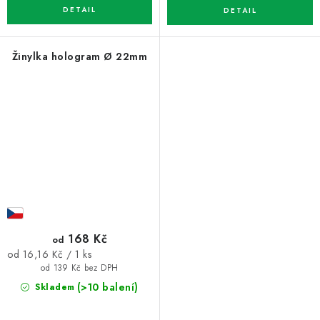
Žinylka hologram Ø 22mm
168 Kč
od
Měrná
od 16,16 Kč / 1 ks
cena:
od 139 Kč bez DPH
(>10 balení)
Skladem