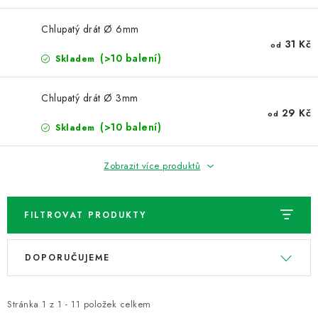
Chlupatý drát Ø 6mm
31 Kč
od
(>10 balení)
Skladem
Chlupatý drát Ø 3mm
29 Kč
od
(>10 balení)
Skladem
Zobrazit více produktů
FILTROVAT PRODUKTY
V
Ř
DOPORUČUJEME
ý
a
p
z
i
e
Stránka
1
z
1
-
11
položek celkem