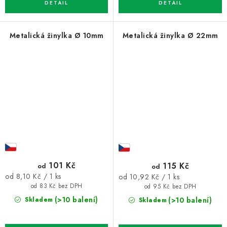
Metalická žinylka Ø 10mm
Metalická žinylka Ø 22mm
101 Kč
115 Kč
od
od
Měrná
Měrná
od 8,10 Kč / 1 ks
od 10,92 Kč / 1 ks
cena:
cena:
od 83 Kč bez DPH
od 95 Kč bez DPH
(>10 balení)
(>10 balení)
Skladem
Skladem