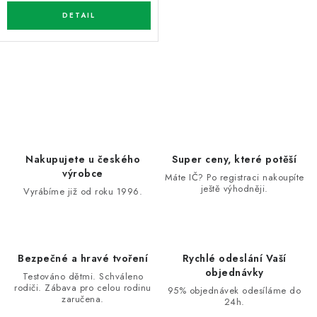
O
v
l
á
d
Nakupujete u českého
Super ceny, které potěší
a
výrobce
Máte IČ? Po registraci nakoupíte
ještě výhodněji.
c
Vyrábíme již od roku 1996.
í
p
r
Bezpečné a hravé tvoření
Rychlé odeslání Vaší
v
objednávky
Testováno dětmi. Schváleno
k
rodiči. Zábava pro celou rodinu
95% objednávek odesíláme do
zaručena.
y
24h.