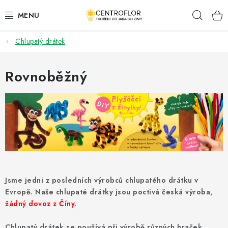
Přejít
Hleda
na
obsah
Chlupatý drátek
SEZÓNNÍ TVOŘENÍ
DŘEVĚNÉ VÝROBKY
Rovnoběžný
MEDAILE
PLACKY A MAGNETKY
VŠE PRO TVOŘENÍ
KVĚTINY A LISTY
Jsme jedni z posledních výrobců chlupatého drátku v
Evropě. Naše chlupaté drátky jsou poctivá česká výroba,
SVATBA
žádný dovoz z Číny
.
Chlupatý drátek se používá při výrobě různých hraček,