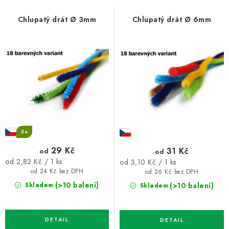
s
n
p
í
Chlupatý drát Ø 3mm
Chlupatý drát Ø 6mm
r
p
o
r
d
o
u
d
k
u
t
k
ů
t
ů
3+
29 Kč
31 Kč
od
od
Měrná
Měrná
od 2,82 Kč / 1 ks
od 3,10 Kč / 1 ks
cena:
cena:
od 24 Kč bez DPH
od 26 Kč bez DPH
(>10 balení)
(>10 balení)
Skladem
Skladem