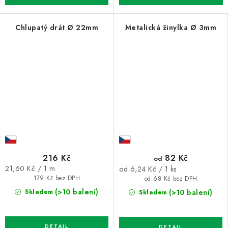
Chlupatý drát Ø 22mm
Metalická žinylka Ø 3mm
216 Kč
82 Kč
od
Měrná
21,60 Kč / 1 m
Měrná
od 6,24 Kč / 1 ks
cena:
179 Kč bez DPH
cena:
od 68 Kč bez DPH
(>10 balení)
Skladem
(>10 balení)
Skladem