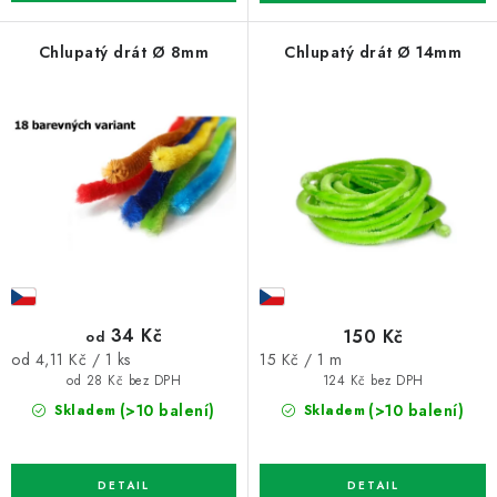
Chlupatý drát Ø 8mm
Chlupatý drát Ø 14mm
34 Kč
150 Kč
od
Měrná
Měrná
15 Kč / 1 m
od 4,11 Kč / 1 ks
cena:
cena:
124 Kč bez DPH
od 28 Kč bez DPH
(>10 balení)
(>10 balení)
Skladem
Skladem