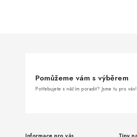
Pomůžeme vám s výběrem
Potřebujete s něčím poradit? Jsme tu pro vás!
Z
á
Informace pro vás
Tipy n