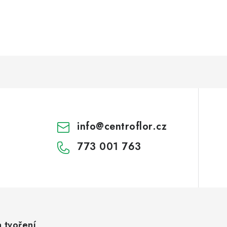
info
@
centroflor.cz
773 001 763
a tvoření