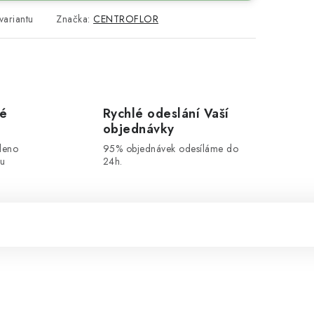
variantu
Značka:
CENTROFLOR
vé
Rychlé odeslání Vaší
objednávky
leno
95% objednávek odesíláme do
ou
24h.