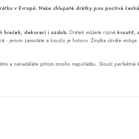
rátku v Evropě. Naše chlupaté drátky jsou poctivá česká
h hraček, dekorací i ozdob.
Drátek můžete různě
kroutit, 
há - jenom zamotáte a kouzlo je hotovo. Žinylka skvěle imituje
ětmi a nenaděláte přitom mnoho nepořádku. Slouží perfektně k