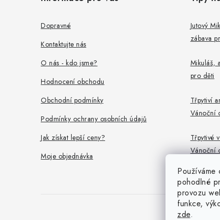
p
a
Dopravné
Jutový Mik
zábava pr
t
Kontaktujte nás
í
O nás - kdo jsme?
Mikuláš, a
pro děti
Hodnocení obchodu
Obchodní podmínky
Třpytiví a
Vánoční 
Podmínky ochrany osobních údajů
Jak získat lepší ceny?
Třpytivé v
Vánoční 
Moje objednávka
Používáme 
pohodlné pr
provozu web
funkce, výk
zde
.