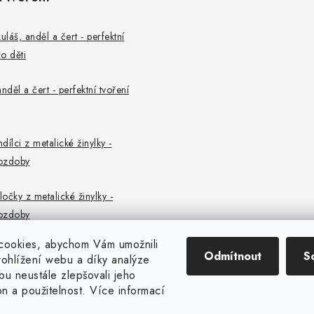
uláš, anděl a čert - perfektní
o děti
nděl a čert - perfektní tvoření
ndílci z metalické žinylky -
ozdoby
ločky z metalické žinylky -
ozdoby
cookies, abychom Vám umožnili
Odmítnout
S
ohlížení webu a díky analýze
u neustále zlepšovali jeho
on a použitelnost. Více informací
Copyright 2026
CENTROFLOR, s.r.o.
. Všechna práva vyhrazena.