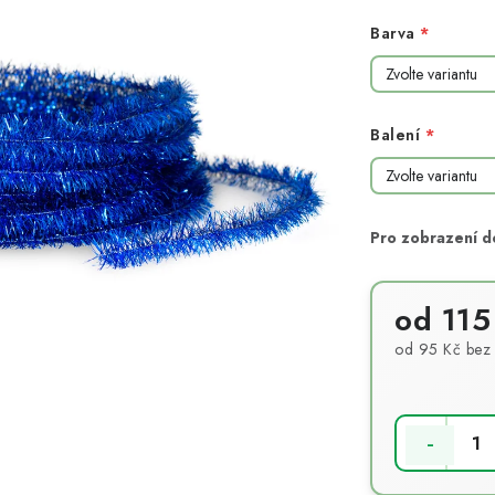
Barva
Balení
od
115
od
95 Kč
bez
Měrná cena: