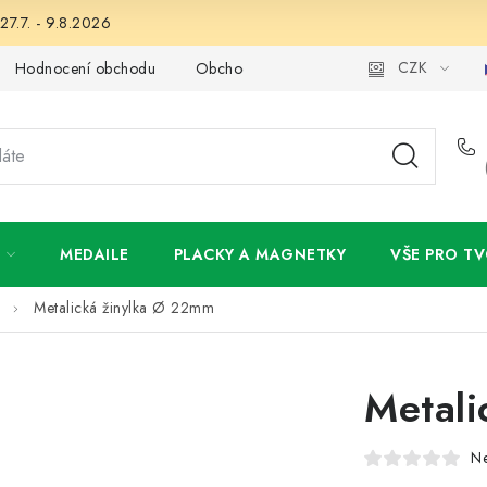
27.7. - 9.8.2026
CZK
Hodnocení obchodu
Obchodní podmínky
Podmínky ochran
MEDAILE
PLACKY A MAGNETKY
VŠE PRO TV
Metalická žinylka Ø 22mm
Metali
N