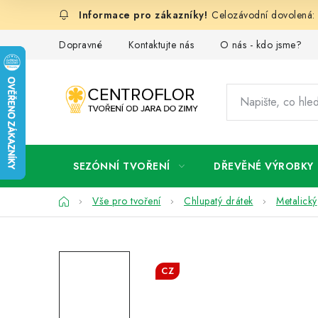
Přejít
Celozávodní dovolená: 
na
obsah
Dopravné
Kontaktujte nás
O nás - kdo jsme?
SEZÓNNÍ TVOŘENÍ
DŘEVĚNÉ VÝROBKY
Domů
Vše pro tvoření
Chlupatý drátek
Metalický
CZ