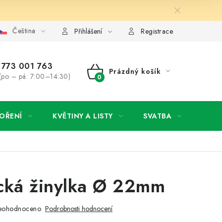
Čeština
y osobních údajů
Jak získat lepší ceny?
Moje objednávka
Přihlášení
Registrace
773 001 763
Prázdný košík
(po – pá: 7:00–14:30)
NÁKUPNÍ
KOŠÍK
OŘENÍ
KVĚTINY A LISTY
SVATBA
NOVI
cká žinylka Ø 22mm
eohodnoceno
Podrobnosti hodnocení