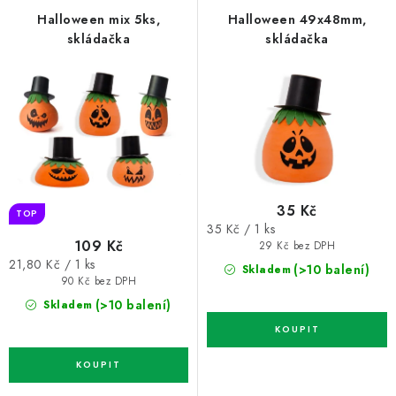
p
í
Halloween mix 5ks,
Halloween 49x48mm,
skládačka
skládačka
r
p
o
r
d
o
u
d
k
u
t
k
ů
t
35 Kč
ů
TOP
Měrná
35 Kč / 1 ks
109 Kč
cena:
29 Kč bez DPH
Měrná
21,80 Kč / 1 ks
(>10 balení)
Skladem
cena:
90 Kč bez DPH
(>10 balení)
Skladem