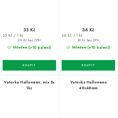
35 Kč
36 Kč
Měrná
Měrná
35 Kč / 1 ks
36 Kč / 1 ks
cena:
cena:
29 Kč bez DPH
30 Kč bez DPH
(>10 balení)
(>10 balení)
Skladem
Skladem
Vatovka Halloween, mix 5x
Vatovka Halloween
1ks
49x48mm