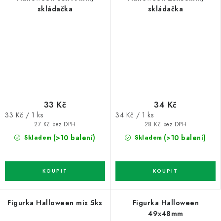
skládačka
skládačka
33 Kč
34 Kč
Měrná
Měrná
33 Kč / 1 ks
34 Kč / 1 ks
cena:
cena:
27 Kč bez DPH
28 Kč bez DPH
(>10 balení)
(>10 balení)
Skladem
Skladem
Figurka Halloween mix 5ks
Figurka Halloween
49x48mm