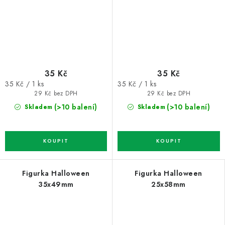
35 Kč
35 Kč
Měrná
Měrná
35 Kč / 1 ks
35 Kč / 1 ks
cena:
cena:
29 Kč bez DPH
29 Kč bez DPH
(>10 balení)
(>10 balení)
Skladem
Skladem
Figurka Halloween
Figurka Halloween
35x49mm
25x58mm