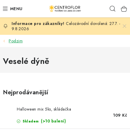
Přejít
Hleda
na
obsah
Celozávodní dovolená: 27.7. -
SEZÓNNÍ TVOŘENÍ
9.8.2026
DŘEVĚNÉ VÝROBKY
Podzim
MEDAILE
Veselé dýně
PLACKY A MAGNETKY
VŠE PRO TVOŘENÍ
Nejprodávanější
KVĚTINY A LISTY
Halloween mix 5ks, skládačka
SVATBA
109 Kč
(>10 balení)
Skladem