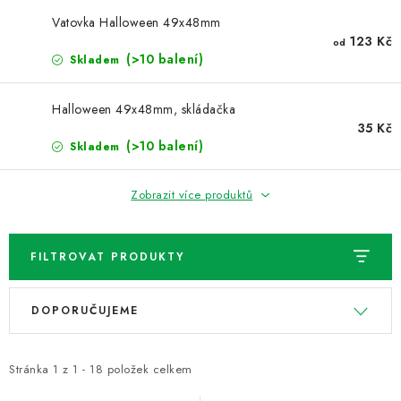
NOVINKY
Vatovka Halloween 49x48mm
123 Kč
od
TIPY NA TVOŘENÍ
(>10 balení)
Skladem
Dopravné
Kontaktujte nás
O nás - kdo jsme?
Halloween 49x48mm, skládačka
Hodnocení obchodu
Obchodní podmínky
35 Kč
(>10 balení)
Skladem
Podmínky ochrany osobních údajů
Jak získat lepší ceny?
Moje objednávka
Zobrazit více produktů
FILTROVAT PRODUKTY
V
Ř
DOPORUČUJEME
ý
a
p
z
i
e
Stránka
1
z
1
-
18
položek celkem
s
n