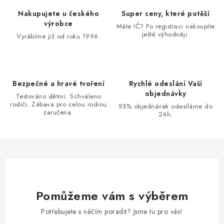
d
Nakupujete u českého
Super ceny, které potěší
a
výrobce
Máte IČ? Po registraci nakoupíte
ještě výhodněji.
c
Vyrábíme již od roku 1996.
í
p
r
Bezpečné a hravé tvoření
Rychlé odeslání Vaší
v
objednávky
Testováno dětmi. Schváleno
k
rodiči. Zábava pro celou rodinu
95% objednávek odesíláme do
zaručena.
y
24h.
v
ý
p
i
s
u
Pomůžeme vám s výběrem
Potřebujete s něčím poradit? Jsme tu pro vás!