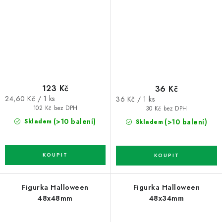
123 Kč
36 Kč
Měrná
Měrná
24,60 Kč / 1 ks
36 Kč / 1 ks
cena:
cena:
102 Kč bez DPH
30 Kč bez DPH
(>10 balení)
(>10 balení)
Skladem
Skladem
Figurka Halloween
Figurka Halloween
48x48mm
48x34mm