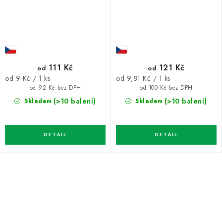
111 Kč
121 Kč
od
od
Měrná
Měrná
od 9 Kč / 1 ks
od 9,81 Kč / 1 ks
cena:
cena:
od 92 Kč bez DPH
od 100 Kč bez DPH
(>10 balení)
(>10 balení)
Skladem
Skladem
O
v
l
á