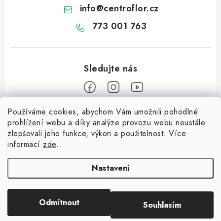
info
@
centroflor.cz
773 001 763
Používáme cookies, abychom Vám umožnili pohodlné
Z
prohlížení webu a díky analýze provozu webu neustále
á
zlepšovali jeho funkce, výkon a použitelnost. Více
Informace pro vás
p
informací
zde
.
a
Dopravné
Tipy na tvoření
t
Nastavení
Kontaktujte nás
í
Jutový Mikuláš, anděl a čert - perfektní zábava pro děti
O nás - kdo jsme?
Odmítnout
Souhlasím
Copyright 2026
CENTROFLOR, s.r.o.
. Všechna práva vyhrazena.
Mikuláš, anděl a čert - perfektní tvoření pro děti
Hodnocení obchodu
Vytvořil Shoptet