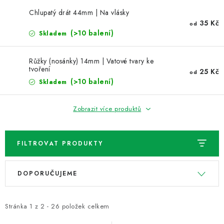
NOVINKY
Chlupatý drát 44mm | Na vlásky
35 Kč
od
TIPY NA TVOŘENÍ
(>10 balení)
Skladem
Dopravné
Kontaktujte nás
O nás - kdo jsme?
Růžky (nosánky) 14mm | Vatové tvary ke
tvoření
Hodnocení obchodu
Obchodní podmínky
25 Kč
od
(>10 balení)
Skladem
Podmínky ochrany osobních údajů
Jak získat lepší ceny?
Moje objednávka
Zobrazit více produktů
FILTROVAT PRODUKTY
V
Ř
DOPORUČUJEME
ý
a
p
z
i
e
Stránka
1
z
2
-
26
položek celkem
s
n