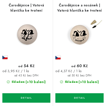
p
í
Čarodějnice | Vatová
Čarodějnice a nosánek |
hlavička ke tvoření
Vatová hlavička ke tvoření
r
p
o
r
d
o
u
d
k
u
t
k
ů
t
ů
54 Kč
60 Kč
od
od
Měrná
Měrná
od 3,95 Kč / 1 ks
od 4,37 Kč / 1 ks
cena:
cena:
od 45 Kč bez DPH
od 50 Kč bez DPH
(>10 balení)
(>10 balení)
Skladem
Skladem