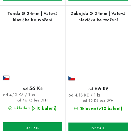
Tonda Ø 24mm | Vatová
Zubejda Ø 24mm | Vatová
hlavička ke tvoření
hlavička ke tvoření
56 Kč
56 Kč
od
od
Měrná
Měrná
od 4,13 Kč / 1 ks
od 4,13 Kč / 1 ks
cena:
cena:
od 46 Kč bez DPH
od 46 Kč bez DPH
(>10 balení)
(>10 balení)
Skladem
Skladem