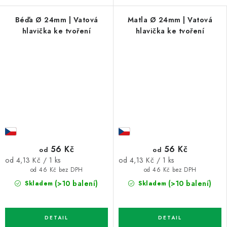
Béďa Ø 24mm | Vatová
Matla Ø 24mm | Vatová
hlavička ke tvoření
hlavička ke tvoření
56 Kč
56 Kč
od
od
Měrná
Měrná
od 4,13 Kč / 1 ks
od 4,13 Kč / 1 ks
cena:
cena:
od 46 Kč bez DPH
od 46 Kč bez DPH
(>10 balení)
(>10 balení)
Skladem
Skladem