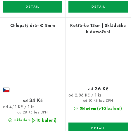
Chlupatý drát Ø 8mm
Košťátko 13cm | Skládačka
k dotvoření
36 Kč
od
Měrná
od 2,86 Kč / 1 ks
34 Kč
od
cena:
od 30 Kč bez DPH
Měrná
od 4,11 Kč / 1 ks
(>10 balení)
Skladem
cena:
od 28 Kč bez DPH
(>10 balení)
Skladem