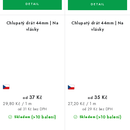
Chlupatý drát 44mm | Na
Chlupatý drát 44mm | Na
vlásky
vlásky
37 Kč
35 Kč
od
od
Měrná
Měrná
29,80 Kč / 1 m
27,20 Kč / 1 m
cena:
cena:
od 31 Kč bez DPH
od 29 Kč bez DPH
(>10 balení)
(>10 balení)
Skladem
Skladem