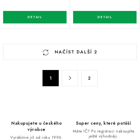
O
NAČÍST DALŠÍ 2
v
l
á
S
d
1
2
t
a
r
c
á
n
í
k
p
o
r
Nakupujete u českého
Super ceny, které potěší
v
v
výrobce
Máte IČ? Po registraci nakoupíte
á
k
ještě výhodněji.
Vyrábíme již od roku 1996.