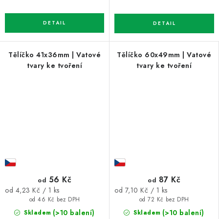
Tělíčko 41x36mm | Vatové
Tělíčko 60x49mm | Vatové
tvary ke tvoření
tvary ke tvoření
56 Kč
87 Kč
od
od
Měrná
Měrná
od 4,23 Kč / 1 ks
od 7,10 Kč / 1 ks
cena:
cena:
od 46 Kč bez DPH
od 72 Kč bez DPH
(>10 balení)
(>10 balení)
Skladem
Skladem