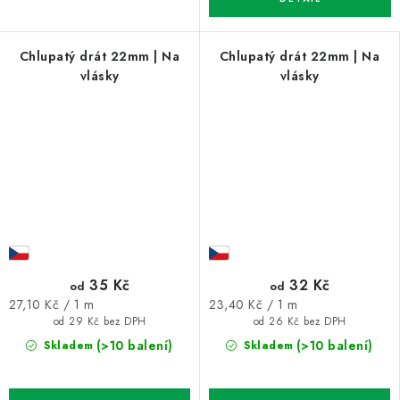
Chlupatý drát 22mm | Na
Chlupatý drát 22mm | Na
vlásky
vlásky
35 Kč
32 Kč
od
od
Měrná
Měrná
27,10 Kč / 1 m
23,40 Kč / 1 m
cena:
cena:
od 29 Kč bez DPH
od 26 Kč bez DPH
(>10 balení)
(>10 balení)
Skladem
Skladem