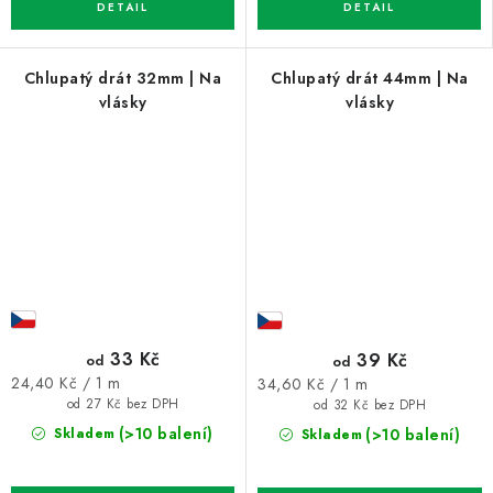
Chlupatý drát 32mm | Na
Chlupatý drát 44mm | Na
vlásky
vlásky
33 Kč
39 Kč
od
od
Měrná
Měrná
24,40 Kč / 1 m
34,60 Kč / 1 m
cena:
cena:
od 27 Kč bez DPH
od 32 Kč bez DPH
(>10 balení)
(>10 balení)
Skladem
Skladem