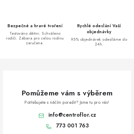
n
y
í
v
ý
Bezpečné a hravé tvoření
Rychlé odeslání Vaší
p
objednávky
Testováno dětmi. Schváleno
i
rodiči. Zábava pro celou rodinu
95% objednávek odesíláme do
s
zaručena.
24h.
u
Pomůžeme vám s výběrem
Potřebujete s něčím poradit? Jsme tu pro vás!
info
@
centroflor.cz
773 001 763