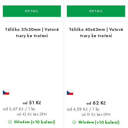
Tělíčko 37x30mm | Vatové
Tělíčko 40x43mm | Vatové
tvary ke tvoření
tvary ke tvoření
51 Kč
62 Kč
od
od
Měrná
Měrná
od 3,67 Kč / 1 ks
od 4,59 Kč / 1 ks
cena:
cena:
od 42 Kč bez DPH
od 51 Kč bez DPH
(>10 balení)
(>10 balení)
Skladem
Skladem