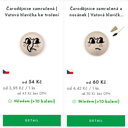
Čarodějnice zamračená |
Čarodějnice zamračená a
Vatová hlavička ke tvoření
nosánek | Vatová hlavička
ke tvoření
54 Kč
60 Kč
od
od
Měrná
Měrná
od 3,95 Kč / 1 ks
od 4,42 Kč / 1 ks
cena:
cena:
od 45 Kč bez DPH
od 50 Kč bez DPH
(>10 balení)
(>10 balení)
Skladem
Skladem