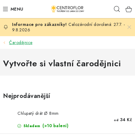
Přejít
Hleda
na
obsah
Celozávodní dovolená: 27.7. -
SEZÓNNÍ TVOŘENÍ
9.8.2026
DŘEVĚNÉ VÝROBKY
Čarodějnice
MEDAILE
Vytvořte si vlastní čarodějnici
PLACKY A MAGNETKY
VŠE PRO TVOŘENÍ
Nejprodávanější
KVĚTINY A LISTY
Chlupatý drát Ø 8mm
SVATBA
34 Kč
od
(>10 balení)
Skladem