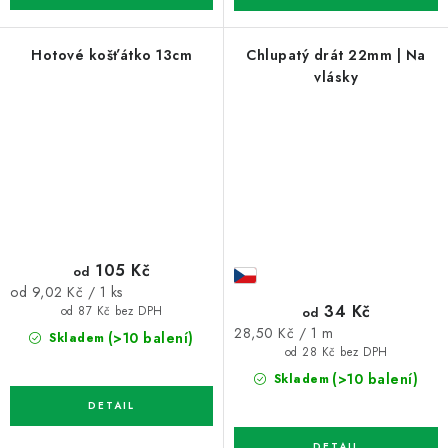
Hotové košťátko 13cm
Chlupatý drát 22mm | Na
vlásky
105 Kč
od
Měrná
od 9,02 Kč / 1 ks
34 Kč
cena:
od
od 87 Kč bez DPH
Měrná
28,50 Kč / 1 m
(>10 balení)
Skladem
cena:
od 28 Kč bez DPH
(>10 balení)
Skladem