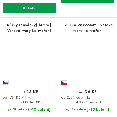
Růžky (nosánky) 14mm |
Tělíčko 26x26mm | Vatové
Vatové tvary ke tvoření
tvary ke tvoření
25 Kč
36 Kč
od
od
Měrná
Měrná
od 1,31 Kč / 1 ks
od 2,54 Kč / 1 ks
cena:
cena:
od 21 Kč bez DPH
od 30 Kč bez DPH
(>10 balení)
(>10 balení)
Skladem
Skladem