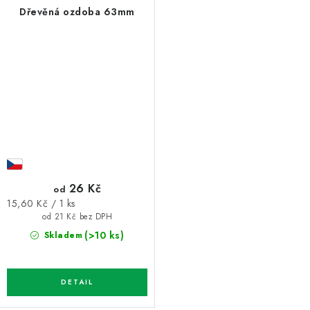
Dřevěná ozdoba 63mm
26 Kč
od
Měrná
15,60 Kč / 1 ks
cena:
od 21 Kč bez DPH
(>10 ks)
Skladem