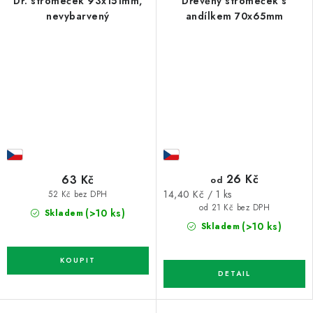
Dř. stromeček 93x151mm,
Dřevěný stromeček s
nevybarvený
andílkem 70x65mm
26 Kč
63 Kč
od
Měrná
14,40 Kč / 1 ks
52 Kč bez DPH
cena:
od 21 Kč bez DPH
(>10 ks)
Skladem
(>10 ks)
Skladem