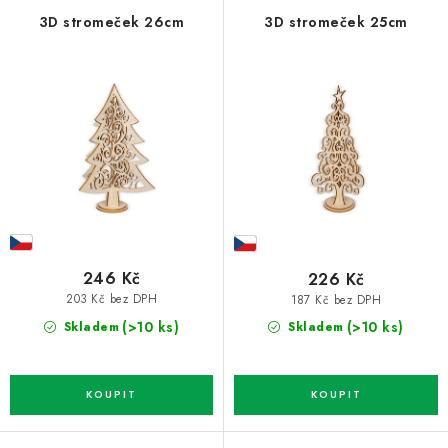
p
í
3D stromeček 26cm
3D stromeček 25cm
r
p
o
r
d
o
u
d
k
u
t
k
ů
t
ů
246 Kč
226 Kč
203 Kč bez DPH
187 Kč bez DPH
(>10 ks)
(>10 ks)
Skladem
Skladem