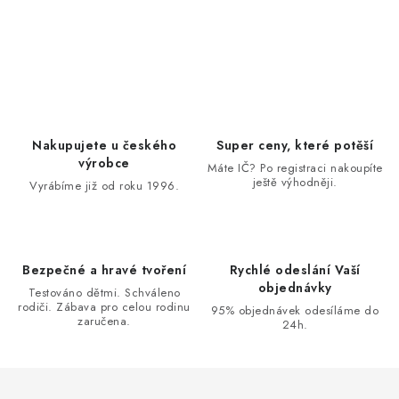
O
v
l
á
d
Nakupujete u českého
Super ceny, které potěší
a
výrobce
Máte IČ? Po registraci nakoupíte
ještě výhodněji.
c
Vyrábíme již od roku 1996.
í
p
r
Bezpečné a hravé tvoření
Rychlé odeslání Vaší
v
objednávky
Testováno dětmi. Schváleno
k
rodiči. Zábava pro celou rodinu
95% objednávek odesíláme do
zaručena.
y
24h.
v
ý
p