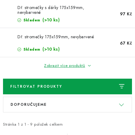
NOVINKY
Dř. stromečky s dárky 175x159mm,
nevybarvené
97 Kč
TIPY NA TVOŘENÍ
(>10 ks)
Skladem
Dopravné
Kontaktujte nás
O nás - kdo jsme?
Dř. stromečky 175x159mm, nevybarvené
Hodnocení obchodu
Obchodní podmínky
67 Kč
(>10 ks)
Skladem
Podmínky ochrany osobních údajů
Jak získat lepší ceny?
Moje objednávka
Zobrazit více produktů
FILTROVAT PRODUKTY
V
Ř
DOPORUČUJEME
ý
a
p
z
i
e
Stránka
1
z
1
-
9
položek celkem
s
n