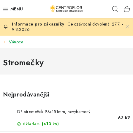
Přejít
Hleda
na
obsah
Celozávodní dovolená: 27.7. -
SEZÓNNÍ TVOŘENÍ
9.8.2026
DŘEVĚNÉ VÝROBKY
Vánoce
MEDAILE
Stromečky
PLACKY A MAGNETKY
VŠE PRO TVOŘENÍ
Nejprodávanější
KVĚTINY A LISTY
Dř. stromeček 93x151mm, nevybarvený
SVATBA
63 Kč
(>10 ks)
Skladem