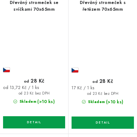
Dřevěný stromeček se
Dřevěný stromeček s
svíčkami 70x65mm
řetězem 70x65mm
28 Kč
28 Kč
od
od
Měrná
Měrná
od 13,72 Kč / 1 ks
17 Kč / 1 ks
cena:
cena:
od 23 Kč bez DPH
od 23 Kč bez DPH
(>10 ks)
(>10 ks)
Skladem
Skladem