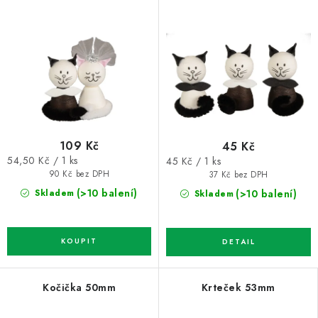
109 Kč
45 Kč
Měrná
Měrná
54,50 Kč / 1 ks
45 Kč / 1 ks
cena:
cena:
90 Kč bez DPH
37 Kč bez DPH
(>10 balení)
(>10 balení)
Skladem
Skladem
Kočička 50mm
Krteček 53mm