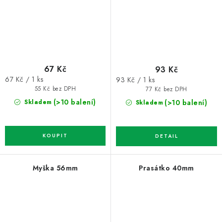
67 Kč
93 Kč
Měrná
Měrná
67 Kč / 1 ks
93 Kč / 1 ks
cena:
cena:
55 Kč bez DPH
77 Kč bez DPH
(>10 balení)
(>10 balení)
Skladem
Skladem
Myška 56mm
Prasátko 40mm