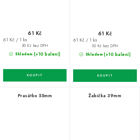
61 Kč
61 Kč
Měrná
Měrná
61 Kč / 1 ks
61 Kč / 1 ks
cena:
cena:
50 Kč bez DPH
50 Kč bez DPH
(>10 balení)
(>10 balení)
Skladem
Skladem
Prasátko 55mm
Žabička 39mm