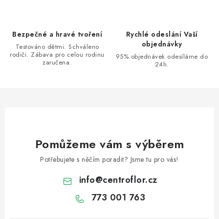
í
p
r
Bezpečné a hravé tvoření
Rychlé odeslání Vaší
v
objednávky
Testováno dětmi. Schváleno
k
rodiči. Zábava pro celou rodinu
95% objednávek odesíláme do
zaručena.
y
24h.
v
ý
p
i
s
u
Pomůžeme vám s výběrem
Potřebujete s něčím poradit? Jsme tu pro vás!
info
@
centroflor.cz
773 001 763