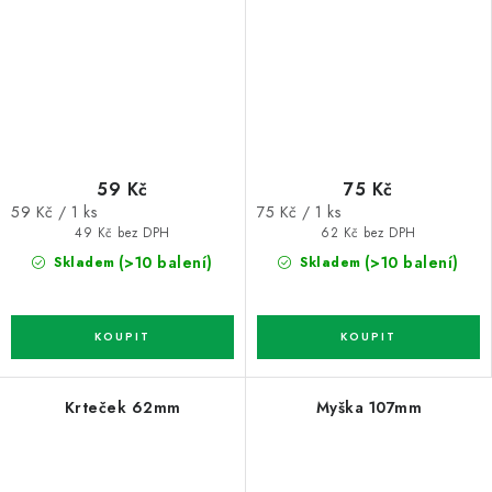
59 Kč
75 Kč
Měrná
Měrná
59 Kč / 1 ks
75 Kč / 1 ks
cena:
cena:
49 Kč bez DPH
62 Kč bez DPH
(>10 balení)
(>10 balení)
Skladem
Skladem
Krteček 62mm
Myška 107mm