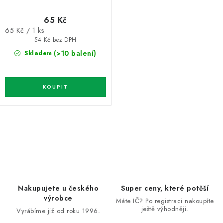
65 Kč
Měrná
65 Kč / 1 ks
cena:
54 Kč bez DPH
(>10 balení)
Skladem
O
v
l
á
d
Nakupujete u českého
Super ceny, které potěší
a
výrobce
Máte IČ? Po registraci nakoupíte
ještě výhodněji.
c
Vyrábíme již od roku 1996.