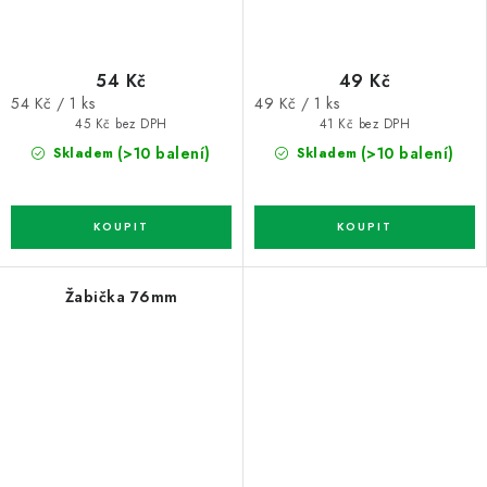
54 Kč
49 Kč
Měrná
Měrná
54 Kč / 1 ks
49 Kč / 1 ks
cena:
cena:
45 Kč bez DPH
41 Kč bez DPH
(>10 balení)
(>10 balení)
Skladem
Skladem
Žabička 76mm