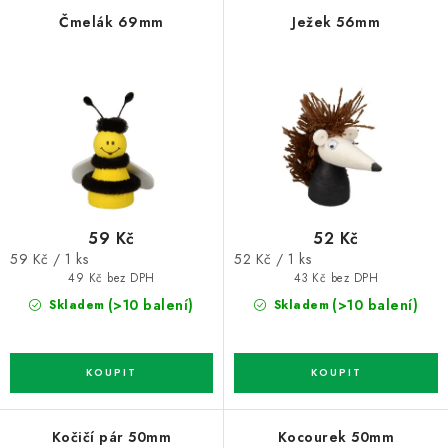
p
í
Čmelák 69mm
Ježek 56mm
r
p
o
r
d
o
u
d
k
u
t
k
ů
t
59 Kč
52 Kč
ů
Měrná
Měrná
59 Kč / 1 ks
52 Kč / 1 ks
cena:
cena:
49 Kč bez DPH
43 Kč bez DPH
(>10 balení)
(>10 balení)
Skladem
Skladem
Kočičí pár 50mm
Kocourek 50mm