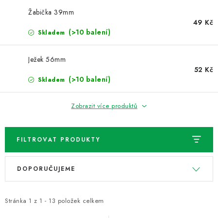
NOVINKY
Žabička 39mm
49 Kč
TIPY NA TVOŘENÍ
(>10 balení)
Skladem
Dopravné
Kontaktujte nás
O nás - kdo jsme?
Ježek 56mm
Hodnocení obchodu
Obchodní podmínky
52 Kč
(>10 balení)
Skladem
Podmínky ochrany osobních údajů
Jak získat lepší ceny?
Moje objednávka
Zobrazit více produktů
FILTROVAT PRODUKTY
V
Ř
DOPORUČUJEME
ý
a
p
z
i
e
Stránka
1
z
1
-
13
položek celkem
s
n