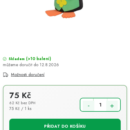
NOVINKY
TIPY NA TVOŘENÍ
Dopravné
Kontaktujte nás
O nás - kdo jsme?
Hodnocení obchodu
Obchodní podmínky
Podmínky ochrany osobních údajů
Jak získat lepší ceny?
(>10 balení)
Moje objednávka
Skladem
12.8.2026
Možnosti doručení
75 Kč
62 Kč bez DPH
Měrná cena:
75 Kč / 1 ks
PŘIDAT DO KOŠÍKU