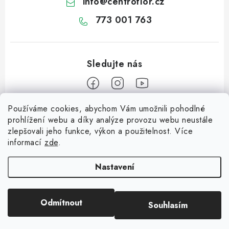
info
@
centroflor.cz
773 001 763
Používáme cookies, abychom Vám umožnili pohodlné
Z
prohlížení webu a díky analýze provozu webu neustále
á
zlepšovali jeho funkce, výkon a použitelnost. Více
Informace pro vás
p
informací
zde
.
a
Dopravné
Tipy na tvoření
t
Nastavení
Kontaktujte nás
í
Jutový Mikuláš, anděl a čert - perfektní zábava pro děti
O nás - kdo jsme?
Odmítnout
Souhlasím
Copyright 2026
CENTROFLOR, s.r.o.
. Všechna práva vyhrazena.
Mikuláš, anděl a čert - perfektní tvoření pro děti
Hodnocení obchodu
Vytvořil Shoptet