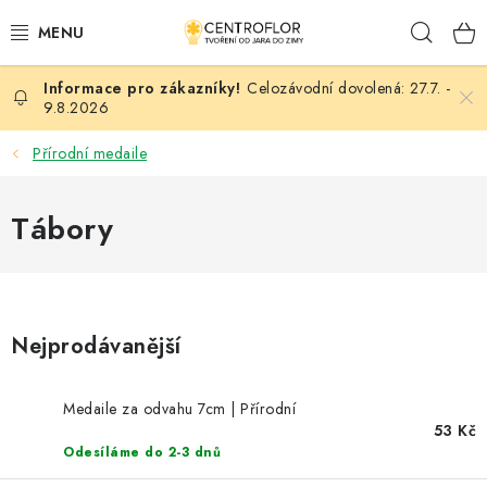
Přejít
Hleda
na
obsah
Celozávodní dovolená: 27.7. -
SEZÓNNÍ TVOŘENÍ
9.8.2026
DŘEVĚNÉ VÝROBKY
Přírodní medaile
MEDAILE
Tábory
PLACKY A MAGNETKY
VŠE PRO TVOŘENÍ
Nejprodávanější
KVĚTINY A LISTY
Medaile za odvahu 7cm | Přírodní
53 Kč
SVATBA
Odesíláme do 2-3 dnů