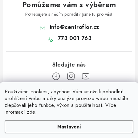
u
Pomůžeme vám s výběrem
Potřebujete s něčím poradit? Jsme tu pro vás!
info
@
centroflor.cz
773 001 763
Používáme cookies, abychom Vám umožnili pohodlné
Z
prohlížení webu a díky analýze provozu webu neustále
á
zlepšovali jeho funkce, výkon a použitelnost. Více
Informace pro vás
p
informací
zde
.
a
Dopravné
Tipy na tvoření
t
Nastavení
Kontaktujte nás
í
Jutový Mikuláš, anděl a čert - perfektní zábava pro děti