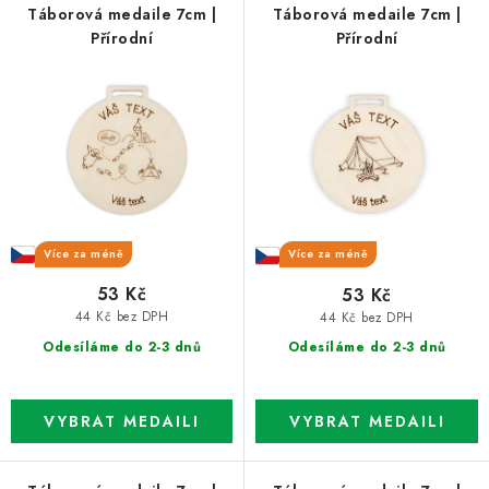
p
í
Táborová medaile 7cm |
Táborová medaile 7cm |
Přírodní
Přírodní
r
p
o
r
d
o
u
d
k
u
t
k
ů
t
ů
Více za méně
Více za méně
53 Kč
53 Kč
44 Kč bez DPH
44 Kč bez DPH
Odesíláme do 2-3 dnů
Odesíláme do 2-3 dnů