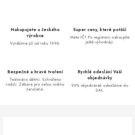
v
l
á
d
Nakupujete u českého
Super ceny, které potěší
a
výrobce
Máte IČ? Po registraci nakoupíte
ještě výhodněji.
c
Vyrábíme již od roku 1996.
í
p
r
Bezpečné a hravé tvoření
Rychlé odeslání Vaší
v
objednávky
Testováno dětmi. Schváleno
k
rodiči. Zábava pro celou rodinu
95% objednávek odesíláme do
zaručena.
y
24h.
v
ý
p
i
s