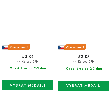
Více za méně
Více za méně
53 Kč
53 Kč
44 Kč bez DPH
44 Kč bez DPH
Odesíláme do 2-3 dnů
Odesíláme do 2-3 dnů
O