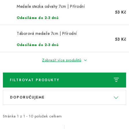
NOVINKY
Medaile stezka odvahy 7cm | Přírodní
53 Kč
TIPY NA TVOŘENÍ
Odesíláme do 2-3 dnů
Dopravné
Kontaktujte nás
O nás - kdo jsme?
Táborová medaile 7cm | Přírodní
53 Kč
Hodnocení obchodu
Obchodní podmínky
Odesíláme do 2-3 dnů
Podmínky ochrany osobních údajů
Jak získat lepší ceny?
Moje objednávka
Zobrazit více produktů
FILTROVAT PRODUKTY
V
Ř
DOPORUČUJEME
ý
a
p
z
i
e
Stránka
1
z
1
-
10
položek celkem
s
n