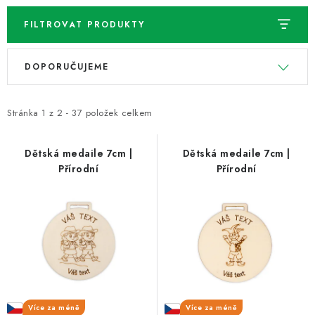
FILTROVAT PRODUKTY
V
Ř
DOPORUČUJEME
ý
a
p
z
i
e
Stránka
1
z
2
-
37
položek celkem
s
n
p
í
Dětská medaile 7cm |
Dětská medaile 7cm |
Přírodní
Přírodní
r
p
o
r
d
o
u
d
k
u
t
k
ů
t
ů
Více za méně
Více za méně