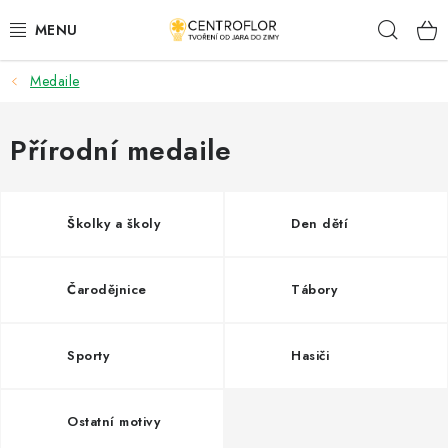
Přejít
Hleda
na
obsah
Medaile
SEZÓNNÍ TVOŘENÍ
DŘEVĚNÉ VÝROBKY
Přírodní medaile
MEDAILE
Školky a školy
Den dětí
PLACKY A MAGNETKY
Čarodějnice
Tábory
VŠE PRO TVOŘENÍ
KVĚTINY A LISTY
Sporty
Hasiči
SVATBA
Ostatní motivy