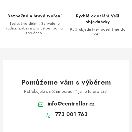
v
ý
Bezpečné a hravé tvoření
Rychlé odeslání Vaší
p
objednávky
Testováno dětmi. Schváleno
i
rodiči. Zábava pro celou rodinu
95% objednávek odesíláme do
s
zaručena.
24h.
u
Pomůžeme vám s výběrem
Potřebujete s něčím poradit? Jsme tu pro vás!
info
@
centroflor.cz
773 001 763