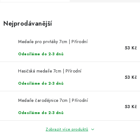
NOVINKY
TIPY NA TVOŘENÍ
Nejprodávanější
Dopravné
Kontaktujte nás
O nás - kdo jsme?
Medaile pro prvňáky 7cm | Přírodní
Hodnocení obchodu
Obchodní podmínky
53 Kč
Podmínky ochrany osobních údajů
Jak získat lepší ceny?
Odesíláme do 2-3 dnů
Moje objednávka
Hasičská medaile 7cm | Přírodní
53 Kč
Odesíláme do 2-3 dnů
Medaile čarodějnice 7cm | Přírodní
53 Kč
Odesíláme do 2-3 dnů
Zobrazit více produktů