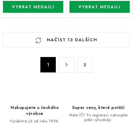
O
NAČÍST 13 DALŠÍCH
v
l
á
S
d
1
2
t
a
r
c
á
n
í
k
p
o
r
Nakupujete u českého
Super ceny, které potěší
v
v
výrobce
Máte IČ? Po registraci nakoupíte
á
k
ještě výhodněji.
Vyrábíme již od roku 1996.
n
y
í