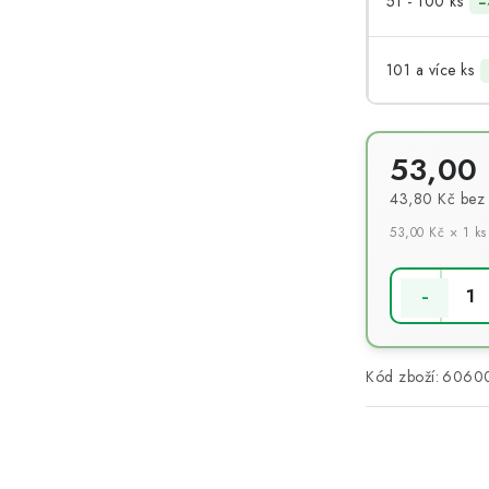
51 - 100 ks
−
101 a více ks
53,00
43,80 Kč
bez
53,00 Kč × 1 ks
Měrná cena:
Kód zboží:
6060