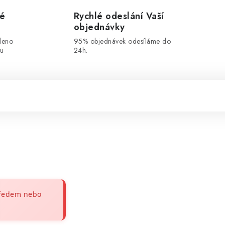
vé
Rychlé odeslání Vaší
objednávky
leno
95% objednávek odesíláme do
ou
24h.
předem nebo