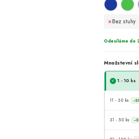
Bez stuhy
Odesíláme do 2
Množstevní sl
1 - 10 ks
11 - 30 ks
−2
31 - 50 ks
−3