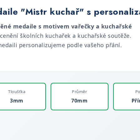
ile "Mistr kuchař" s personaliz
ěné medaile s motivem vařečky a kuchařské
cenění školních kuchařek a kuchařské soutěže.
edaili personalizujeme podle vašeho přání.
Tloušťka
Průměr
Po
3mm
70mm
Pří