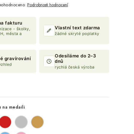
eohodnoceno
Podrobnosti hodnocení
na fakturu
Vlastní text zdarma
izace - školky,
DH, města a
žádné skryté poplatky
Odesíláme do 2–3
é gravírování
dnů
vzhled
rychlá česká výroba
u na medaili