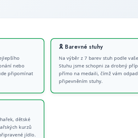
🎗️ Barevné stuhy
ejlepšího
Na výběr z 7 barev stuh podle vaš
onání nebo
Stuhu jsme schopni za drobný příp
ude připomínat
přímo na medaili, čímž vám odpadn
připevněním stuhy.
hařek, dětské
hařských kurzů
řipravené jídlo.