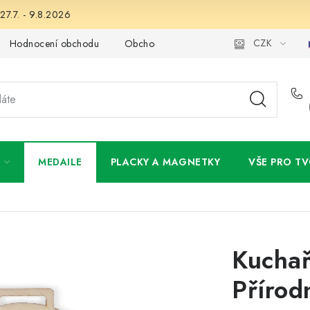
27.7. - 9.8.2026
CZK
Hodnocení obchodu
Obchodní podmínky
Podmínky ochran
MEDAILE
PLACKY A MAGNETKY
VŠE PRO TV
Kuchař
Přírod