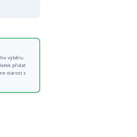
eho výběru.
latek přidat
e starost s