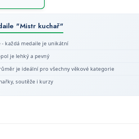
daile "Mistr kuchař"
e
- každá medaile je unikátní
opol je lehký a pevný
ůměr je ideální pro všechny věkové kategorie
hařky, soutěže i kurzy