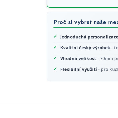
Proč si vybrat naše me
✓
Jednoduchá personalizac
✓
Kvalitní český výrobek
- t
✓
Vhodná velikost
- 70mm pr
✓
Flexibilní využití
- pro kuc