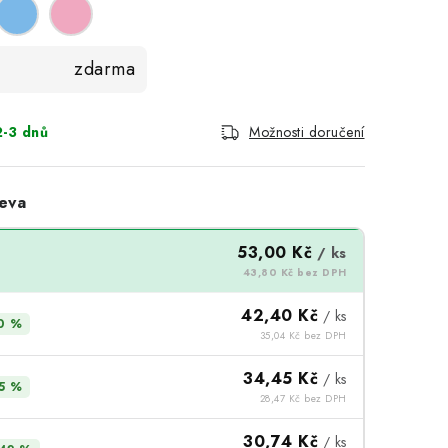
zdarma
-3 dnů
Možnosti doručení
eva
53,00 Kč
/ ks
43,80 Kč bez DPH
42,40 Kč
/ ks
0 %
35,04 Kč bez DPH
34,45 Kč
/ ks
5 %
28,47 Kč bez DPH
30,74 Kč
/ ks