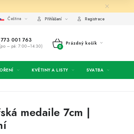
Čeština
y osobních údajů
Jak získat lepší ceny?
Moje objednávka
Přihlášení
Registrace
773 001 763
Prázdný košík
(po – pá: 7:00–14:30)
NÁKUPNÍ
KOŠÍK
OŘENÍ
KVĚTINY A LISTY
SVATBA
NOVI
ská medaile 7cm |
ní