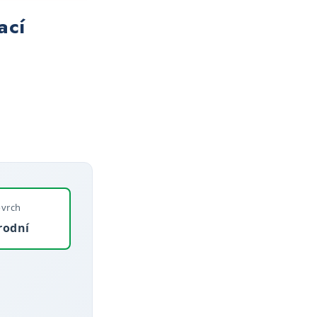
ací
vrch
rodní