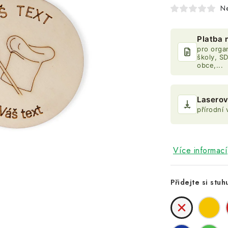
N
Platba 
pro organ
školy, S
obce,...
Laserov
přírodní 
Více informací
Přidejte si stuh