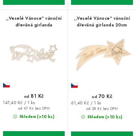
,,Veselé Vánoce" vánoční
,,Veselé Vánoce" vánoční
dřevěná girlanda
dřevěná girlanda 20cm
81 Kč
70 Kč
od
od
Měrná
Měrná
147,40 Kč / 1 ks
61,40 Kč / 1 ks
cena:
cena:
od 67 Kč bez DPH
od 58 Kč bez DPH
(>10 ks)
(>10 ks)
Skladem
Skladem