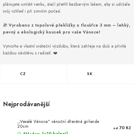
NOVINKY
plánujete umístit venku, stačí přetřít bezbarvým lakem, aby si udržela
svůj vzhled i při zimním počasí.
TIPY NA TVOŘENÍ
🎁
Vyrobeno z topolové překližky o tloušťce 3 mm – lehký,
pevný a ekologický kousek pro vaše Vánoce!
Dopravné
Kontaktujte nás
O nás - kdo jsme?
Hodnocení obchodu
Obchodní podmínky
Vytvořte si vlastní sváteční výzdobu, která zahřeje na duši a přivítá
Podmínky ochrany osobních údajů
Jak získat lepší ceny?
každou návštěvu s radostí. ❤️
Moje objednávka
CZ
SK
Nejprodávanější
,,Veselé Vánoce" vánoční dřevěná girlanda
20cm
70 Kč
od
(>10 balení)