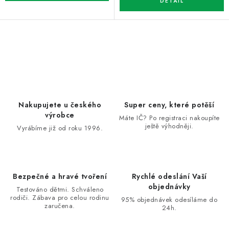
O
v
l
á
d
Nakupujete u českého
Super ceny, které potěší
a
výrobce
Máte IČ? Po registraci nakoupíte
ještě výhodněji.
c
Vyrábíme již od roku 1996.
í
p
r
Bezpečné a hravé tvoření
Rychlé odeslání Vaší
v
objednávky
Testováno dětmi. Schváleno
k
rodiči. Zábava pro celou rodinu
95% objednávek odesíláme do
zaručena.
y
24h.
v