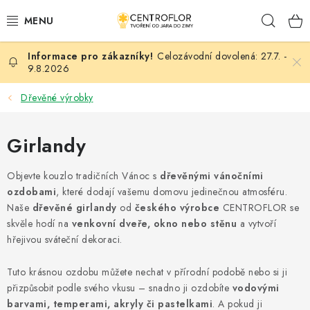
Přejít
Hleda
na
obsah
Celozávodní dovolená: 27.7. -
SEZÓNNÍ TVOŘENÍ
9.8.2026
DŘEVĚNÉ VÝROBKY
Dřevěné výrobky
MEDAILE
Girlandy
PLACKY A MAGNETKY
Objevte kouzlo tradičních Vánoc s
dřevěnými vánočními
ozdobami
, které dodají vašemu domovu jedinečnou atmosféru.
VŠE PRO TVOŘENÍ
Naše
dřevěné girlandy
od
českého výrobce
CENTROFLOR se
skvěle hodí na
venkovní dveře, okno nebo stěnu
a vytvoří
KVĚTINY A LISTY
hřejivou sváteční dekoraci.
Tuto krásnou ozdobu můžete nechat v přírodní podobě nebo si ji
SVATBA
přizpůsobit podle svého vkusu – snadno ji ozdobíte
vodovými
barvami, temperami, akryly či pastelkami
. A pokud ji