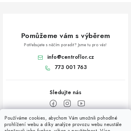
ý
p
i
s
u
Pomůžeme vám s výběrem
Potřebujete s něčím poradit? Jsme tu pro vás!
info
@
centroflor.cz
773 001 763
Používáme cookies, abychom Vám umožnili pohodlné
Z
prohlížení webu a díky analýze provozu webu neustále
á
zlepšovali jeho funkce, výkon a použitelnost. Více