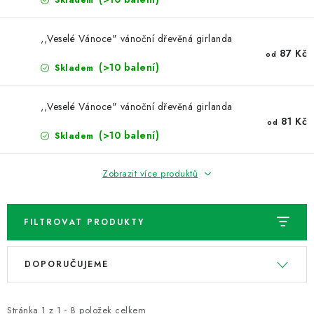
Skladem
,,Veselé Vánoce" vánoční dřevěná girlanda
87 Kč
od
(>10 balení)
Skladem
,,Veselé Vánoce" vánoční dřevěná girlanda
81 Kč
od
(>10 balení)
Skladem
Zobrazit více produktů
FILTROVAT PRODUKTY
V
Ř
DOPORUČUJEME
ý
a
p
z
i
e
Stránka
1
z
1
-
8
položek celkem