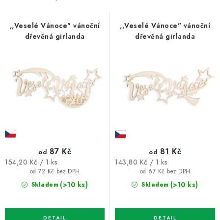
s
n
p
í
,,Veselé Vánoce" vánoční
,,Veselé Vánoce" vánoční
dřevěná girlanda
dřevěná girlanda
r
p
o
r
d
o
u
d
k
u
t
k
ů
t
ů
87 Kč
81 Kč
od
od
Měrná
Měrná
154,20 Kč / 1 ks
143,80 Kč / 1 ks
cena:
cena:
od 72 Kč bez DPH
od 67 Kč bez DPH
(>10 ks)
(>10 ks)
Skladem
Skladem