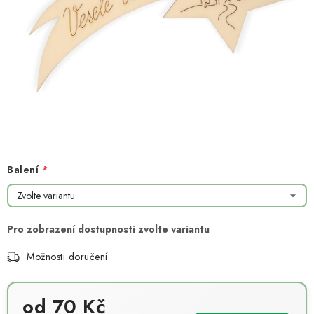
NOVINKY
TIPY NA TVOŘENÍ
Dopravné
Kontaktujte nás
O nás - kdo jsme?
Hodnocení obchodu
Obchodní podmínky
Podmínky ochrany osobních údajů
Jak získat lepší ceny?
Moje objednávka
Balení
Možnosti doručení
od
70 Kč