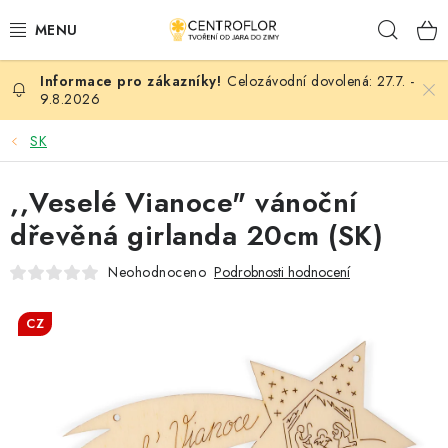
Přejít
Hleda
na
obsah
Celozávodní dovolená: 27.7. -
SEZÓNNÍ TVOŘENÍ
9.8.2026
DŘEVĚNÉ VÝROBKY
SK
MEDAILE
,,Veselé Vianoce" vánoční
dřevěná girlanda 20cm (SK)
PLACKY A MAGNETKY
Neohodnoceno
Podrobnosti hodnocení
VŠE PRO TVOŘENÍ
CZ
KVĚTINY A LISTY
SVATBA