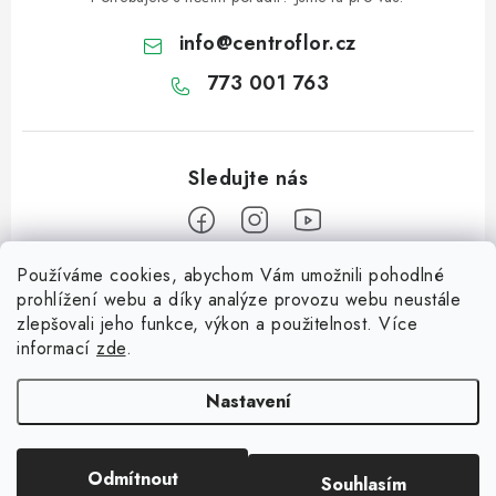
info
@
centroflor.cz
773 001 763
Používáme cookies, abychom Vám umožnili pohodlné
Z
prohlížení webu a díky analýze provozu webu neustále
á
zlepšovali jeho funkce, výkon a použitelnost. Více
Informace pro vás
p
informací
zde
.
a
Dopravné
Tipy na tvoření
t
Nastavení
Kontaktujte nás
í
Jutový Mikuláš, anděl a čert - perfektní zábava pro děti
O nás - kdo jsme?
Odmítnout
Souhlasím
Copyright 2026
CENTROFLOR, s.r.o.
. Všechna práva vyhrazena.
Mikuláš, anděl a čert - perfektní tvoření pro děti