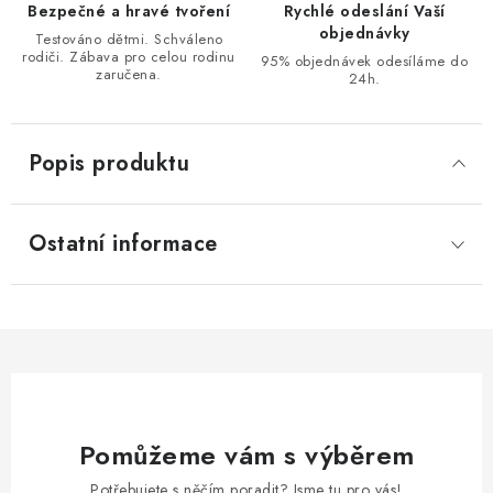
Bezpečné a hravé tvoření
Rychlé odeslání Vaší
objednávky
Testováno dětmi. Schváleno
rodiči. Zábava pro celou rodinu
95% objednávek odesíláme do
zaručena.
24h.
Popis produktu
Ostatní informace
Pomůžeme vám s výběrem
Potřebujete s něčím poradit? Jsme tu pro vás!