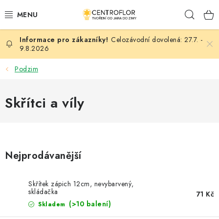
Přejít
Hleda
na
obsah
Celozávodní dovolená: 27.7. -
SEZÓNNÍ TVOŘENÍ
9.8.2026
DŘEVĚNÉ VÝROBKY
Podzim
MEDAILE
Skřítci a víly
PLACKY A MAGNETKY
VŠE PRO TVOŘENÍ
Nejprodávanější
KVĚTINY A LISTY
Skřítek zápich 12cm, nevybarvený,
skládačka
SVATBA
71 Kč
(>10 balení)
Skladem