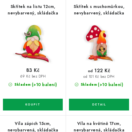
p
í
Skřítek na listu 12cm,
Skřítek s muchomůrkou,
nevybarvený, skládačka
nevybarvený, skládačka
r
p
o
r
d
o
u
d
k
u
t
k
ů
t
83 Kč
122 Kč
od
ů
69 Kč bez DPH
od 101 Kč bez DPH
(>10 balení)
(>10 balení)
Skladem
Skladem
Víla zápich 15cm,
Víla na květině 17cm,
nevybarvená, skládačka
nevybarvená, skládačka