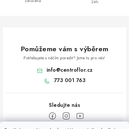
zaručena.
y
24h.
v
ý
p
i
s
u
Pomůžeme vám s výběrem
Potřebujete s něčím poradit? Jsme tu pro vás!
info
@
centroflor.cz
773 001 763