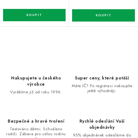
O
v
l
á
d
Nakupujete u českého
Super ceny, které potěší
a
výrobce
Máte IČ? Po registraci nakoupíte
ještě výhodněji.
c
Vyrábíme již od roku 1996.
í
p
r
Bezpečné a hravé tvoření
Rychlé odeslání Vaší
v
objednávky
Testováno dětmi. Schváleno
k
rodiči. Zábava pro celou rodinu
95% objednávek odesíláme do