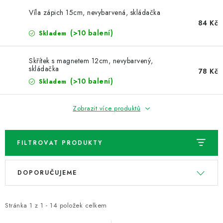
NOVINKY
Víla zápich 15cm, nevybarvená, skládačka
84 Kč
TIPY NA TVOŘENÍ
(>10 balení)
Skladem
Dopravné
Kontaktujte nás
O nás - kdo jsme?
Skřítek s magnetem 12cm, nevybarvený,
skládačka
Hodnocení obchodu
Obchodní podmínky
78 Kč
(>10 balení)
Skladem
Podmínky ochrany osobních údajů
Jak získat lepší ceny?
Moje objednávka
Zobrazit více produktů
FILTROVAT PRODUKTY
V
Ř
DOPORUČUJEME
ý
a
p
z
i
e
Stránka
1
z
1
-
14
položek celkem
s
n