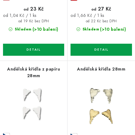
ů
23 Kč
27 Kč
od
od
Měrná
Měrná
od 1,04 Kč / 1 ks
od 1,66 Kč / 1 ks
cena:
cena:
od 19 Kč bez DPH
od 22 Kč bez DPH
(>10 balení)
(>10 balení)
Skladem
Skladem
Andělská křídla z papíru
Andělská křídla 28mm
28mm