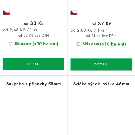
33 Kč
37 Kč
od
od
Měrná
Měrná
od 2,46 Kč / 1 ks
od 2,88 Kč / 1 ks
cena:
cena:
od 27 Kč bez DPH
od 31 Kč bez DPH
(>10 balení)
(>10 balení)
Skladem
Skladem
Sukýnka z pěnovky 58mm
Svíčka výsek, výška 46mm