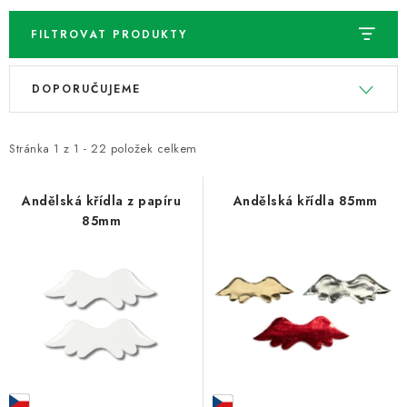
FILTROVAT PRODUKTY
V
Ř
DOPORUČUJEME
ý
a
p
z
i
e
Stránka
1
z
1
-
22
položek celkem
s
n
p
í
Andělská křídla z papíru
Andělská křídla 85mm
85mm
r
p
o
r
d
o
u
d
k
u
t
k
ů
t