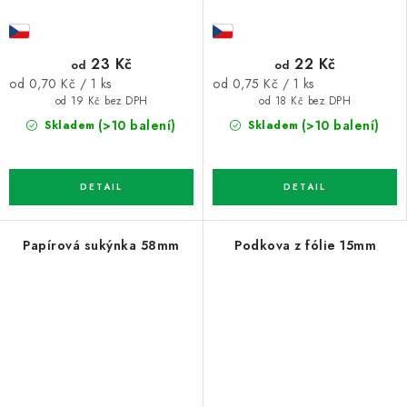
23 Kč
22 Kč
od
od
Měrná
Měrná
od 0,70 Kč / 1 ks
od 0,75 Kč / 1 ks
cena:
cena:
od 19 Kč bez DPH
od 18 Kč bez DPH
(>10 balení)
(>10 balení)
Skladem
Skladem
Papírová sukýnka 58mm
Podkova z fólie 15mm