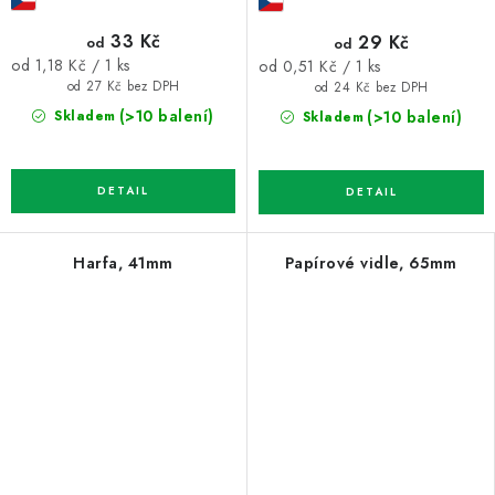
33 Kč
29 Kč
od
od
Měrná
Měrná
od 1,18 Kč / 1 ks
od 0,51 Kč / 1 ks
cena:
cena:
od 27 Kč bez DPH
od 24 Kč bez DPH
(>10 balení)
(>10 balení)
Skladem
Skladem
Harfa, 41mm
Papírové vidle, 65mm