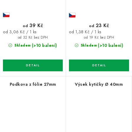
39 Kč
23 Kč
od
od
Měrná
Měrná
od 3,06 Kč / 1 ks
od 1,38 Kč / 1 ks
cena:
cena:
od 32 Kč bez DPH
od 19 Kč bez DPH
(>10 balení)
(>10 balení)
Skladem
Skladem
Podkova z fólie 27mm
Výsek kytičky Ø 40mm