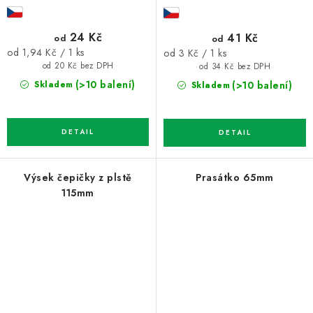
24 Kč
41 Kč
od
od
Měrná
Měrná
od 1,94 Kč / 1 ks
od 3 Kč / 1 ks
cena:
cena:
od 20 Kč bez DPH
od 34 Kč bez DPH
(>10 balení)
(>10 balení)
Skladem
Skladem
Výsek čepičky z plstě
Prasátko 65mm
115mm