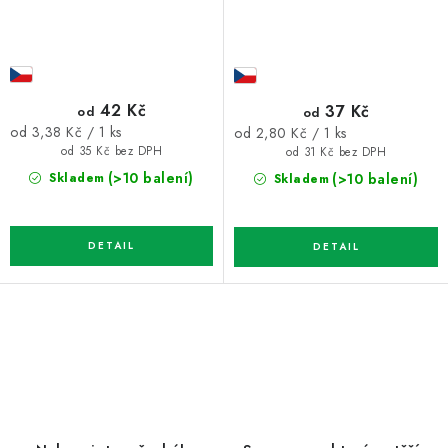
42 Kč
37 Kč
od
od
Měrná
Měrná
od 3,38 Kč / 1 ks
od 2,80 Kč / 1 ks
cena:
cena:
od 35 Kč bez DPH
od 31 Kč bez DPH
(>10 balení)
(>10 balení)
Skladem
Skladem
O
v
l
á
d