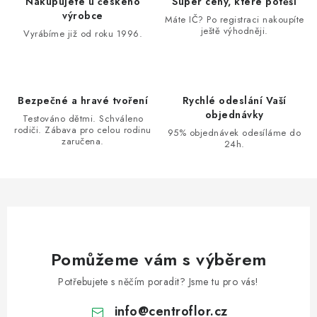
Nakupujete u českého
Super ceny, které potěší
a
výrobce
Máte IČ? Po registraci nakoupíte
ještě výhodněji.
c
Vyrábíme již od roku 1996.
í
p
r
Bezpečné a hravé tvoření
Rychlé odeslání Vaší
v
objednávky
Testováno dětmi. Schváleno
k
rodiči. Zábava pro celou rodinu
95% objednávek odesíláme do
zaručena.
y
24h.
v
ý
p
i
s
u
Pomůžeme vám s výběrem
Potřebujete s něčím poradit? Jsme tu pro vás!
info
@
centroflor.cz