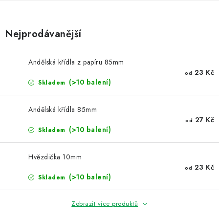
NOVINKY
TIPY NA TVOŘENÍ
Nejprodávanější
Dopravné
Kontaktujte nás
O nás - kdo jsme?
Andělská křídla z papíru 85mm
Hodnocení obchodu
Obchodní podmínky
23 Kč
od
(>10 balení)
Skladem
Podmínky ochrany osobních údajů
Jak získat lepší ceny?
Moje objednávka
Andělská křídla 85mm
27 Kč
od
(>10 balení)
Skladem
Hvězdička 10mm
23 Kč
od
(>10 balení)
Skladem
Zobrazit více produktů