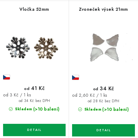
Vločka 52mm
Zvoneček výsek 21mm
41 Kč
34 Kč
od
od
Měrná
Měrná
od 3 Kč / 1 ks
od 2,60 Kč / 1 ks
cena:
cena:
od 34 Kč bez DPH
od 28 Kč bez DPH
(>10 balení)
(>10 balení)
Skladem
Skladem