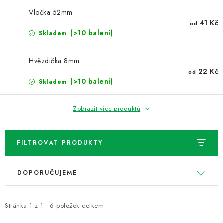
NOVINKY
Vločka 52mm
41 Kč
od
TIPY NA TVOŘENÍ
(>10 balení)
Skladem
Dopravné
Kontaktujte nás
O nás - kdo jsme?
Hvězdička 8mm
Hodnocení obchodu
Obchodní podmínky
22 Kč
od
(>10 balení)
Skladem
Podmínky ochrany osobních údajů
Jak získat lepší ceny?
Moje objednávka
Zobrazit více produktů
FILTROVAT PRODUKTY
V
Ř
DOPORUČUJEME
ý
a
p
z
i
e
Stránka
1
z
1
-
6
položek celkem
s
n