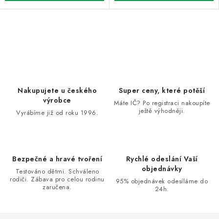
O
v
l
á
d
Nakupujete u českého
Super ceny, které potěší
a
výrobce
Máte IČ? Po registraci nakoupíte
ještě výhodněji.
c
Vyrábíme již od roku 1996.
í
p
r
Bezpečné a hravé tvoření
Rychlé odeslání Vaší
v
objednávky
Testováno dětmi. Schváleno
k
rodiči. Zábava pro celou rodinu
95% objednávek odesíláme do
zaručena.
y
24h.
v
ý