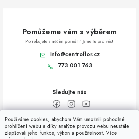
p
i
s
u
Pomůžeme vám s výběrem
Potřebujete s něčím poradit? Jsme tu pro vás!
info
@
centroflor.cz
773 001 763
Používáme cookies, abychom Vám umožnili pohodlné
Z
prohlížení webu a díky analýze provozu webu neustále
á
zlepšovali jeho funkce, výkon a použitelnost. Více
Informace pro vás
p