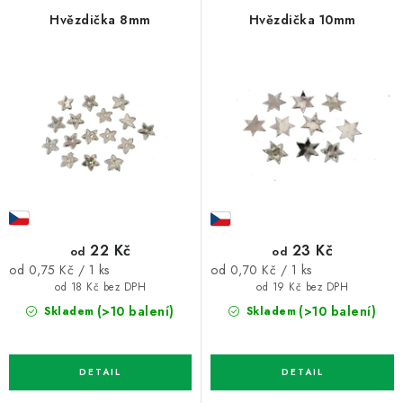
p
í
Hvězdička 8mm
Hvězdička 10mm
r
p
o
r
d
o
u
d
k
u
t
k
ů
t
ů
22 Kč
23 Kč
od
od
Měrná
Měrná
od 0,75 Kč / 1 ks
od 0,70 Kč / 1 ks
cena:
cena:
od 18 Kč bez DPH
od 19 Kč bez DPH
(>10 balení)
(>10 balení)
Skladem
Skladem