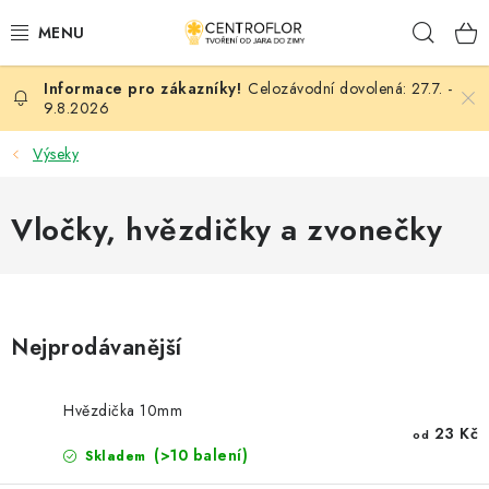
Přejít
Hleda
na
obsah
Celozávodní dovolená: 27.7. -
SEZÓNNÍ TVOŘENÍ
9.8.2026
DŘEVĚNÉ VÝROBKY
Výseky
MEDAILE
Vločky, hvězdičky a zvonečky
PLACKY A MAGNETKY
VŠE PRO TVOŘENÍ
Nejprodávanější
KVĚTINY A LISTY
Hvězdička 10mm
SVATBA
23 Kč
od
(>10 balení)
Skladem