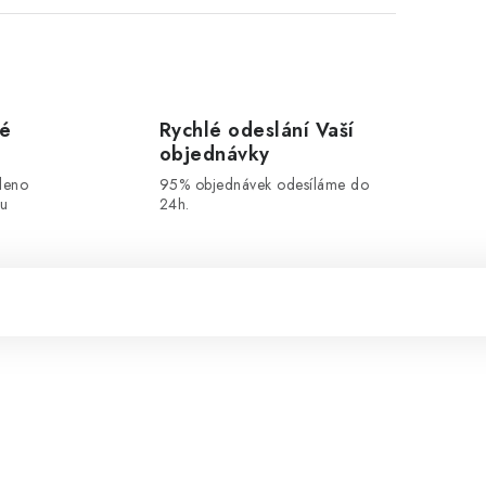
vé
Rychlé odeslání Vaší
objednávky
leno
95% objednávek odesíláme do
ou
24h.