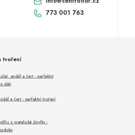
info
@
centroflor.cz
773 001 763
a tvoření
uláš, anděl a čert - perfektní
o děti
nděl a čert - perfektní tvoření
ndílci z metalické žinylky -
ozdoby