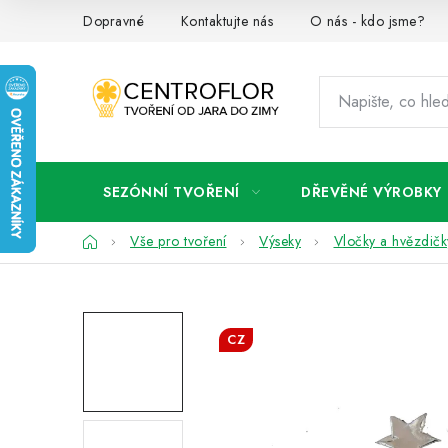
Přejít
Dopravné
Kontaktujte nás
O nás - kdo jsme?
na
obsah
SEZÓNNÍ TVOŘENÍ
DŘEVĚNÉ VÝROBKY
Domů
Vše pro tvoření
Výseky
Vločky a hvězdičk
CZ