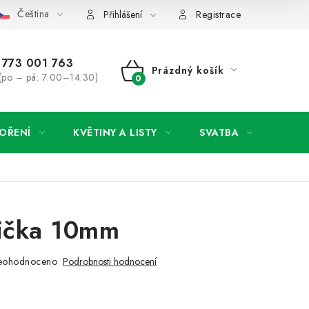
Čeština
y osobních údajů
Jak získat lepší ceny?
Moje objednávka
Přihlášení
Registrace
773 001 763
Prázdný košík
(po – pá: 7:00–14:30)
NÁKUPNÍ
KOŠÍK
OŘENÍ
KVĚTINY A LISTY
SVATBA
NOVI
ička 10mm
eohodnoceno
Podrobnosti hodnocení