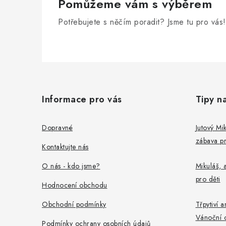
Pomůžeme vám s výběrem
Potřebujete s něčím poradit? Jsme tu pro vás!
Z
á
Informace pro vás
Tipy n
p
a
Dopravné
Jutový Mik
zábava pr
t
Kontaktujte nás
í
O nás - kdo jsme?
Mikuláš, a
pro děti
Hodnocení obchodu
Obchodní podmínky
Třpytiví a
Vánoční 
Podmínky ochrany osobních údajů