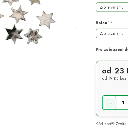
Balení
od
23 
od
19 Kč
bez
Měrná cena:
Kód zboží:
Zvolte 