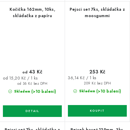
Kočička 162mm, 10ks,
Pejsci set 7ks, skládačka z
skládačka z papíru
moosgummi
43 Kč
253 Kč
od
Měrná
Měrná
36,14 Kč / 1 ks
od 15,20 Kč / 1 ks
cena:
cena:
209 Kč bez DPH
od 36 Kč bez DPH
(>10 balení)
(>10 balení)
Skladem
Skladem
Pejsci set 7ks, skládačka z
Pejsek baset 125mm, 3ks,