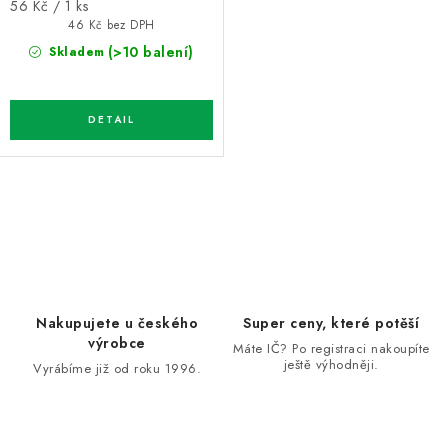
Měrná
56 Kč / 1 ks
cena:
46 Kč bez DPH
(>10 balení)
Skladem
O
v
l
á
d
Nakupujete u českého
Super ceny, které potěší
a
výrobce
Máte IČ? Po registraci nakoupíte
ještě výhodněji.
c
Vyrábíme již od roku 1996.
í
p