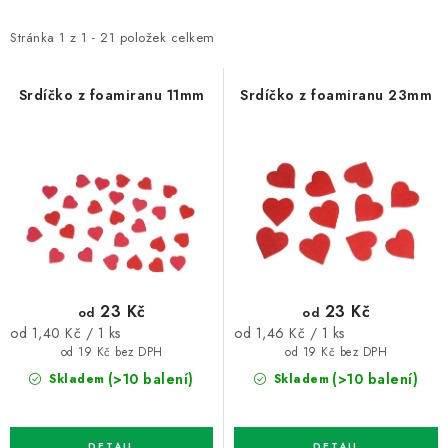
p
z
i
e
Stránka
1
z
1
-
21
položek celkem
s
n
p
í
Srdíčko z foamiranu 11mm
Srdíčko z foamiranu 23mm
r
p
o
r
d
o
u
d
k
u
t
k
ů
t
23 Kč
23 Kč
od
od
ů
Měrná
Měrná
od 1,40 Kč / 1 ks
od 1,46 Kč / 1 ks
cena:
cena:
od 19 Kč bez DPH
od 19 Kč bez DPH
(>10 balení)
(>10 balení)
Skladem
Skladem