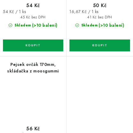
54 Kč
50 Kč
Měrná
Měrná
54 Kč / 1 ks
16,67 Kč / 1 ks
cena:
cena:
45 Kč bez DPH
41 Kč bez DPH
(>10 balení)
(>10 balení)
Skladem
Skladem
Pejsek ovčák 170mm,
skládačka z moosgummi
56 Kč