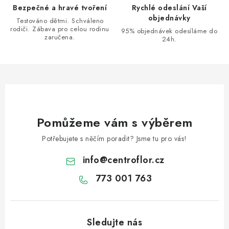
r
Bezpečné a hravé tvoření
Rychlé odeslání Vaší
v
objednávky
Testováno dětmi. Schváleno
k
rodiči. Zábava pro celou rodinu
95% objednávek odesíláme do
zaručena.
y
24h.
v
ý
p
i
s
u
Pomůžeme vám s výběrem
Potřebujete s něčím poradit? Jsme tu pro vás!
info
@
centroflor.cz
773 001 763