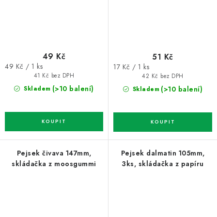
49 Kč
51 Kč
Měrná
Měrná
49 Kč / 1 ks
17 Kč / 1 ks
cena:
cena:
41 Kč bez DPH
42 Kč bez DPH
(>10 balení)
(>10 balení)
Skladem
Skladem
Pejsek čivava 147mm,
Pejsek dalmatin 105mm,
skládačka z moosgummi
3ks, skládačka z papíru