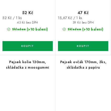
52 Kč
47 Kč
Měrná
Měrná
52 Kč / 1 ks
15,67 Kč / 1 ks
cena:
cena:
43 Kč bez DPH
39 Kč bez DPH
(>10 balení)
(>10 balení)
Skladem
Skladem
Pejsek kolie 130mm,
Pejsek ovčák 170mm, 3ks,
skládačka z moosgummi
skládačka z papíru