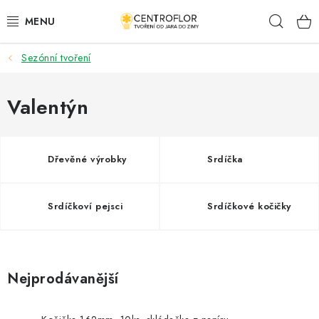
Přejít
Hleda
na
obsah
Sezónní tvoření
SEZÓNNÍ TVOŘENÍ
DŘEVĚNÉ VÝROBKY
Valentýn
MEDAILE
Dřevěné výrobky
Srdíčka
PLACKY A MAGNETKY
Srdíčkoví pejsci
Srdíčkové kočičky
VŠE PRO TVOŘENÍ
KVĚTINY A LISTY
Nejprodávanější
SVATBA