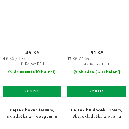
49 Kč
51 Kč
Měrná
Měrná
49 Kč / 1 ks
17 Kč / 1 ks
cena:
cena:
41 Kč bez DPH
42 Kč bez DPH
(>10 balení)
(>10 balení)
Skladem
Skladem
Pejsek boxer 140mm,
Pejsek buldoček 105mm,
skládačka z moosgummi
3ks, skládačka z papíru