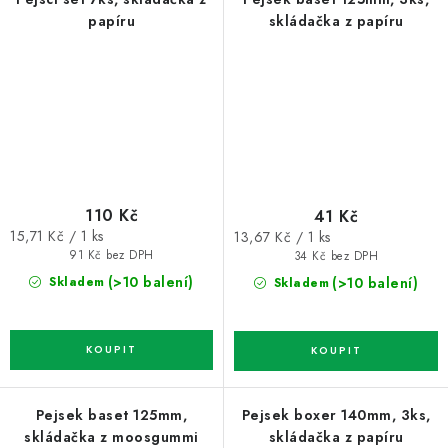
papíru
skládačka z papíru
110 Kč
41 Kč
Měrná
Měrná
15,71 Kč / 1 ks
13,67 Kč / 1 ks
cena:
cena:
91 Kč bez DPH
34 Kč bez DPH
(>10 balení)
(>10 balení)
Skladem
Skladem
Pejsek baset 125mm,
Pejsek boxer 140mm, 3ks,
skládačka z moosgummi
skládačka z papíru