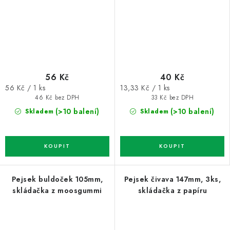
56 Kč
40 Kč
Měrná
Měrná
56 Kč / 1 ks
13,33 Kč / 1 ks
cena:
cena:
46 Kč bez DPH
33 Kč bez DPH
(>10 balení)
(>10 balení)
Skladem
Skladem
Pejsek buldoček 105mm,
Pejsek čivava 147mm, 3ks,
skládačka z moosgummi
skládačka z papíru