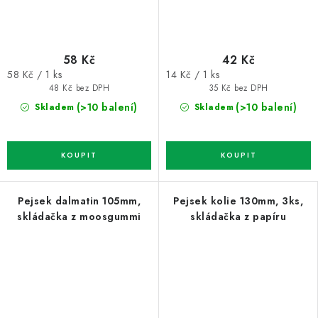
58 Kč
42 Kč
Měrná
Měrná
58 Kč / 1 ks
14 Kč / 1 ks
cena:
cena:
48 Kč bez DPH
35 Kč bez DPH
(>10 balení)
(>10 balení)
Skladem
Skladem
Pejsek dalmatin 105mm,
Pejsek kolie 130mm, 3ks,
skládačka z moosgummi
skládačka z papíru