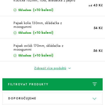
NOVINKY
Kočička 162mm, 10ks, skládačka z papíru
43 Kč
od
(>10 balení)
Skladem
TIPY NA TVOŘENÍ
Pejsek kolie 130mm, skládačka z
Dopravné
Kontaktujte nás
O nás - kdo jsme?
moosgummi
54 Kč
(>10 balení)
Hodnocení obchodu
Skladem
Obchodní podmínky
Podmínky ochrany osobních údajů
Jak získat lepší ceny?
Pejsek ovčák 170mm, skládačka z
Moje objednávka
moosgummi
56 Kč
(>10 balení)
Skladem
Zobrazit více produktů
FILTROVAT PRODUKTY
V
Ř
DOPORUČUJEME
ý
a