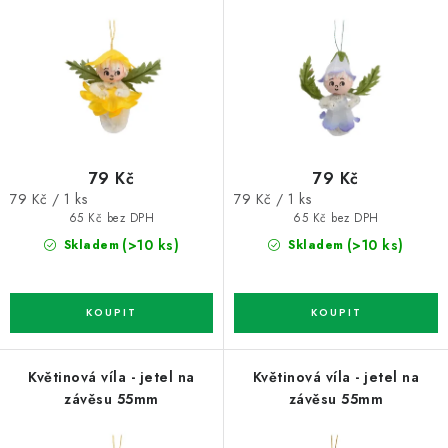
o
r
d
o
u
d
k
u
t
k
ů
t
79 Kč
79 Kč
ů
Měrná
Měrná
79 Kč / 1 ks
79 Kč / 1 ks
cena:
cena:
65 Kč bez DPH
65 Kč bez DPH
(>10 ks)
(>10 ks)
Skladem
Skladem
Květinová víla - jetel na
Květinová víla - jetel na
závěsu 55mm
závěsu 55mm