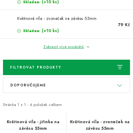
NOVINKY
(>10 ks)
Skladem
TIPY NA TVOŘENÍ
Květinová víla - zvoneček na závěsu 55mm
79 Kč
(>10 ks)
Skladem
Dopravné
Kontaktujte nás
O nás - kdo jsme?
Hodnocení obchodu
Obchodní podmínky
Zobrazit více produktů
Podmínky ochrany osobních údajů
Jak získat lepší ceny?
Moje objednávka
FILTROVAT PRODUKTY
V
Ř
DOPORUČUJEME
ý
a
p
z
i
e
Stránka
1
z
1
-
4
položek celkem
s
n
p
í
Květinová víla - jiřinka na
Květinová víla - zvoneček na
závěsu 55mm
závěsu 55mm
r
p