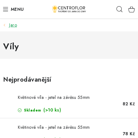
Přejít
Hleda
na
obsah
Jaro
SEZÓNNÍ TVOŘENÍ
DŘEVĚNÉ VÝROBKY
Víly
MEDAILE
PLACKY A MAGNETKY
Nejprodávanější
VŠE PRO TVOŘENÍ
Květinová víla - jetel na závěsu 55mm
82 Kč
KVĚTINY A LISTY
(>10 ks)
Skladem
SVATBA
Květinová víla - jetel na závěsu 55mm
78 Kč