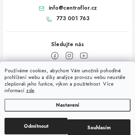
info
@
centroflor.cz
773 001 763
Používáme cookies, abychom Vám umožnili pohodlné
Z
prohlížení webu a díky analýze provozu webu neustále
á
zlepšovali jeho funkce, výkon a použitelnost. Více
Informace pro vás
p
informací
zde
.
a
Dopravné
Tipy na tvoření
t
Nastavení
Kontaktujte nás
í
Jutový Mikuláš, anděl a čert - perfektní zábava pro děti
O nás - kdo jsme?
Odmítnout
Souhlasím
Copyright 2026
CENTROFLOR, s.r.o.
. Všechna práva vyhrazena.
Mikuláš, anděl a čert - perfektní tvoření pro děti
Hodnocení obchodu
Vytvořil Shoptet