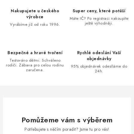
á
d
Nakupujete u českého
Super ceny, které potěší
a
výrobce
Máte IČ? Po registraci nakoupíte
ještě výhodněji.
c
Vyrábíme již od roku 1996.
í
p
r
Bezpečné a hravé tvoření
Rychlé odeslání Vaší
v
objednávky
Testováno dětmi. Schváleno
k
rodiči. Zábava pro celou rodinu
95% objednávek odesíláme do
zaručena.
y
24h.
v
ý
p
i
s
u
Pomůžeme vám s výběrem
Potřebujete s něčím poradit? Jsme tu pro vás!