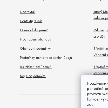
s
p
u
a
Dopravné
Jutový Mik
zábava pr
t
Kontaktujte nás
í
O nás - kdo jsme?
Mikuláš, a
pro děti
Hodnocení obchodu
Obchodní podmínky
Třpytiví a
Vánoční 
Podmínky ochrany osobních údajů
Jak získat lepší ceny?
Třpytivé v
Vánoční 
Moje objednávka
Používáme 
pohodlné pr
provozu web
funkce, výk
zde
.