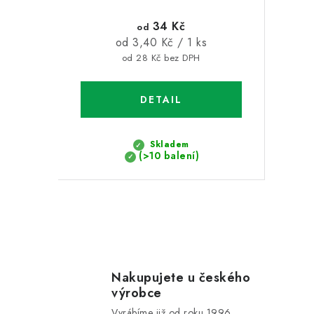
34 Kč
od
Měrná
od 3,40 Kč / 1 ks
cena:
od 28 Kč bez DPH
Skladem
(>10 balení)
O
v
l
Nakupujete u českého
výrobce
á
Vyrábíme již od roku 1996.