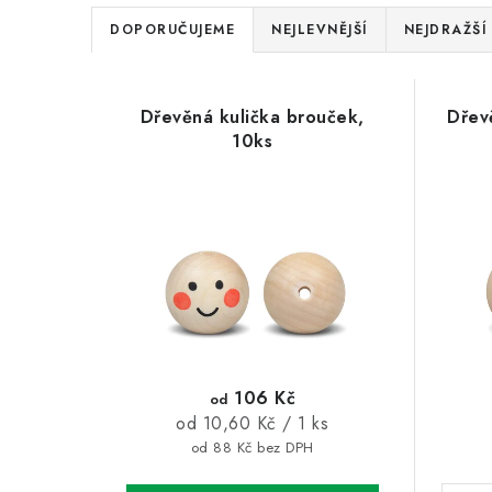
Ř
DOPORUČUJEME
NEJLEVNĚJŠÍ
NEJDRAŽŠÍ
a
V
z
Dřevěná kulička brouček,
Dřev
ý
e
10ks
p
n
i
í
s
p
p
r
r
o
o
d
106 Kč
od
d
Měrná
od 10,60 Kč / 1 ks
u
cena:
od 88 Kč bez DPH
u
k