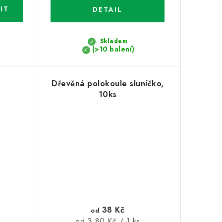
Skladem
(>10 balení)
Dřevěná polokoule sluníčko,
10ks
38 Kč
od
Měrná
od 3,80 Kč / 1 ks