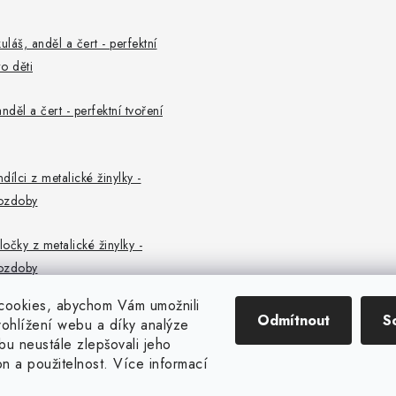
uláš, anděl a čert - perfektní
o děti
nděl a čert - perfektní tvoření
ndílci z metalické žinylky -
ozdoby
ločky z metalické žinylky -
ozdoby
cookies, abychom Vám umožnili
Odmítnout
S
ohlížení webu a díky analýze
u neustále zlepšovali jeho
on a použitelnost. Více informací
Copyright 2026
CENTROFLOR, s.r.o.
. Všechna práva vyhrazena.