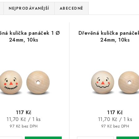
NEJPRODÁVANĚJŠÍ
ABECEDNĚ
ěná kulička panáček 1 Ø
Dřevěná kulička panáče
24mm, 10ks
24mm, 10ks
117 Kč
117 Kč
Měrná
Měrná
11,70 Kč / 1 ks
11,70 Kč / 1 ks
cena:
cena:
97 Kč bez DPH
97 Kč bez DPH