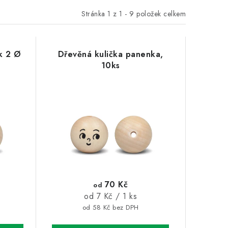
Stránka
1
z
1
-
9
položek celkem
k 2 Ø
Dřevěná kulička panenka,
10ks
70 Kč
od
Měrná
od 7 Kč / 1 ks
cena:
od 58 Kč bez DPH