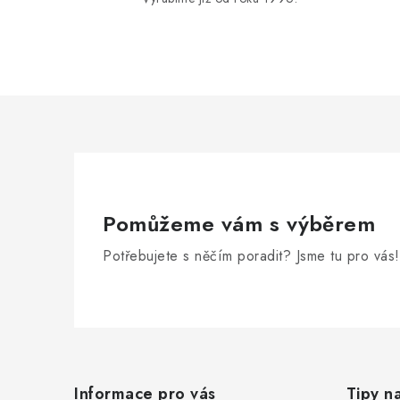
d
a
c
í
p
r
v
k
Pomůžeme vám s výběrem
y
Potřebujete s něčím poradit? Jsme tu pro vás!
v
ý
Z
p
i
á
Informace pro vás
Tipy n