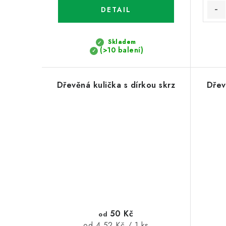
k
t
t
ů
Skladem
ů
(>10 balení)
Dřevěná kulička s dírkou skrz
Dřev
50 Kč
od
Měrná
od 4,52 Kč / 1 ks