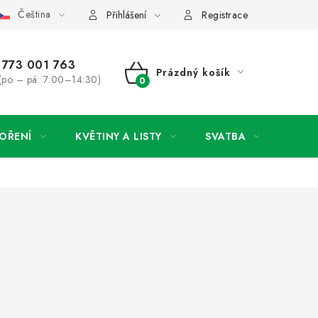
Čeština
y osobních údajů
Jak získat lepší ceny?
Moje objednávka
Přihlášení
Registrace
773 001 763
Prázdný košík
(po – pá: 7:00–14:30)
NÁKUPNÍ
KOŠÍK
OŘENÍ
KVĚTINY A LISTY
SVATBA
NOVI