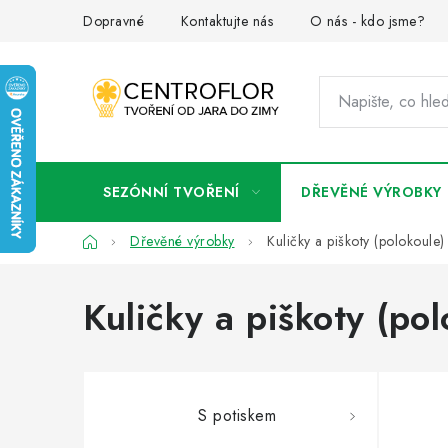
Přejít
Dopravné
Kontaktujte nás
O nás - kdo jsme?
na
obsah
SEZÓNNÍ TVOŘENÍ
DŘEVĚNÉ VÝROBKY
Domů
Dřevěné výrobky
Kuličky a piškoty (polokoule)
Kuličky a piškoty (pol
S potiskem