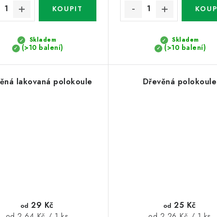
Skladem
Skladem
(>10 balení)
(>10 balení)
ěná lakovaná polokoule
Dřevěná polokoule
29 Kč
25 Kč
od
od
Měrná
Měrná
od 2,64 Kč / 1 ks
od 2,26 Kč / 1 ks