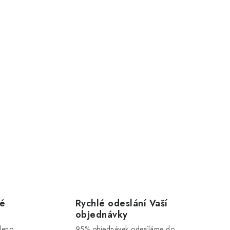
vé
Rychlé odeslání Vaší
objednávky
leno
95% objednávek odesíláme do