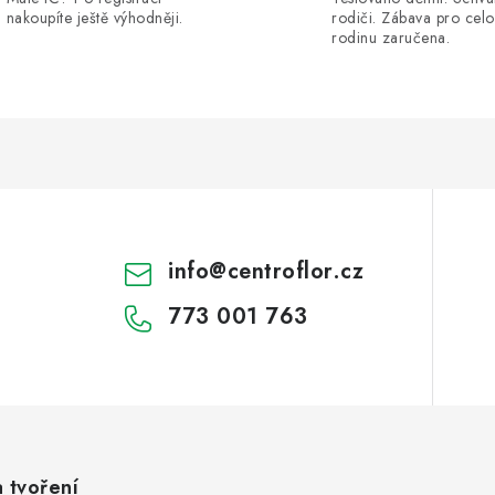
nakoupíte ještě výhodněji.
rodiči. Zábava pro cel
rodinu zaručena.
info
@
centroflor.cz
773 001 763
a tvoření