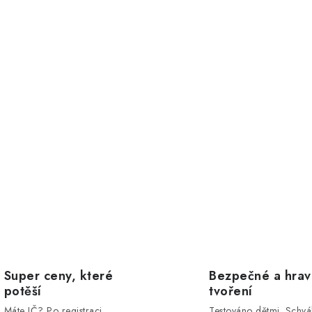
Super ceny, které
Bezpečné a hra
potěší
tvoření
Máte IČ? Po registraci
Testováno dětmi. Schvá