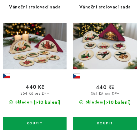
p
í
Vánoční stolovací sada
Vánoční stolovací sada
r
p
o
r
d
o
u
d
k
u
t
k
ů
t
ů
440 Kč
440 Kč
364 Kč bez DPH
364 Kč bez DPH
(>10 balení)
(>10 balení)
Skladem
Skladem