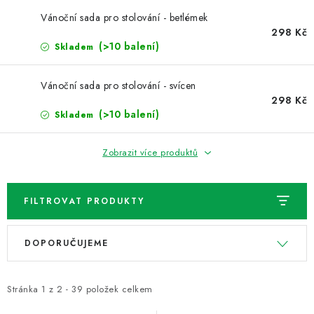
NOVINKY
Vánoční sada pro stolování - betlémek
298 Kč
TIPY NA TVOŘENÍ
(>10 balení)
Skladem
Dopravné
Kontaktujte nás
O nás - kdo jsme?
Vánoční sada pro stolování - svícen
Hodnocení obchodu
Obchodní podmínky
298 Kč
(>10 balení)
Skladem
Podmínky ochrany osobních údajů
Jak získat lepší ceny?
Moje objednávka
Zobrazit více produktů
FILTROVAT PRODUKTY
V
Ř
DOPORUČUJEME
ý
a
p
z
i
e
Stránka
1
z
2
-
39
položek celkem
s
n