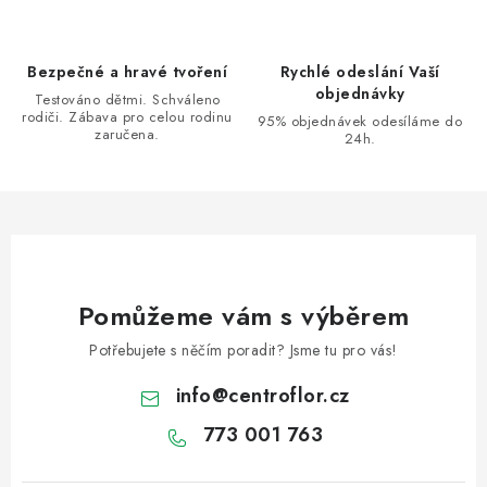
í
v
ý
Bezpečné a hravé tvoření
Rychlé odeslání Vaší
p
objednávky
Testováno dětmi. Schváleno
i
rodiči. Zábava pro celou rodinu
95% objednávek odesíláme do
s
zaručena.
24h.
u
Pomůžeme vám s výběrem
Potřebujete s něčím poradit? Jsme tu pro vás!
info
@
centroflor.cz
773 001 763