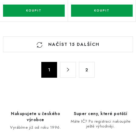
O
NAČÍST 15 DALŠÍCH
v
l
á
S
d
1
2
t
a
r
c
á
n
í
k
p
o
r
Nakupujete u českého
Super ceny, které potěší
v
v
výrobce
Máte IČ? Po registraci nakoupíte
á
k
ještě výhodněji.
Vyrábíme již od roku 1996.
n
y