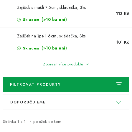
NOVINKY
Zajíček s mašlí 7,5cm, skládačka, 3ks
113 Kč
TIPY NA TVOŘENÍ
(>10 balení)
Skladem
Dopravné
Kontaktujte nás
O nás - kdo jsme?
Zajíček na špejli 6cm, skládačka, 3ks
Hodnocení obchodu
Obchodní podmínky
101 Kč
(>10 balení)
Skladem
Podmínky ochrany osobních údajů
Jak získat lepší ceny?
Moje objednávka
Zobrazit více produktů
FILTROVAT PRODUKTY
V
Ř
DOPORUČUJEME
ý
a
p
z
i
e
Stránka
1
z
1
-
4
položek celkem
s
n