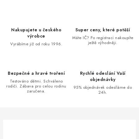
v
l
á
d
Nakupujete u českého
Super ceny, které potěší
a
výrobce
Máte IČ? Po registraci nakoupíte
ještě výhodněji.
c
Vyrábíme již od roku 1996.
í
p
r
Bezpečné a hravé tvoření
Rychlé odeslání Vaší
v
objednávky
Testováno dětmi. Schváleno
k
rodiči. Zábava pro celou rodinu
95% objednávek odesíláme do
zaručena.
y
24h.
v
ý
p
i
s