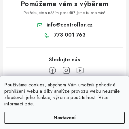
u
Pomůžeme vám s výběrem
Potřebujete s něčím poradit? Jsme tu pro vás!
info
@
centroflor.cz
773 001 763
Používáme cookies, abychom Vám umožnili pohodlné
Z
prohlížení webu a díky analýze provozu webu neustále
á
zlepšovali jeho funkce, výkon a použitelnost. Více
Informace pro vás
p
informací
zde
.
a
Dopravné
Tipy na tvoření
t
Nastavení
Kontaktujte nás
í
Jutový Mikuláš, anděl a čert - perfektní zábava pro děti