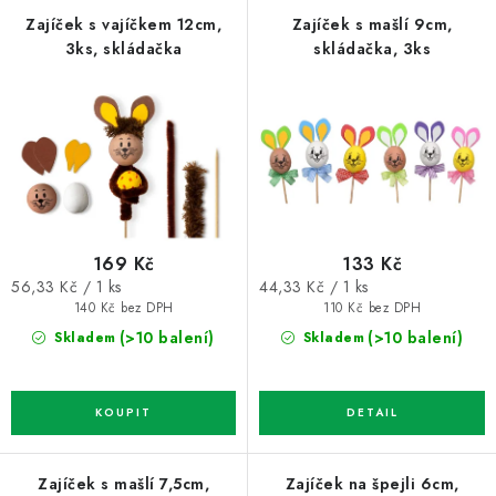
p
í
Zajíček s vajíčkem 12cm,
Zajíček s mašlí 9cm,
3ks, skládačka
skládačka, 3ks
r
p
o
r
d
o
u
d
k
u
t
k
ů
t
169 Kč
133 Kč
ů
Měrná
Měrná
56,33 Kč / 1 ks
44,33 Kč / 1 ks
cena:
cena:
140 Kč bez DPH
110 Kč bez DPH
(>10 balení)
(>10 balení)
Skladem
Skladem
Zajíček s mašlí 7,5cm,
Zajíček na špejli 6cm,