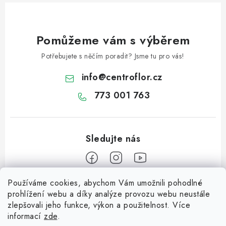
Pomůžeme vám s výběrem
Potřebujete s něčím poradit? Jsme tu pro vás!
info
@
centroflor.cz
773 001 763
Používáme cookies, abychom Vám umožnili pohodlné
Z
prohlížení webu a díky analýze provozu webu neustále
á
zlepšovali jeho funkce, výkon a použitelnost. Více
Informace pro vás
p
informací
zde
.