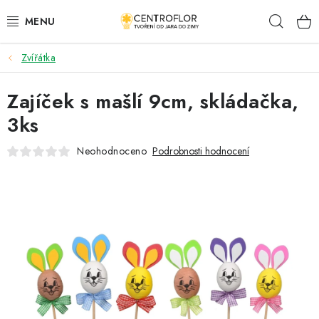
Přejít
Hleda
na
obsah
Zvířátka
SEZÓNNÍ TVOŘENÍ
Zajíček s mašlí 9cm, skládačka,
DŘEVĚNÉ VÝROBKY
3ks
MEDAILE
Neohodnoceno
Podrobnosti hodnocení
PLACKY A MAGNETKY
VŠE PRO TVOŘENÍ
KVĚTINY A LISTY
SVATBA