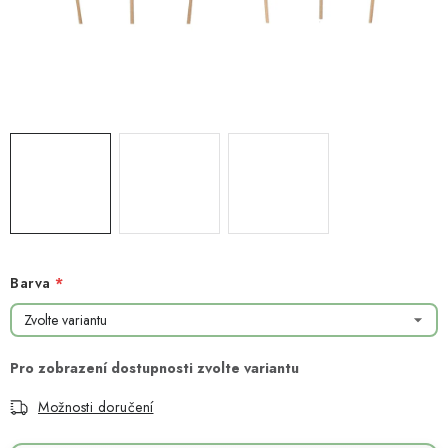
NOVINKY
TIPY NA TVOŘENÍ
Dopravné
Kontaktujte nás
O nás - kdo jsme?
Hodnocení obchodu
Obchodní podmínky
Podmínky ochrany osobních údajů
Jak získat lepší ceny?
Moje objednávka
Barva
Možnosti doručení