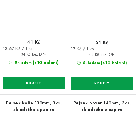
41 Kč
51 Kč
Měrná
Měrná
13,67 Kč / 1 ks
17 Kč / 1 ks
cena:
cena:
34 Kč bez DPH
42 Kč bez DPH
(>10 balení)
(>10 balení)
Skladem
Skladem
Pejsek kolie 130mm, 3ks,
Pejsek boxer 140mm, 3ks,
skládačka z papíru
skládačka z papíru