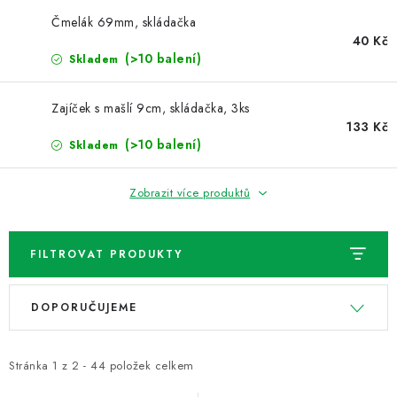
NOVINKY
Čmelák 69mm, skládačka
40 Kč
TIPY NA TVOŘENÍ
(>10 balení)
Skladem
Dopravné
Kontaktujte nás
O nás - kdo jsme?
Zajíček s mašlí 9cm, skládačka, 3ks
Hodnocení obchodu
Obchodní podmínky
133 Kč
(>10 balení)
Skladem
Podmínky ochrany osobních údajů
Jak získat lepší ceny?
Moje objednávka
Zobrazit více produktů
FILTROVAT PRODUKTY
V
Ř
DOPORUČUJEME
ý
a
p
z
i
e
Stránka
1
z
2
-
44
položek celkem
s
n