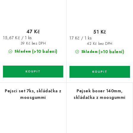
47 Kč
51 Kč
Měrná
Měrná
15,67 Kč / 1 ks
17 Kč / 1 ks
cena:
cena:
39 Kč bez DPH
42 Kč bez DPH
(>10 balení)
(>10 balení)
Skladem
Skladem
Pejsci set 7ks, skládačka z
Pejsek boxer 140mm,
moosgummi
skládačka z moosgummi