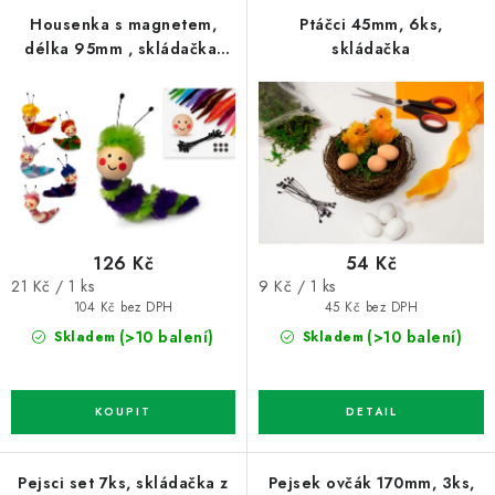
p
í
Housenka s magnetem,
Ptáčci 45mm, 6ks,
délka 95mm , skládačka,
skládačka
r
p
6ks
o
r
d
o
u
d
k
u
t
k
ů
t
126 Kč
54 Kč
ů
Měrná
Měrná
21 Kč / 1 ks
9 Kč / 1 ks
cena:
cena:
104 Kč bez DPH
45 Kč bez DPH
(>10 balení)
(>10 balení)
Skladem
Skladem
Pejsci set 7ks, skládačka z
Pejsek ovčák 170mm, 3ks,