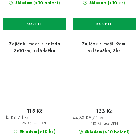
(>10 balení)
(>10 ks)
Skladem
Skladem
Zajíček, mech a hnízdo
Zajíček s mašlí 9cm,
8x10cm, skládačka
skládačka, 3ks
115 Kč
133 Kč
Měrná
Měrná
115 Kč / 1 ks
44,33 Kč / 1 ks
cena:
cena:
95 Kč bez DPH
110 Kč bez DPH
(>10 ks)
(>10 balení)
Skladem
Skladem