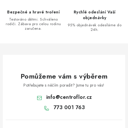
ý
Bezpečné a hravé tvoření
Rychlé odeslání Vaší
p
objednávky
Testováno dětmi. Schváleno
i
rodiči. Zábava pro celou rodinu
95% objednávek odesíláme do
s
zaručena.
24h.
u
Pomůžeme vám s výběrem
Potřebujete s něčím poradit? Jsme tu pro vás!
info
@
centroflor.cz
773 001 763