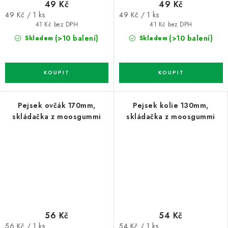
49 Kč
49 Kč
Měrná
Měrná
49 Kč / 1 ks
49 Kč / 1 ks
cena:
cena:
41 Kč bez DPH
41 Kč bez DPH
(>10 balení)
(>10 balení)
Skladem
Skladem
Pejsek ovčák 170mm,
Pejsek kolie 130mm,
skládačka z moosgummi
skládačka z moosgummi
56 Kč
54 Kč
Měrná
Měrná
56 Kč / 1 ks
54 Kč / 1 ks