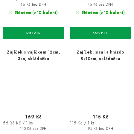
cena:
cena:
46 Kč bez DPH
45 Kč bez DPH
(>10 balení)
(>10 balení)
Skladem
Skladem
Zajíček s vajíčkem 12cm,
Zajíček, sisal a hnízdo
3ks, skládačka
8x10cm, skládačka
169 Kč
115 Kč
Měrná
Měrná
56,33 Kč / 1 ks
115 Kč / 1 ks
cena:
cena:
140 Kč bez DPH
95 Kč bez DPH