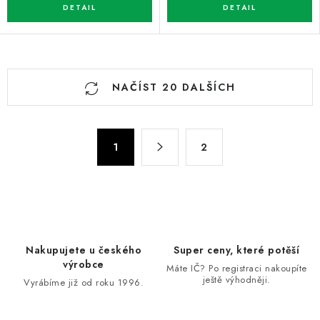
O
NAČÍST 20 DALŠÍCH
v
l
á
S
d
1
2
t
a
r
c
á
n
í
k
p
o
r
Nakupujete u českého
Super ceny, které potěší
v
v
výrobce
Máte IČ? Po registraci nakoupíte
á
k
ještě výhodněji.
Vyrábíme již od roku 1996.
n
y
í
v