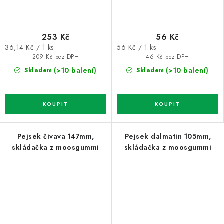
253 Kč
56 Kč
Měrná
Měrná
36,14 Kč / 1 ks
56 Kč / 1 ks
cena:
cena:
209 Kč bez DPH
46 Kč bez DPH
(>10 balení)
(>10 balení)
Skladem
Skladem
Pejsek čivava 147mm,
Pejsek dalmatin 105mm,
skládačka z moosgummi
skládačka z moosgummi