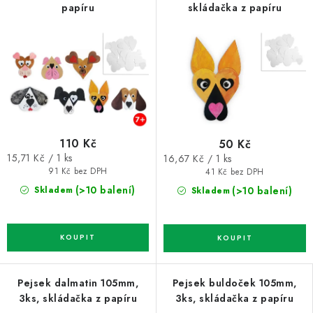
papíru
skládačka z papíru
110 Kč
50 Kč
Měrná
Měrná
15,71 Kč / 1 ks
16,67 Kč / 1 ks
cena:
cena:
91 Kč bez DPH
41 Kč bez DPH
(>10 balení)
(>10 balení)
Skladem
Skladem
Pejsek dalmatin 105mm,
Pejsek buldoček 105mm,
3ks, skládačka z papíru
3ks, skládačka z papíru