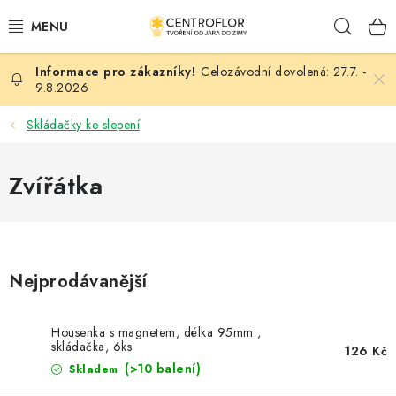
Přejít
Hleda
na
obsah
Celozávodní dovolená: 27.7. -
SEZÓNNÍ TVOŘENÍ
9.8.2026
DŘEVĚNÉ VÝROBKY
Skládačky ke slepení
MEDAILE
Zvířátka
PLACKY A MAGNETKY
VŠE PRO TVOŘENÍ
Nejprodávanější
KVĚTINY A LISTY
Housenka s magnetem, délka 95mm ,
skládačka, 6ks
SVATBA
126 Kč
(>10 balení)
Skladem