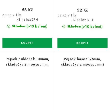
58 Kč
52 Kč
Měrná
Měrná
58 Kč / 1 ks
52 Kč / 1 ks
cena:
cena:
48 Kč bez DPH
43 Kč bez DPH
(>10 balení)
(>10 balení)
Skladem
Skladem
Pejsek buldoček 105mm,
Pejsek baset 125mm,
skládačka z moosgummi
skládačka z moosgummi