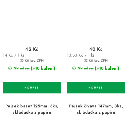
42 Kč
40 Kč
Měrná
Měrná
14 Kč / 1 ks
13,33 Kč / 1 ks
cena:
cena:
35 Kč bez DPH
33 Kč bez DPH
(>10 balení)
(>10 balení)
Skladem
Skladem
Pejsek baset 125mm, 3ks,
Pejsek čivava 147mm, 3ks,
skládačka z papíru
skládačka z papíru