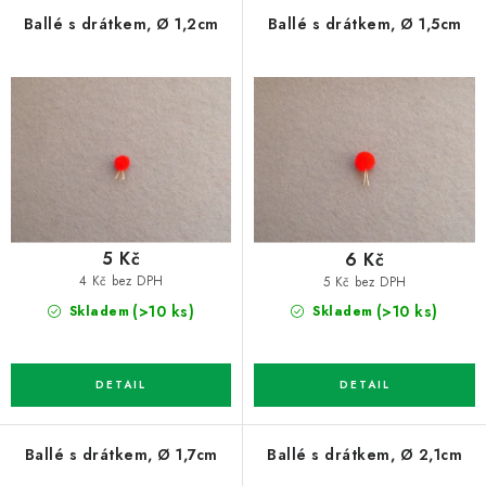
p
í
Ballé s drátkem, Ø 1,2cm
Ballé s drátkem, Ø 1,5cm
r
p
o
r
d
o
u
d
k
u
t
k
ů
t
5 Kč
6 Kč
ů
4 Kč bez DPH
5 Kč bez DPH
(>10 ks)
(>10 ks)
Skladem
Skladem
Ballé s drátkem, Ø 1,7cm
Ballé s drátkem, Ø 2,1cm