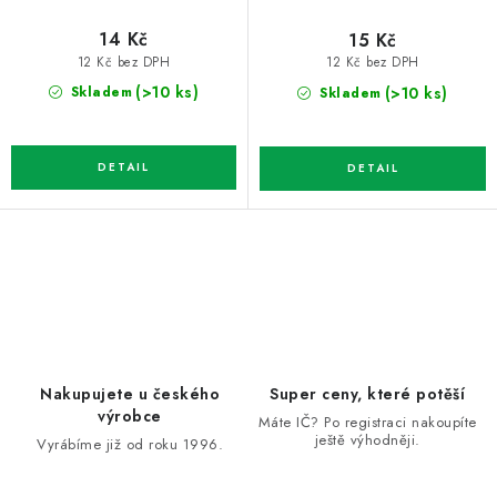
14 Kč
15 Kč
12 Kč bez DPH
12 Kč bez DPH
(>10 ks)
(>10 ks)
Skladem
Skladem
O
v
l
á
d
Nakupujete u českého
Super ceny, které potěší
a
výrobce
Máte IČ? Po registraci nakoupíte
ještě výhodněji.
c
Vyrábíme již od roku 1996.
í