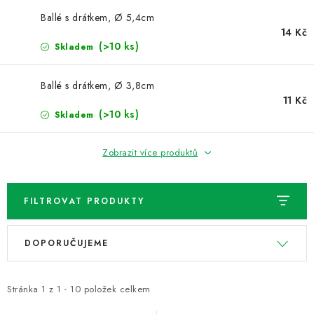
NOVINKY
Ballé s drátkem, Ø 5,4cm
14 Kč
TIPY NA TVOŘENÍ
(>10 ks)
Skladem
Dopravné
Kontaktujte nás
O nás - kdo jsme?
Ballé s drátkem, Ø 3,8cm
Hodnocení obchodu
Obchodní podmínky
11 Kč
(>10 ks)
Skladem
Podmínky ochrany osobních údajů
Jak získat lepší ceny?
Moje objednávka
Zobrazit více produktů
FILTROVAT PRODUKTY
V
Ř
DOPORUČUJEME
ý
a
p
z
i
e
Stránka
1
z
1
-
10
položek celkem
s
n