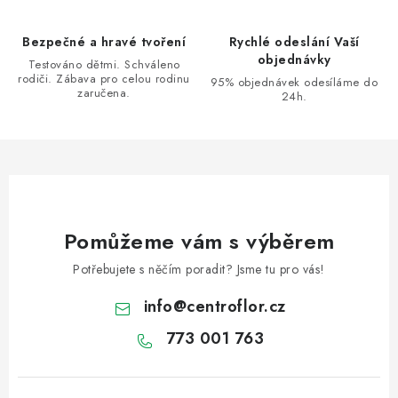
p
r
Bezpečné a hravé tvoření
Rychlé odeslání Vaší
v
objednávky
Testováno dětmi. Schváleno
k
rodiči. Zábava pro celou rodinu
95% objednávek odesíláme do
zaručena.
y
24h.
v
ý
p
i
s
u
Pomůžeme vám s výběrem
Potřebujete s něčím poradit? Jsme tu pro vás!
info
@
centroflor.cz
773 001 763