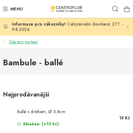
Přejít
Hleda
na
obsah
Celozávodní dovolená: 27.7. -
SEZÓNNÍ TVOŘENÍ
9.8.2026
DŘEVĚNÉ VÝROBKY
Vše pro tvoření
MEDAILE
Bambule - ballé
PLACKY A MAGNETKY
VŠE PRO TVOŘENÍ
Nejprodávanější
KVĚTINY A LISTY
Ballé s drátkem, Ø 5,8cm
SVATBA
15 Kč
(>10 ks)
Skladem