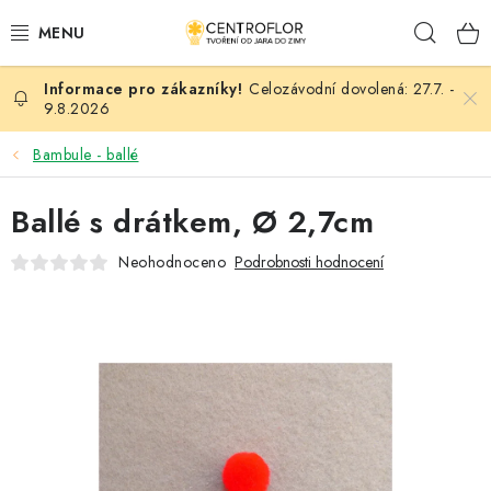
Přejít
Hleda
na
obsah
Celozávodní dovolená: 27.7. -
SEZÓNNÍ TVOŘENÍ
9.8.2026
DŘEVĚNÉ VÝROBKY
Bambule - ballé
MEDAILE
Ballé s drátkem, Ø 2,7cm
Neohodnoceno
Podrobnosti hodnocení
PLACKY A MAGNETKY
VŠE PRO TVOŘENÍ
KVĚTINY A LISTY
SVATBA