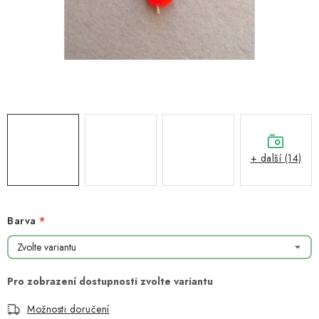
NOVINKY
TIPY NA TVOŘENÍ
Dopravné
Kontaktujte nás
O nás - kdo jsme?
Hodnocení obchodu
Obchodní podmínky
Podmínky ochrany osobních údajů
Jak získat lepší ceny?
Moje objednávka
+ další (14)
Barva
Možnosti doručení