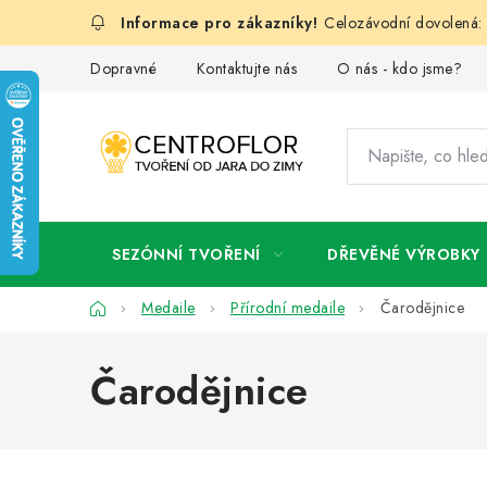
Přejít
Celozávodní dovolená: 
na
obsah
Dopravné
Kontaktujte nás
O nás - kdo jsme?
SEZÓNNÍ TVOŘENÍ
DŘEVĚNÉ VÝROBKY
Domů
Medaile
Přírodní medaile
Čarodějnice
Čarodějnice