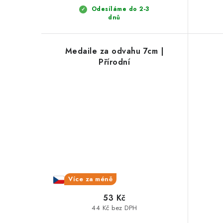
ů
Odesíláme do 2-3
dnů
Medaile za odvahu 7cm |
Přírodní
Více za méně
53 Kč
44 Kč bez DPH