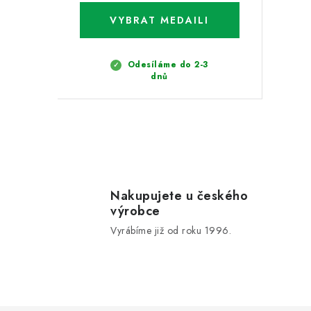
Odesíláme do 2-3
dnů
O
v
l
Nakupujete u českého
výrobce
á
Vyrábíme již od roku 1996.
d
a
c