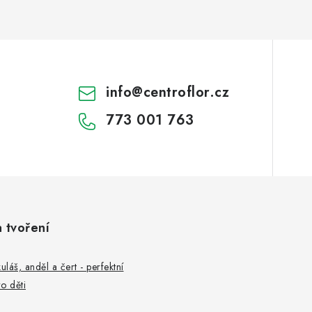
info
@
centroflor.cz
773 001 763
a tvoření
uláš, anděl a čert - perfektní
o děti