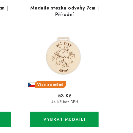
cm |
Medaile stezka odvahy 7cm |
Přírodní
Více za méně
53 Kč
44 Kč bez DPH