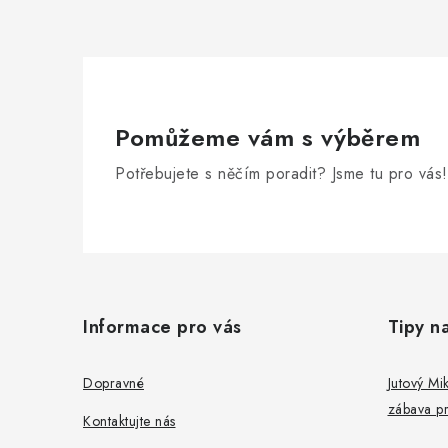
í
p
r
v
k
Pomůžeme vám s výběrem
y
Potřebujete s něčím poradit? Jsme tu pro vás!
v
ý
Z
p
i
á
Informace pro vás
Tipy n
s
p
u
a
Dopravné
Jutový Mik
zábava pr
t
Kontaktujte nás