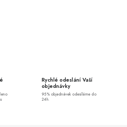
vé
Rychlé odeslání Vaší
objednávky
leno
95% objednávek odesíláme do
ou
24h.