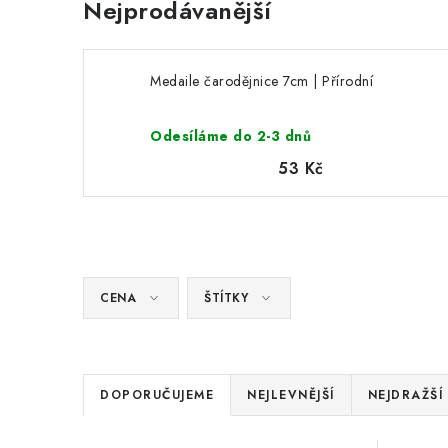
Nejprodávanější
Medaile čarodějnice 7cm | Přírodní
Odesíláme do 2-3 dnů
53 Kč
CENA
ŠTÍTKY
Ř
DOPORUČUJEME
NEJLEVNĚJŠÍ
NEJDRAŽŠÍ
a