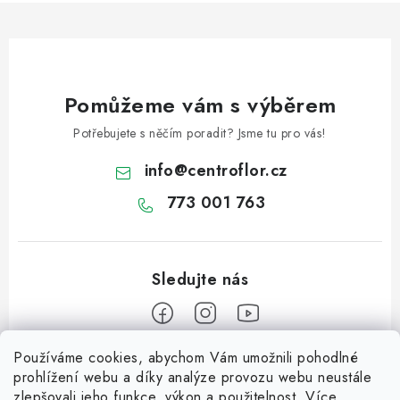
ý
p
i
s
u
Pomůžeme vám s výběrem
Potřebujete s něčím poradit? Jsme tu pro vás!
info
@
centroflor.cz
773 001 763
Používáme cookies, abychom Vám umožnili pohodlné
Z
prohlížení webu a díky analýze provozu webu neustále
á
zlepšovali jeho funkce, výkon a použitelnost. Více