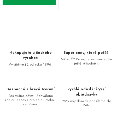
O
v
l
á
d
Nakupujete u českého
Super ceny, které potěší
a
výrobce
Máte IČ? Po registraci nakoupíte
ještě výhodněji.
c
Vyrábíme již od roku 1996.
í
p
r
Bezpečné a hravé tvoření
Rychlé odeslání Vaší
v
objednávky
Testováno dětmi. Schváleno
k
rodiči. Zábava pro celou rodinu
95% objednávek odesíláme do
zaručena.
y
24h.
v