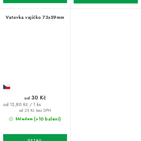
Vatovka vajíčko 73x59mm
30 Kč
od
Měrná
od 12,80 Kč / 1 ks
cena:
od 25 Kč bez DPH
(>10 balení)
Skladem