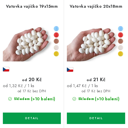
p
í
Vatovka vajíčko 19x15mm
Vatovka vajíčko 20x18mm
r
p
o
r
d
o
u
d
k
u
t
k
ů
t
ů
20 Kč
21 Kč
od
od
Měrná
Měrná
od 1,32 Kč / 1 ks
od 1,47 Kč / 1 ks
cena:
cena:
od 17 Kč bez DPH
od 17 Kč bez DPH
(>10 balení)
(>10 balení)
Skladem
Skladem