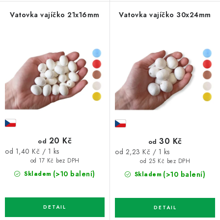
Vatovka vajíčko 21x16mm
Vatovka vajíčko 30x24mm
20 Kč
30 Kč
od
od
Měrná
Měrná
od 1,40 Kč / 1 ks
od 2,23 Kč / 1 ks
cena:
cena:
od 17 Kč bez DPH
od 25 Kč bez DPH
(>10 balení)
(>10 balení)
Skladem
Skladem