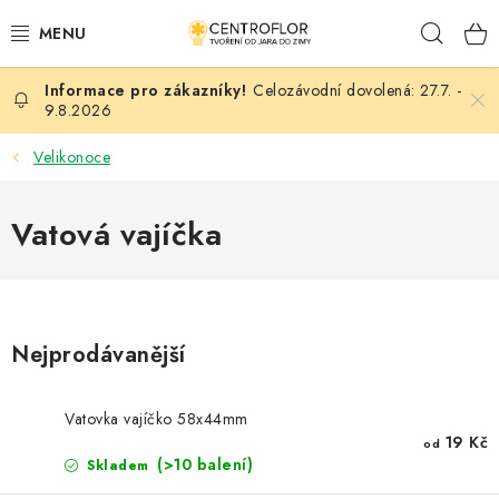
Přejít
Hleda
na
obsah
Celozávodní dovolená: 27.7. -
SEZÓNNÍ TVOŘENÍ
9.8.2026
DŘEVĚNÉ VÝROBKY
Velikonoce
MEDAILE
Vatová vajíčka
PLACKY A MAGNETKY
VŠE PRO TVOŘENÍ
Nejprodávanější
KVĚTINY A LISTY
Vatovka vajíčko 58x44mm
SVATBA
19 Kč
od
(>10 balení)
Skladem