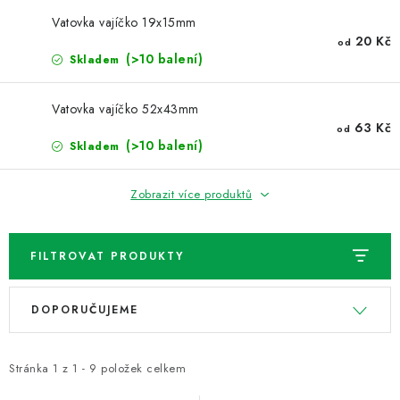
NOVINKY
Vatovka vajíčko 19x15mm
20 Kč
od
TIPY NA TVOŘENÍ
(>10 balení)
Skladem
Dopravné
Kontaktujte nás
O nás - kdo jsme?
Vatovka vajíčko 52x43mm
Hodnocení obchodu
Obchodní podmínky
63 Kč
od
(>10 balení)
Skladem
Podmínky ochrany osobních údajů
Jak získat lepší ceny?
Moje objednávka
Zobrazit více produktů
FILTROVAT PRODUKTY
V
Ř
DOPORUČUJEME
ý
a
p
z
i
e
Stránka
1
z
1
-
9
položek celkem
s
n