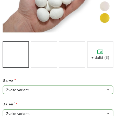
NOVINKY
TIPY NA TVOŘENÍ
Dopravné
Kontaktujte nás
O nás - kdo jsme?
Hodnocení obchodu
Obchodní podmínky
Podmínky ochrany osobních údajů
Jak získat lepší ceny?
Moje objednávka
+ další (3)
Barva
Balení