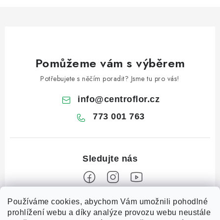
Pomůžeme vám s výběrem
Potřebujete s něčím poradit? Jsme tu pro vás!
info
@
centroflor.cz
773 001 763
Z
Používáme cookies, abychom Vám umožnili pohodlné
prohlížení webu a díky analýze provozu webu neustále
á