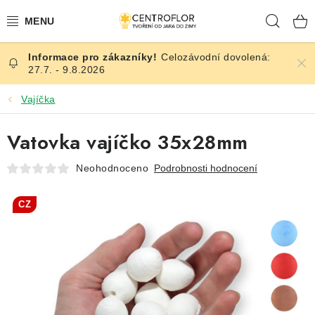
Přejít
Hleda
na
obsah
Celozávodní dovolená:
SEZÓNNÍ TVOŘENÍ
27.7. - 9.8.2026
DŘEVĚNÉ VÝROBKY
Vajíčka
MEDAILE
Vatovka vajíčko 35x28mm
Neohodnoceno
Podrobnosti hodnocení
PLACKY A MAGNETKY
CZ
VŠE PRO TVOŘENÍ
KVĚTINY A LISTY
SVATBA