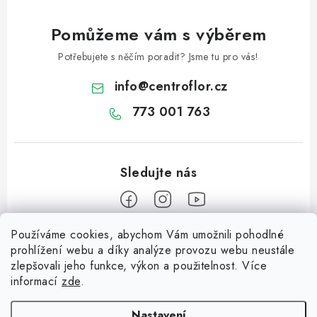
Pomůžeme vám s výběrem
Potřebujete s něčím poradit? Jsme tu pro vás!
info
@
centroflor.cz
773 001 763
Používáme cookies, abychom Vám umožnili pohodlné
Z
prohlížení webu a díky analýze provozu webu neustále
á
zlepšovali jeho funkce, výkon a použitelnost. Více
Informace pro vás
p
informací
zde
.
a
Dopravné
Tipy na tvoření
Nastavení