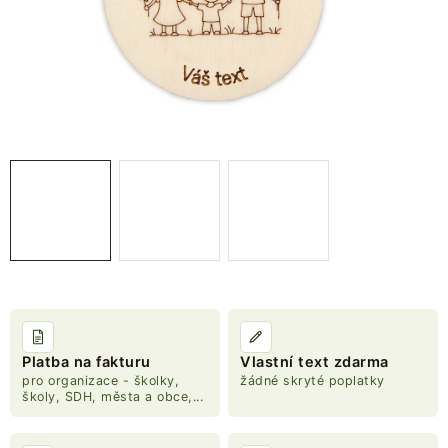
NOVINKY
TIPY NA TVOŘENÍ
Dopravné
Kontaktujte nás
O nás - kdo jsme?
Hodnocení obchodu
Obchodní podmínky
Podmínky ochrany osobních údajů
Jak získat lepší ceny?
Moje objednávka
Platba na fakturu
Vlastní text zdarma
pro organizace - školky,
žádné skryté poplatky
školy, SDH, města a obce,...