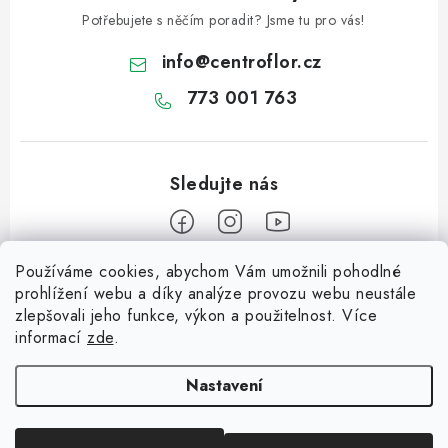
Potřebujete s něčím poradit? Jsme tu pro vás!
info
@
centroflor.cz
773 001 763
Používáme cookies, abychom Vám umožnili pohodlné
Z
prohlížení webu a díky analýze provozu webu neustále
á
zlepšovali jeho funkce, výkon a použitelnost. Více
Informace pro vás
p
informací
zde
.
a
Dopravné
Tipy na tvoření
t
Nastavení
Kontaktujte nás
í
Jutový Mikuláš, anděl a čert - perfektní zábava pro děti
O nás - kdo jsme?