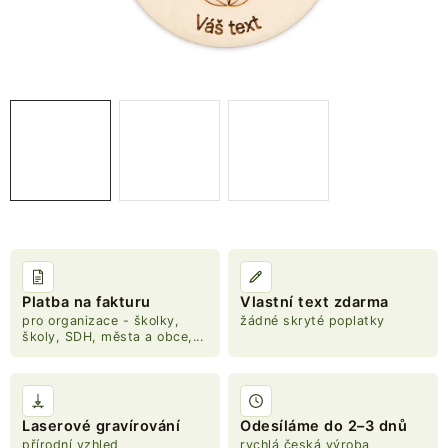
NOVINKY
TIPY NA TVOŘENÍ
Dopravné
Kontaktujte nás
O nás - kdo jsme?
Hodnocení obchodu
Obchodní podmínky
Podmínky ochrany osobních údajů
Jak získat lepší ceny?
Moje objednávka
Platba na fakturu
Vlastní text zdarma
pro organizace - školky,
žádné skryté poplatky
školy, SDH, města a obce,...
Laserové gravírování
Odesíláme do 2–3 dnů
přírodní vzhled
rychlá česká výroba