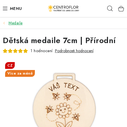
Přejít
Hleda
na
obsah
Medaile
SEZÓNNÍ TVOŘENÍ
Dětská medaile 7cm | Přírodní
DŘEVĚNÉ VÝROBKY
1 hodnocení
Podrobnosti hodnocení
MEDAILE
CZ
PLACKY A MAGNETKY
Více za méně
VŠE PRO TVOŘENÍ
KVĚTINY A LISTY
SVATBA