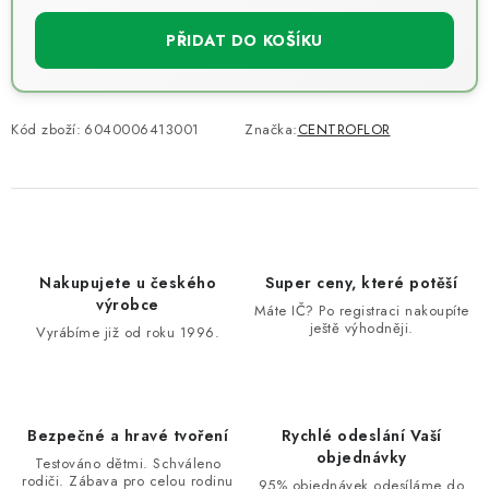
PŘIDAT DO KOŠÍKU
Kód zboží:
6040006413001
Značka:
CENTROFLOR
Nakupujete u českého
Super ceny, které potěší
výrobce
Máte IČ? Po registraci nakoupíte
ještě výhodněji.
Vyrábíme již od roku 1996.
Bezpečné a hravé tvoření
Rychlé odeslání Vaší
objednávky
Testováno dětmi. Schváleno
rodiči. Zábava pro celou rodinu
95% objednávek odesíláme do