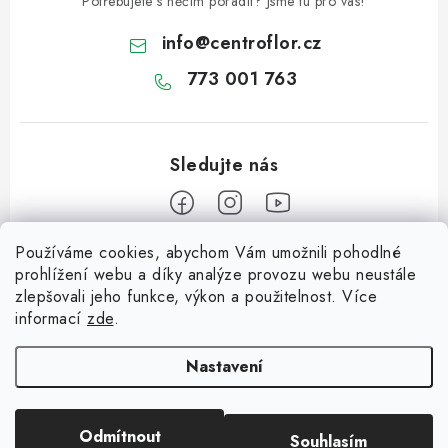
Potřebujete s něčím poradit? Jsme tu pro vás!
info
@
centroflor.cz
773 001 763
Používáme cookies, abychom Vám umožnili pohodlné
Z
prohlížení webu a díky analýze provozu webu neustále
á
zlepšovali jeho funkce, výkon a použitelnost. Více
Informace pro vás
p
informací
zde
.
a
Dopravné
Tipy na tvoření
t
Nastavení
Kontaktujte nás
í
Jutový Mikuláš, anděl a čert - perfektní zábava pro děti
O nás - kdo jsme?
Odmítnout
Souhlasím
Copyright 2026
CENTROFLOR, s.r.o.
. Všechna práva vyhrazena.
Mikuláš, anděl a čert - perfektní tvoření pro děti