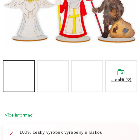
NOVINKY
TIPY NA TVOŘENÍ
Dopravné
Kontaktujte nás
O nás - kdo jsme?
Hodnocení obchodu
Obchodní podmínky
Podmínky ochrany osobních údajů
Jak získat lepší ceny?
Moje objednávka
+ další (9)
Více informací
100% český výrobek vyráběný s láskou