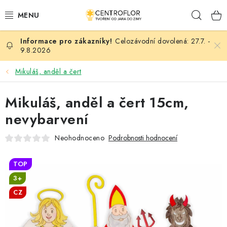
Přejít
Hleda
na
obsah
Celozávodní dovolená: 27.7. -
SEZÓNNÍ TVOŘENÍ
9.8.2026
DŘEVĚNÉ VÝROBKY
Mikuláš, anděl a čert
MEDAILE
Mikuláš, anděl a čert 15cm,
nevybarvení
PLACKY A MAGNETKY
Neohodnoceno
Podrobnosti hodnocení
VŠE PRO TVOŘENÍ
TOP
KVĚTINY A LISTY
3+
CZ
SVATBA