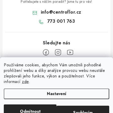
Potřebujete s něčím poradit? Jsme tu pro vás!
info
@
centroflor.cz
773 001 763
Používáme cookies, abychom Vám umožnili pohodlné
Z
prohlížení webu a díky analýze provozu webu neustále
á
zlepšovali jeho funkce, výkon a použitelnost. Více
Informace pro vás
p
informací
zde
.
a
Dopravné
Tipy na tvoření
t
Nastavení
Kontaktujte nás
í
Jutový Mikuláš, anděl a čert - perfektní zábava pro děti
O nás - kdo jsme?
Odmítnout
Souhlasím
Copyright 2026
CENTROFLOR, s.r.o.
. Všechna práva vyhrazena.