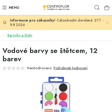
Přejít
Hleda
na
obsah
Celozávodní dovolená: 27.7. -
SEZÓNNÍ TVOŘENÍ
9.8.2026
DŘEVĚNÉ VÝROBKY
Barvičky a křídy
MEDAILE
Vodové barvy se štětcem, 12
barev
PLACKY A MAGNETKY
Neohodnoceno
Podrobnosti hodnocení
VŠE PRO TVOŘENÍ
KVĚTINY A LISTY
SVATBA