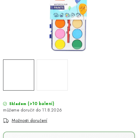
NOVINKY
TIPY NA TVOŘENÍ
Dopravné
Kontaktujte nás
O nás - kdo jsme?
Hodnocení obchodu
Obchodní podmínky
Podmínky ochrany osobních údajů
Jak získat lepší ceny?
Moje objednávka
(>10 balení)
Skladem
11.8.2026
Možnosti doručení