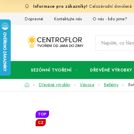
Přejít
Celozávodní dovolená: 
na
obsah
Dopravné
Kontaktujte nás
O nás - kdo jsme?
SEZÓNNÍ TVOŘENÍ
DŘEVĚNÉ VÝROBKY
Domů
Dřevěné výrobky
Vánoce
Betlémy
Be
TOP
CZ