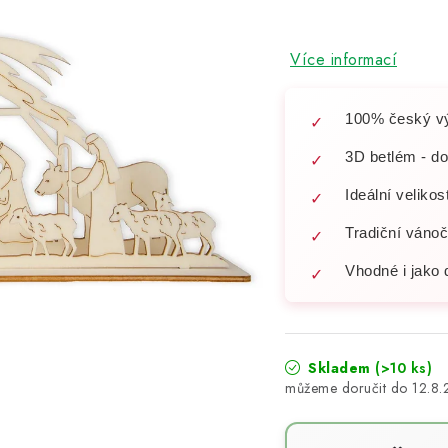
Více informací
100% český vý
3D betlém - do
Ideální velikos
Tradiční vánoč
Vhodné i jako 
Skladem
(>10 ks)
12.8