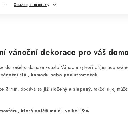
Související produkty
ní vánoční dekorace pro váš dom
e do vašeho domova kouzlo Vánoc a vytvoří příjemnou sváte
a
vánoční stůl, komodu nebo pod stromeček
.
ťce 3 mm
, dodává se
již složený a slepený
, takže si jej můž
osféru, která potěší malé i velké!
🎁🎄