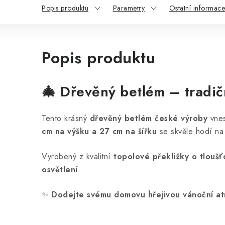
Popis produktu
Parametry
Ostatní informace
Popis produktu
🎄
Dřevěný betlém – tradič
Tento krásný
dřevěný betlém české výroby
vnes
cm na výšku a 27 cm na šířku
se skvěle hodí n
Vyrobený z kvalitní
topolové překližky o tlouš
osvětlení
.
✨
Dodejte svému domovu hřejivou vánoční atm