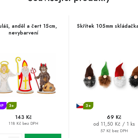
láš, anděl a čert 15cm,
Skřítek 105mm skládačk
nevybarvení
OP
3+
3+
143 Kč
69 Kč
Měrná
118 Kč bez DPH
od 11,50 Kč / 1 ks
cena:
57 Kč bez DPH