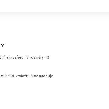
ov
ční atmosféru. S rozměry
13
ete ihned vystavit.
Neobsahuje