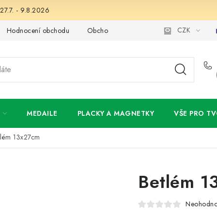
27.7. - 9.8.2026
CZK
Hodnocení obchodu
Obchodní podmínky
Podmínky ochran
MEDAILE
PLACKY A MAGNETKY
VŠE PRO TV
tlém 13x27cm
Betlém 1
Neohodn