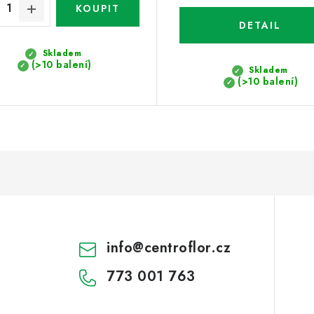
Skladem
(>10 balení)
Skladem
(>10 balení)
info
@
centroflor.cz
773 001 763