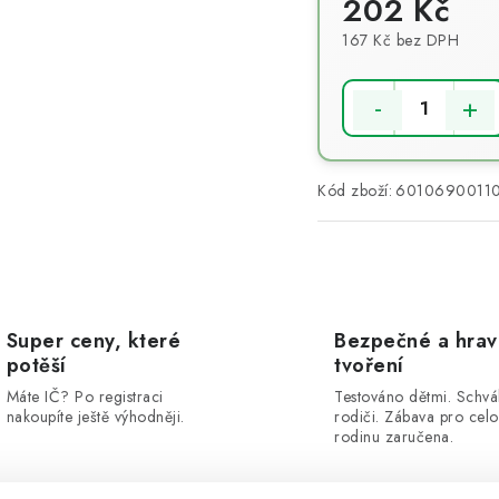
202 Kč
167 Kč bez DPH
Měrná cena:
Kód zboží:
6010690011
Super ceny, které
Bezpečné a hra
potěší
tvoření
Máte IČ? Po registraci
Testováno dětmi. Schvá
nakoupíte ještě výhodněji.
rodiči. Zábava pro cel
rodinu zaručena.