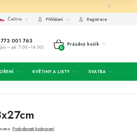
Čeština
y osobních údajů
Jak získat lepší ceny?
Moje objednávka
Přihlášení
Registrace
773 001 763
Prázdný košík
(po – pá: 7:00–14:30)
NÁKUPNÍ
KOŠÍK
OŘENÍ
KVĚTINY A LISTY
SVATBA
NOVI
3x27cm
oceno
Podrobnosti hodnocení