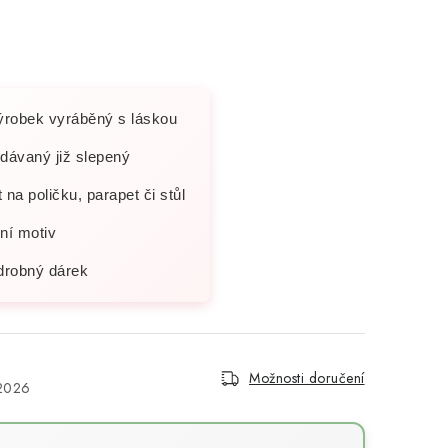
robek vyráběný s láskou
dávaný již slepený
t na poličku, parapet či stůl
ní motiv
drobný dárek
Možnosti doručení
.2026