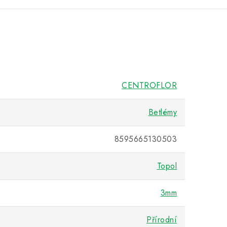
CENTROFLOR
Betlémy
8595665130503
Topol
3mm
Přírodní