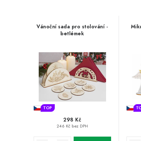
Vánoční sada pro stolování -
Miku
betlémek
TOP
T
298 Kč
246 Kč bez DPH