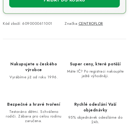
PŘIDAT DO KOŠÍKU
Kód zboží:
6090000611001
Značka:
CENTROFLOR
Nakupujete u českého
Super ceny, které potěší
výrobce
Máte IČ? Po registraci nakoupíte
ještě výhodněji.
Vyrábíme již od roku 1996.
Bezpečné a hravé tvoření
Rychlé odeslání Vaší
objednávky
Testováno dětmi. Schváleno
rodiči. Zábava pro celou rodinu
95% objednávek odesíláme do
zaručena.
24h.