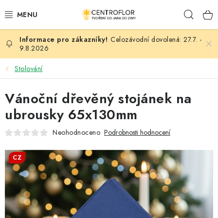
Přejít
Hleda
na
obsah
Celozávodní dovolená: 27.7. -
SEZÓNNÍ TVOŘENÍ
9.8.2026
DŘEVĚNÉ VÝROBKY
Stolování
MEDAILE
Vánoční dřevěný stojánek na
ubrousky 65x130mm
PLACKY A MAGNETKY
Neohodnoceno
Podrobnosti hodnocení
VŠE PRO TVOŘENÍ
CZ
KVĚTINY A LISTY
SVATBA