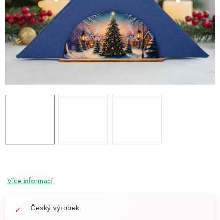
NOVINKY
TIPY NA TVOŘENÍ
Dopravné
Kontaktujte nás
O nás - kdo jsme?
Hodnocení obchodu
Obchodní podmínky
Podmínky ochrany osobních údajů
Jak získat lepší ceny?
Moje objednávka
Více informací
Český výrobek.