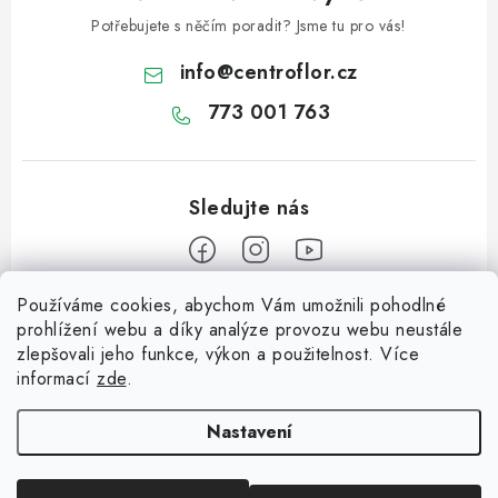
Potřebujete s něčím poradit? Jsme tu pro vás!
info
@
centroflor.cz
773 001 763
Používáme cookies, abychom Vám umožnili pohodlné
Z
prohlížení webu a díky analýze provozu webu neustále
á
zlepšovali jeho funkce, výkon a použitelnost. Více
Informace pro vás
p
informací
zde
.
a
Dopravné
Tipy na tvoření
t
Nastavení
Kontaktujte nás
í
Jutový Mikuláš, anděl a čert - perfektní zábava pro děti
O nás - kdo jsme?