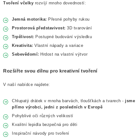
Tvoření včelky
rozvíjí mnoho dovedností:
Jemná motorika:
Přesné pohyby rukou
Prostorová představivost:
3D tvarování
Trpělivost:
Postupné budování výsledku
Kreativita:
Vlastní nápady a variace
Sebevědomí:
Hrdost na vlastní výtvor
Rozšiřte svou dílnu pro kreativní tvoření
V naší nabídce najdete:
Chlupatý drátek v mnoha barvách, tloušťkách a tvarech -
jsme
přímo výrobci, jedni z posledních v Evropě
Pohyblivé oči různých velikostí
Kvalitní lepidla bezpečná pro děti
Inspirační návody pro tvoření