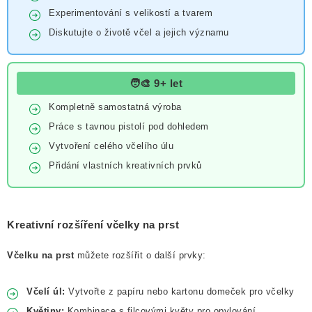
Experimentování s velikostí a tvarem
Diskutujte o životě včel a jejich významu
🧑‍🎨 9+ let
Kompletně samostatná výroba
Práce s tavnou pistolí pod dohledem
Vytvoření celého včelího úlu
Přidání vlastních kreativních prvků
Kreativní rozšíření včelky na prst
Včelku na prst
můžete rozšířit o další prvky:
Včelí úl:
Vytvořte z papíru nebo kartonu domeček pro včelky
Květiny:
Kombinace s filcovými květy pro opylování