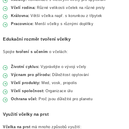
Včelí rodina:
Různé velikosti včelek na různé prsty
Královna:
Větší včelka např. s korunkou z třpytek
Pracovnice:
Menší včelky s různými doplňky
Edukační rozměr tvoření včelky
Spojte
tvoření s učením
o včelách:
Životní cyklus:
Vyprávějte o vývoji včely
Význam pro přírodu:
Důležitost opylování
Včelí produkty:
Med, vosk, propolis
Včelí společnost:
Organizace úlu
Ochrana včel:
Proč jsou důležité pro planetu
Využití včelky na prst
Včelka na prst
má mnoho způsobů využití: