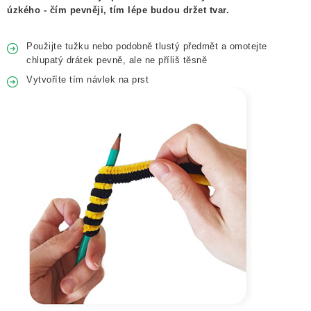
úzkého - čím pevněji, tím lépe budou držet tvar.
Použijte tužku nebo podobně tlustý předmět a omotejte
chlupatý drátek pevně, ale ne příliš těsně
Vytvoříte tím návlek na prst