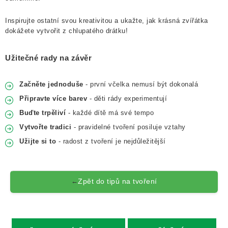
Inspirujte ostatní svou kreativitou a ukažte, jak krásná zvířátka
dokážete vytvořit z chlupatého drátku!
Užitečné rady na závěr
Začněte jednoduše
- první včelka nemusí být dokonalá
Připravte více barev
- děti rády experimentují
Buďte trpěliví
- každé dítě má své tempo
Vytvořte tradici
- pravidelné tvoření posiluje vztahy
Užijte si to
- radost z tvoření je nejdůležitější
Zpět do tipů na tvoření
←