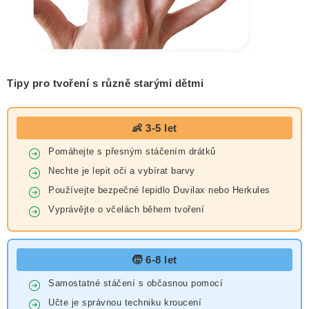
Tipy pro tvoření s různě starými dětmi
👶 3-5 let
Pomáhejte s přesným stáčením drátků
Nechte je lepit oči a vybírat barvy
Používejte bezpečné lepidlo Duvilax nebo Herkules
Vyprávějte o včelách během tvoření
🧒 6-8 let
Samostatné stáčení s občasnou pomocí
Učte je správnou techniku kroucení