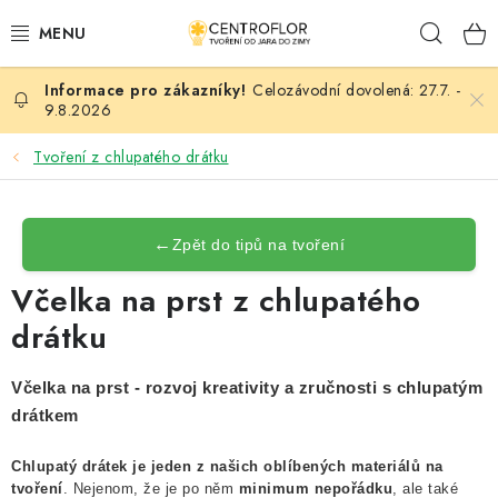
Přejít
Hleda
na
obsah
Celozávodní dovolená: 27.7. -
SEZÓNNÍ TVOŘENÍ
9.8.2026
DŘEVĚNÉ VÝROBKY
Tvoření z chlupatého drátku
MEDAILE
←
Zpět do tipů na tvoření
PLACKY A MAGNETKY
Včelka na prst z chlupatého
drátku
VŠE PRO TVOŘENÍ
KVĚTINY A LISTY
Včelka na prst - rozvoj kreativity a zručnosti s chlupatým
drátkem
SVATBA
Chlupatý drátek je jeden z našich oblíbených materiálů na
tvoření
. Nejenom, že je po něm
minimum nepořádku
, ale také