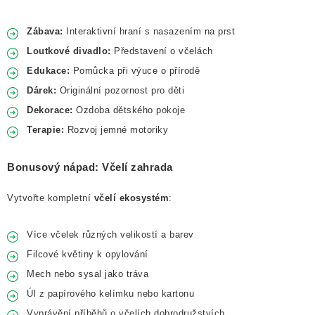
Zábava:
Interaktivní hraní s nasazením na prst
Loutkové divadlo:
Představení o včelách
Edukace:
Pomůcka při výuce o přírodě
Dárek:
Originální pozornost pro děti
Dekorace:
Ozdoba dětského pokoje
Terapie:
Rozvoj jemné motoriky
Bonusový nápad: Včelí zahrada
Vytvořte kompletní
včelí ekosystém
:
Více včelek různých velikostí a barev
Filcové květiny k opylování
Mech nebo sysal jako tráva
Úl z papírového kelímku nebo kartonu
Vyprávění příběhů o včelích dobrodružstvích