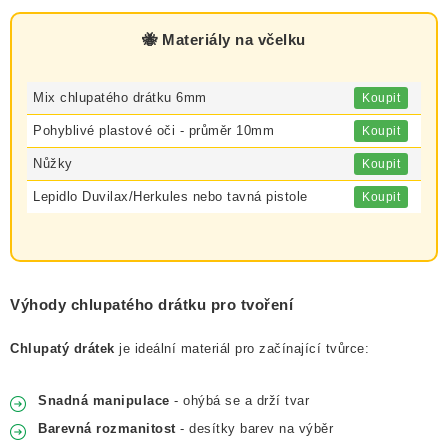
🐝 Materiály na včelku
Mix chlupatého drátku 6mm
Koupit
Pohyblivé plastové oči - průměr 10mm
Koupit
Nůžky
Koupit
Lepidlo Duvilax/Herkules nebo tavná pistole
Koupit
Výhody chlupatého drátku pro tvoření
Chlupatý drátek
je ideální materiál pro začínající tvůrce:
Snadná manipulace
- ohýbá se a drží tvar
Barevná rozmanitost
- desítky barev na výběr