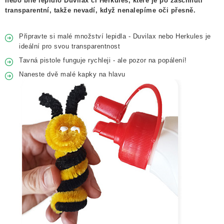
nebo bílé lepidlo Duvilax či Herkules, které je po zaschnutí
transparentní, takže nevadí, když nenalepíme oči přesně.
Připravte si malé množství lepidla - Duvilax nebo Herkules je
ideální pro svou transparentnost
Tavná pistole funguje rychleji - ale pozor na popálení!
Naneste dvě malé kapky na hlavu