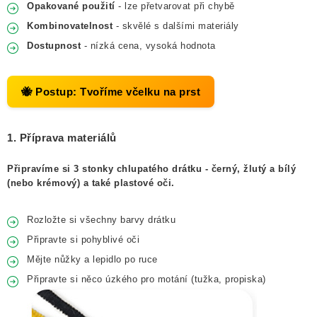
Opakované použití
- lze přetvarovat při chybě
Kombinovatelnost
- skvělé s dalšími materiály
Dostupnost
- nízká cena, vysoká hodnota
🐝 Postup: Tvoříme včelku na prst
1. Příprava materiálů
Připravíme si 3 stonky chlupatého drátku - černý, žlutý a bílý
(nebo krémový) a také plastové oči.
Rozložte si všechny barvy drátku
Připravte si pohyblivé oči
Mějte nůžky a lepidlo po ruce
Připravte si něco úzkého pro motání (tužka, propiska)