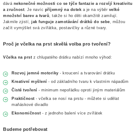
NOVINKY
dává
nekonečné možnosti co se týče fantazie
a rozvíjí kreativitu
a zručnost
. Je navíc
příjemný na dotek
a je na výběr
velké
TIPY NA TVOŘENÍ
množství barev a tvarů
, takže si ho děti okamžitě zamilují.
Jakmile zjistí,
jak funguje zamotávání drátků do sebe
, můžou
začít vymýšlet svá zvířátka, postavičky a různé tvary.
Dopravné
Kontaktujte nás
O nás - kdo jsme?
Hodnocení obchodu
Obchodní podmínky
Proč je včelka na prst skvělá volba pro tvoření?
Podmínky ochrany osobních údajů
Jak získat lepší ceny?
Včelka na prst
z chlupatého drátku nabízí mnoho výhod:
Moje objednávka
Rozvoj jemné motoriky
- kroucení a tvarování drátku
Kreativní myšlení
- od základního tvaru k vlastním nápadům
Čisté tvoření
- minimum nepořádku oproti jiným materiálům
Praktičnost
- včelka se nosí na prstu - můžete si udělat
maňáskové divadlo
Ekonomičnost
- z jednoho balení více zvířátek
Budeme potřebovat