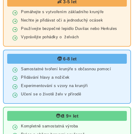
👶 3-5 let
Pomáhejte s vytvořením základního krunýře
Nechte je přidávat oči a jednoduchý ocásek
Používejte bezpečné lepidlo Duvilax nebo Herkules
Vyprávějte pohádky o želvách
🧒 6-8 let
Samostatné tvoření krunýře s občasnou pomocí
Přidávání hlavy a nožiček
Experimentování s vzory na krunýři
Učení se o životě želv v přírodě
🧑‍🎨 9+ let
Kompletně samostatná výroba