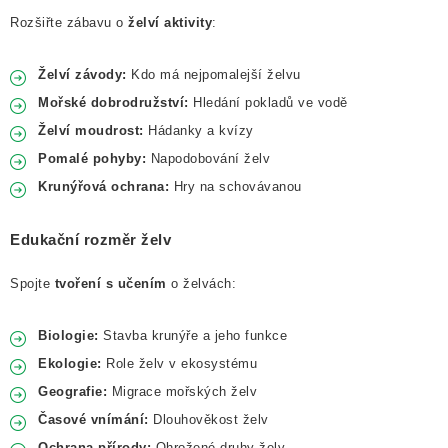
Rozšiřte zábavu o
želví aktivity
:
Želví závody:
Kdo má nejpomalejší želvu
Mořské dobrodružství:
Hledání pokladů ve vodě
Želví moudrost:
Hádanky a kvízy
Pomalé pohyby:
Napodobování želv
Krunýřová ochrana:
Hry na schovávanou
Edukační rozměr želv
Spojte
tvoření s učením
o želvách:
Biologie:
Stavba krunýře a jeho funkce
Ekologie:
Role želv v ekosystému
Geografie:
Migrace mořských želv
Časové vnímání:
Dlouhověkost želv
Ochrana přírody:
Ohrožené druhy želv