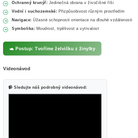
Ochranný krunýř:
Jedinečná obrana v živočišné říši
Vodní i suchozemské:
Přizpůsobivost různým prostředím
Navigace:
Úžasné schopnosti orientace na dlouhé vzdálenosti
Symbolika:
Moudrost, trpělivost a vytrvalost
🐢 Postup: Tvoříme želvičku z žinylky
Videonávod
📹 Sledujte náš podrobný videonávod: