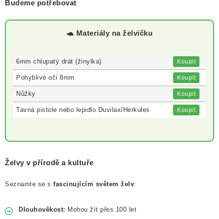
Budeme potřebovat
🐢 Materiály na želvičku
6mm chlupatý drát (žinylka)
Koupit
Pohyblivé oči 8mm
Koupit
Nůžky
Koupit
Tavná pistole nebo lepidlo Duvilax/Herkules
Koupit
Želvy v přírodě a kultuře
Seznamte se s
fascinujícím světem želv
:
Dlouhověkost:
Mohou žít přes 100 let