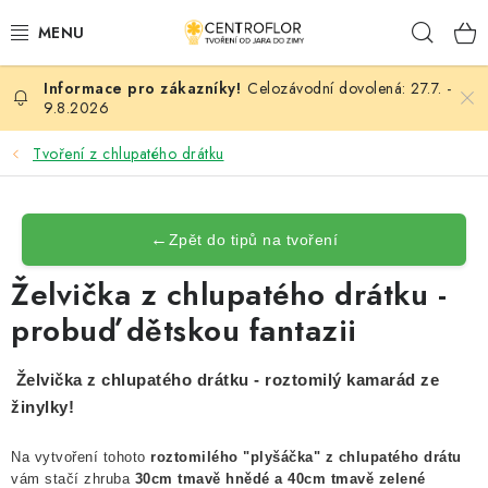
Přejít
Hleda
na
obsah
Celozávodní dovolená: 27.7. -
SEZÓNNÍ TVOŘENÍ
9.8.2026
DŘEVĚNÉ VÝROBKY
Tvoření z chlupatého drátku
MEDAILE
←
Zpět do tipů na tvoření
PLACKY A MAGNETKY
Želvička z chlupatého drátku -
probuď dětskou fantazii
VŠE PRO TVOŘENÍ
KVĚTINY A LISTY
Želvička z chlupatého drátku - roztomilý kamarád ze
žinylky!
SVATBA
Na vytvoření tohoto
roztomilého "plyšáčka" z chlupatého drátu
vám stačí zhruba
30cm tmavě hnědé a 40cm tmavě zelené