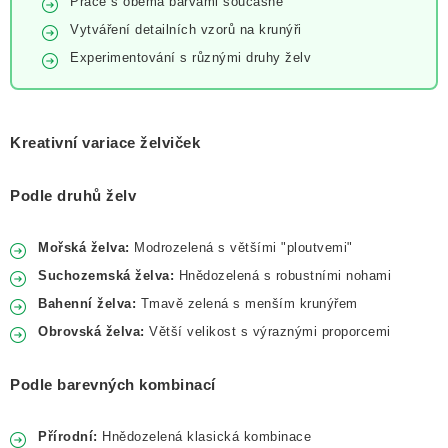
Práce s oběma barvami současně
Vytváření detailních vzorů na krunýři
Experimentování s různými druhy želv
Kreativní variace želviček
Podle druhů želv
Mořská želva:
Modrozelená s většími "ploutvemi"
Suchozemská želva:
Hnědozelená s robustními nohami
Bahenní želva:
Tmavě zelená s menším krunýřem
Obrovská želva:
Větší velikost s výraznými proporcemi
Podle barevných kombinací
Přírodní:
Hnědozelená klasická kombinace