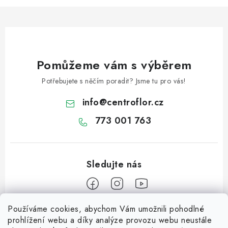
Pomůžeme vám s výběrem
Potřebujete s něčím poradit? Jsme tu pro vás!
info
@
centroflor.cz
773 001 763
Používáme cookies, abychom Vám umožnili pohodlné
Z
prohlížení webu a díky analýze provozu webu neustále
á