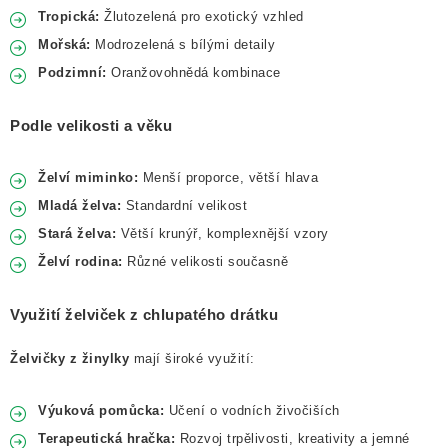
Tropická:
Žlutozelená pro exotický vzhled
Mořská:
Modrozelená s bílými detaily
Podzimní:
Oranžovohnědá kombinace
Podle velikosti a věku
Želví miminko:
Menší proporce, větší hlava
Mladá želva:
Standardní velikost
Stará želva:
Větší krunýř, komplexnější vzory
Želví rodina:
Různé velikosti současně
Využití želviček z chlupatého drátku
Želvičky z žinylky
mají široké využití:
Výuková pomůcka:
Učení o vodních živočiších
Terapeutická hračka:
Rozvoj trpělivosti, kreativity a jemné