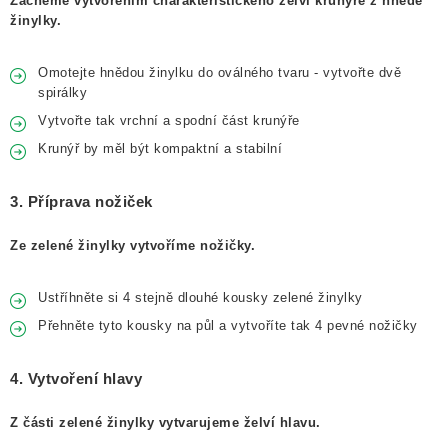
Začneme vytvořením charakteristického želví krunýře z hnědé
žinylky.
Omotejte hnědou žinylku do oválného tvaru - vytvořte dvě
spirálky
Vytvořte tak vrchní a spodní část krunýře
Krunýř by měl být kompaktní a stabilní
3. Příprava nožiček
Ze zelené žinylky vytvoříme nožičky.
Ustříhněte si 4 stejně dlouhé kousky zelené žinylky
Přehněte tyto kousky na půl a vytvoříte tak 4 pevné nožičky
4. Vytvoření hlavy
Z části zelené žinylky vytvarujeme želví hlavu.