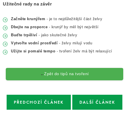
Užitečné rady na závěr
Začněte krunýřem
- je to nejdůležitější část želvy
Dbejte na proporce
- krunýř by měl být největší
Buďte trpěliví
- jako skutečné želvy
Vytvořte vodní prostředí
- želvy milují vodu
Užijte si pomalé tempo
- tvoření želv má být relaxující
Zpět do tipů na tvoření
←
PŘEDCHOZÍ ČLÁNEK
DALŠÍ ČLÁNEK