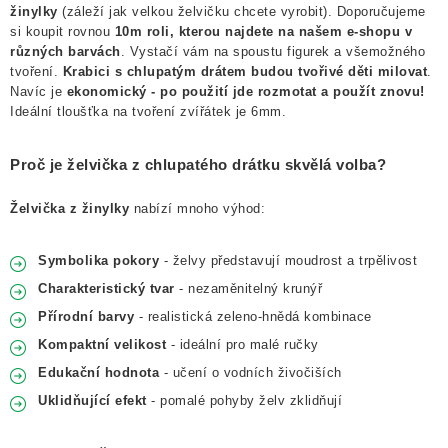
NOVINKY
žinylky
(záleží jak velkou želvičku chcete vyrobit). Doporučujeme
si koupit rovnou
10m roli, kterou najdete na našem e-shopu v
TIPY NA TVOŘENÍ
různých barvách
. Vystačí vám na spoustu figurek a všemožného
tvoření.
Krabici s chlupatým drátem budou tvořivé děti milovat
.
Navíc je
ekonomický - po použití jde rozmotat a použít znovu!
Dopravné
Kontaktujte nás
O nás - kdo jsme?
Ideální tloušťka na tvoření zvířátek je 6mm.
Hodnocení obchodu
Obchodní podmínky
Proč je želvička z chlupatého drátku skvělá volba?
Podmínky ochrany osobních údajů
Jak získat lepší ceny?
Moje objednávka
Želvička z žinylky
nabízí mnoho výhod:
Symbolika pokory
- želvy představují moudrost a trpělivost
Charakteristický tvar
- nezaměnitelný krunýř
Přírodní barvy
- realistická zeleno-hnědá kombinace
Kompaktní velikost
- ideální pro malé ručky
Edukační hodnota
- učení o vodních živočiších
Uklidňující efekt
- pomalé pohyby želv zklidňují