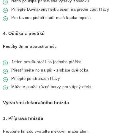
Nebo použijte připravené výseky zobáčku
Přilepte Duvilaxem/Herkulesem na přední část hlavy
Pro tavnou pistoli stačí malá kapka lepidla
4. Očička z pestíků
Pestíky 3mm oboustranné:
Jeden pestík stačí na jednoho ptáčka
Přestřihněte ho na půl - získáte dvě očka
Přilepte po stranách hlavy
Můžete použít různé barvy pro vtipný efekt
Vytvoření dekoračního hnízda
1. Příprava hnízda
Proutěné hnízdo vystelte měkkým materiálem: