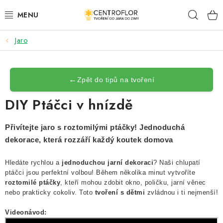
Přejít
Hleda
na
obsah
Jaro
SEZÓNNÍ TVOŘENÍ
DŘEVĚNÉ VÝROBKY
←
Zpět do tipů na tvoření
MEDAILE
DIY Ptáčci v hnízdě
PLACKY A MAGNETKY
Přivítejte jaro s roztomilými ptáčky! Jednoduchá
dekorace, která rozzáří každý koutek domova
VŠE PRO TVOŘENÍ
Hledáte rychlou a
jednoduchou jarní dekoraci
? Naši chlupatí
KVĚTINY A LISTY
ptáčci jsou perfektní volbou! Během několika minut vytvoříte
roztomilé ptáčky
, kteří mohou zdobit okno, poličku, jarní věnec
nebo prakticky cokoliv. Toto
tvoření s dětmi
zvládnou i ti nejmenší!
SVATBA
Videonávod: