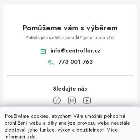
Pomůžeme vám s výběrem
Potřebujete s něčím poradit? Jsme tu pro vás!
info
@
centroflor.cz
773 001 763
Používáme cookies, abychom Vám umožnili pohodlné
Z
prohlížení webu a díky analýze provozu webu neustále
á
zlepšovali jeho funkce, výkon a použitelnost. Více
Informace pro vás
p
informací
zde
.