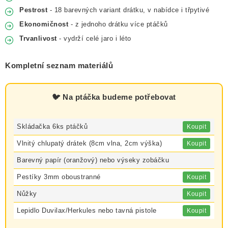
Pestrost
- 18 barevných variant drátku, v nabídce i třpytivé
Ekonomičnost
- z jednoho drátku více ptáčků
Trvanlivost
- vydrží celé jaro i léto
Kompletní seznam materiálů
🐦 Na ptáčka budeme potřebovat
Skládačka 6ks ptáčků
Koupit
Vlnitý chlupatý drátek (8cm vlna, 2cm výška)
Koupit
Barevný papír (oranžový) nebo výseky zobáčku
Pestíky 3mm oboustranné
Koupit
Nůžky
Koupit
Lepidlo Duvilax/Herkules nebo tavná pistole
Koupit