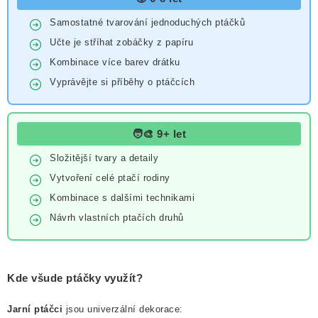
Samostatné tvarování jednoduchých ptáčků
Učte je stříhat zobáčky z papíru
Kombinace více barev drátku
Vyprávějte si příběhy o ptáčcích
🧑‍🎨 9+ let
Složitější tvary a detaily
Vytvoření celé ptačí rodiny
Kombinace s dalšími technikami
Návrh vlastních ptačích druhů
Kde všude ptáčky využít?
Jarní ptáčci
jsou univerzální dekorace: