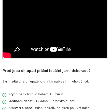
NOVINKY
TIPY NA TVOŘENÍ
Dopravné
Kontaktujte nás
O nás - kdo jsme?
Hodnocení obchodu
Obchodní podmínky
Podmínky ochrany osobních údajů
Jak získat lepší ceny?
Moje objednávka
Proč jsou chlupatí ptáčci ideální jarní dekorace?
Jarní ptáčci
z chlupatého drátku nabízejí mnoho výhod:
Rychlost
- hotovo během 10 minut
Jednoduchost
- zvládnou i předškolní děti
Univerzálnost
- zdobí cokoliv od oken po květináče