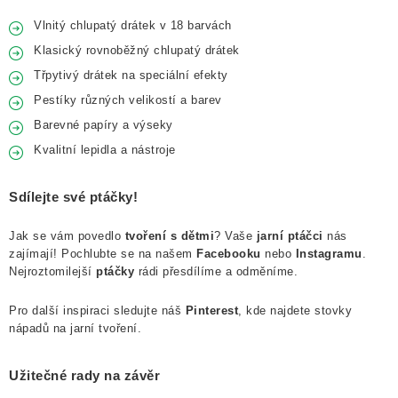
Vlnitý chlupatý drátek v 18 barvách
Klasický rovnoběžný chlupatý drátek
Třpytivý drátek na speciální efekty
Pestíky různých velikostí a barev
Barevné papíry a výseky
Kvalitní lepidla a nástroje
Sdílejte své ptáčky!
Jak se vám povedlo
tvoření s dětmi
? Vaše
jarní ptáčci
nás
zajímají! Pochlubte se na našem
Facebooku
nebo
Instagramu
.
Nejroztomilejší
ptáčky
rádi přesdílíme a odměníme.
Pro další inspiraci sledujte náš
Pinterest
, kde najdete stovky
nápadů na jarní tvoření.
Užitečné rady na závěr