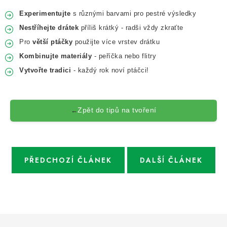
Experimentujte
s různými barvami pro pestré výsledky
Nestříhejte drátek
příliš krátký - radši vždy zkraťte
Pro
větší ptáčky
použijte více vrstev drátku
Kombinujte materiály
- peříčka nebo flitry
Vytvořte tradici
- každý rok noví ptáčci!
Zpět do tipů na tvoření
←
PŘEDCHOZÍ ČLÁNEK
DALŠÍ ČLÁNEK