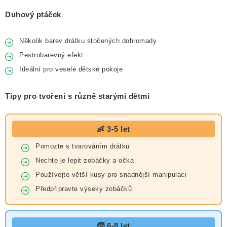
Duhový ptáček
Několik barev drátku stočených dohromady
Pestrobarevný efekt
Ideální pro veselé dětské pokoje
Tipy pro tvoření s různě starými dětmi
👶 3-5 let
Pomozte s tvarováním drátku
Nechte je lepit zobáčky a očka
Používejte větší kusy pro snadnější manipulaci
Předpřipravte výseky zobáčků
🧒 6-8 let